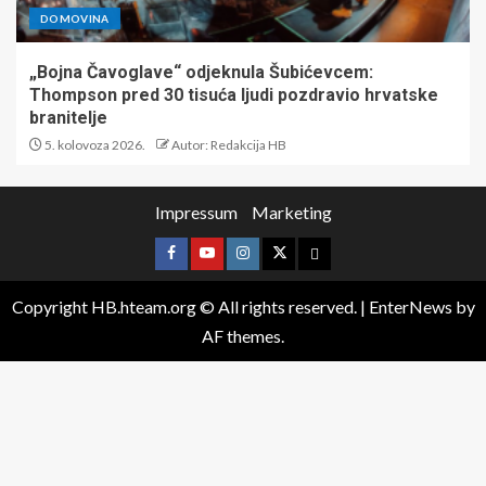
DOMOVINA
„Bojna Čavoglave“ odjeknula Šubićevcem:
Thompson pred 30 tisuća ljudi pozdravio hrvatske
branitelje
5. kolovoza 2026.
Autor: Redakcija HB
Impressum
Marketing
Copyright HB.hteam.org © All rights reserved.
|
EnterNews
by
AF themes.