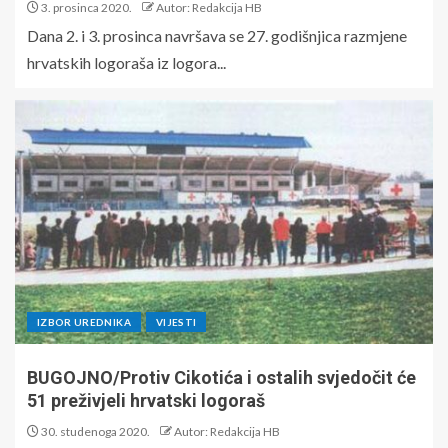
3. prosinca 2020.
Autor: Redakcija HB
Dana 2. i 3. prosinca navršava se 27. godišnjica razmjene
hrvatskih logoraša iz logora...
IZBOR UREDNIKA
VIJESTI
BUGOJNO/Protiv Cikotića i ostalih svjedočit će
51 preživjeli hrvatski logoraš
30. studenoga 2020.
Autor: Redakcija HB