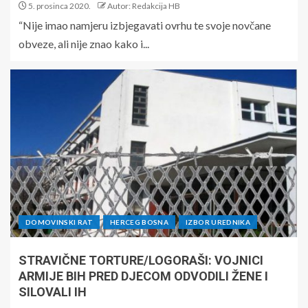
5. prosinca 2020.
Autor: Redakcija HB
“Nije imao namjeru izbjegavati ovrhu te svoje novčane
obveze, ali nije znao kako i...
DOMOVINSKI RAT
HERCEG BOSNA
IZBOR UREDNIKA
STRAVIČNE TORTURE/LOGORAŠI: VOJNICI
ARMIJE BIH PRED DJECOM ODVODILI ŽENE I
SILOVALI IH