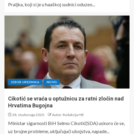
Praljka, koji si je u haaškoj sudnici oduzeo...
IZBOR UREDNIKA
NOVO
Cikotić se vraća u optužnicu za ratni zločin nad
Hrvatima Bugojna
28. studenoga 2020.
Autor: Redakcija HB
Ministar sigurnosti BiH Selmo Cikotić(SDA) uskoro će se,
uz brojne probleme, uključujući ubojstva, napade...