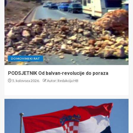
DOMOVINSKI RAT
PODSJETNIK Od balvan-revolucije do poraza
5. kolovoza 2026.
Autor: Redakcija HB