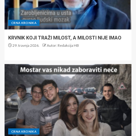
CRNA KRONIKA
KRVNIK KOJI TRAŽI MILOST, A MILOSTI NIJE IMAO
29. travnja 2026.
Autor: Redakcija HB
CRNA KRONIKA