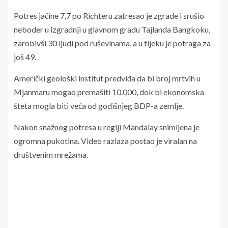
Potres jačine 7,7 po Richteru zatresao je zgrade i srušio
neboder u izgradnji u glavnom gradu Tajlanda Bangkoku,
zarobivši 30 ljudi pod ruševinama, a u tijeku je potraga za
još 49.
Američki geološki institut predviđa da bi broj mrtvih u
Mjanmaru mogao premašiti 10.000, dok bi ekonomska
šteta mogla biti veća od godišnjeg BDP-a zemlje.
Nakon snažnog potresa u regiji Mandalay snimljena je
ogromna pukotina. Video razlaza postao je viralan na
društvenim mrežama.