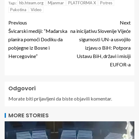
hb.hteam.org
Mjanmar
PLATFORMA X
Potres
Tags:
Pukotina
Video
Previous
Next
Švicarski mediji: “Mađarska
na inicijativu Slovenije Vijeće
planira pomoći Dodiku da
sigurnosti UN-a usvojilo
pobjegne iz Bosne i
izjavu o BiH: Potpora
Hercegovine”
Ustavu BiH, državi i misiji
EUFOR-a
Odgovori
Morate biti
prijavljeni
da biste objavili komentar.
MORE STORIES