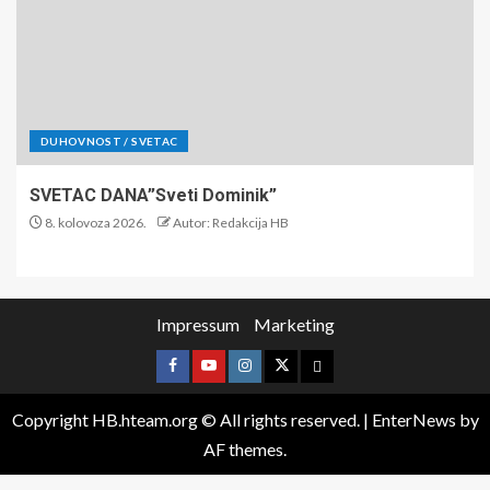
NA DANAŠNJI DAN
NASTAVLJENE VOJNE AKTIVNOSTI 8. kolovoza
1995. ‘Oluja’ i predaja srpske vojske – rat je završen
8. kolovoza 2026.
Autor: Redakcija HB