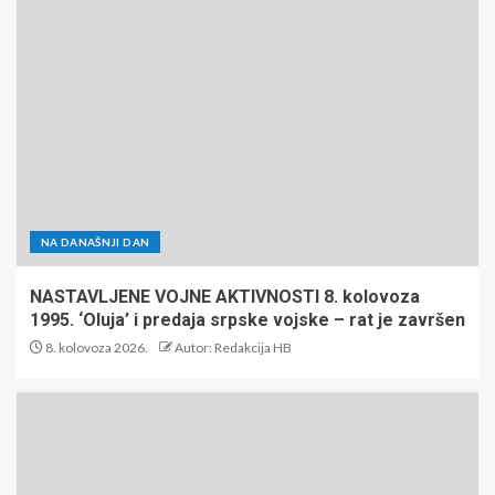
NA DANAŠNJI DAN
UBOJICA-PUNIŠA RAČIĆ Na današnji dan 8. kolovoza
1928. Stjepan Radić – smrt vođe Hrvata od
posljedica atentata u beogradskoj Skupštini
8. kolovoza 2026.
Autor: Redakcija HB