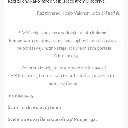
Reći ću onu kako narod veli: „Neće grom u koprive.“
Razgovarao: Josip Vajdner,
Katolički tjednik
______________________
* Mišljenja iznesena u sadržaju,tekstu,kolumni i
komentarima osobna su mišljenja njihovih medija,autora i
ne odražavaju nužno stajališta uredništva portala
HB.hteam.org
Pri preuzimanju teksta, obavezno je navesti
HB.hteam.org i autora kao izvor te dodati poveznicu na
autorski članak.
hb.hteam.org
Što vi mislite o ovoj temi?
Sviđa ti se ovaj članak,pročitaj? Podijeli ga.