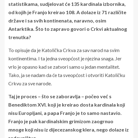
statistikama, sudjelovat će 135 kardinala izbornika,
od kojih je Franjo kreirao 108. A dolaze iz 71 različite
države i sa svih kontinenata, naravno, osim
Antarktika. Što to zapravo govori o Crkvi aktualnog
trenutka?
To opisuje da je Katolička Crkva za sav narod na svim
kontinentima. I ta jedna sveopćost je njezina snaga. Jer
vrlo je opasno kad se zatvori samo u jedan mentalitet.
Tako, ja se nadam da će ta sveopćost i otvoriti Katoličku
Crkvu za sve narode.
Taj je proces – što se zaboravlja – počeo već s
Benediktom XVI. koji je kreirao dosta kardinala koji
nisu Europljani, a papa Franjo je to samo nastavio.
Franjo je pak kardinalskim grimizom zaogrnuo
mnoge koji nisu iz dijecezanskog klera, nego dolaze iz
redovništva.