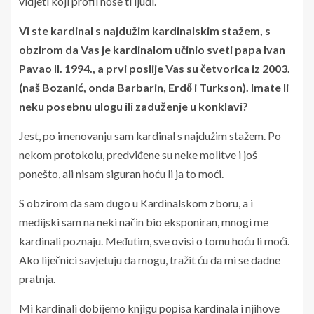
vidjeti koji profil nose ti ljudi.
Vi ste kardinal s najdužim kardinalskim stažem, s
obzirom da Vas je kardinalom učinio sveti papa Ivan
Pavao II. 1994., a prvi poslije Vas su četvorica iz 2003.
(naš Bozanić, onda Barbarin, Erdő i Turkson). Imate li
neku posebnu ulogu ili zaduženje u konklavi?
Jest, po imenovanju sam kardinal s najdužim stažem. Po
nekom protokolu, predviđene su neke molitve i još
ponešto, ali nisam siguran hoću li ja to moći.
S obzirom da sam dugo u Kardinalskom zboru, a i
medijski sam na neki način bio eksponiran, mnogi me
kardinali poznaju. Međutim, sve ovisi o tomu hoću li moći.
Ako liječnici savjetuju da mogu, tražit ću da mi se dadne
pratnja.
Mi kardinali dobijemo knjigu popisa kardinala i njihove