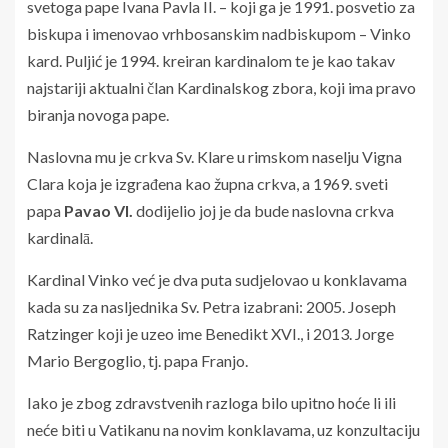
svetoga pape Ivana Pavla II. – koji ga je 1991. posvetio za
biskupa i imenovao vrhbosanskim nadbiskupom – Vinko
kard. Puljić je 1994. kreiran kardinalom te je kao takav
najstariji aktualni član Kardinalskog zbora, koji ima pravo
biranja novoga pape.
Naslovna mu je crkva Sv. Klare u rimskom naselju Vigna
Clara koja je izgrađena kao župna crkva, a 1969. sveti
papa
Pavao VI.
dodijelio joj je da bude naslovna crkva
kardinalā.
Kardinal Vinko već je dva puta sudjelovao u konklavama
kada su za nasljednika Sv. Petra izabrani: 2005. Joseph
Ratzinger koji je uzeo ime Benedikt XVI., i 2013. Jorge
Mario Bergoglio, tj. papa Franjo.
Iako je zbog zdravstvenih razloga bilo upitno hoće li ili
neće biti u Vatikanu na novim konklavama, uz konzultaciju