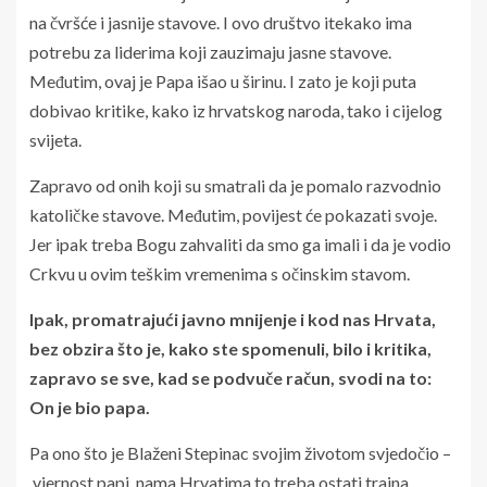
na čvršće i jasnije stavove. I ovo društvo itekako ima
potrebu za liderima koji zauzimaju jasne stavove.
Međutim, ovaj je Papa išao u širinu. I zato je koji puta
dobivao kritike, kako iz hrvatskog naroda, tako i cijelog
svijeta.
Zapravo od onih koji su smatrali da je pomalo razvodnio
katoličke stavove. Međutim, povijest će pokazati svoje.
Jer ipak treba Bogu zahvaliti da smo ga imali i da je vodio
Crkvu u ovim teškim vremenima s očinskim stavom.
Ipak, promatrajući javno mnijenje i kod nas Hrvata,
bez obzira što je, kako ste spomenuli, bilo i kritika,
zapravo se sve, kad se podvuče račun, svodi na to:
On je bio papa.
Pa ono što je Blaženi Stepinac svojim životom svjedočio –
vjernost papi, nama Hrvatima to treba ostati trajna