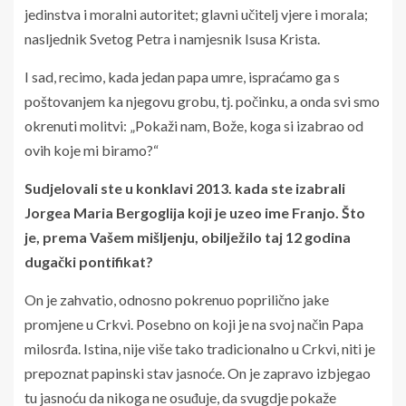
jedinstva i moralni autoritet; glavni učitelj vjere i morala;
nasljednik Svetog Petra i namjesnik Isusa Krista.
I sad, recimo, kada jedan papa umre, ispraćamo ga s
poštovanjem ka njegovu grobu, tj. počinku, a onda svi smo
okrenuti molitvi: „Pokaži nam, Bože, koga si izabrao od
ovih koje mi biramo?“
Sudjelovali ste u konklavi 2013. kada ste izabrali
Jorgea Maria Bergoglija koji je uzeo ime Franjo. Što
je, prema Vašem mišljenju, obilježilo taj 12 godina
dugački pontifikat?
On je zahvatio, odnosno pokrenuo poprilično jake
promjene u Crkvi. Posebno on koji je na svoj način Papa
milosrđa. Istina, nije više tako tradicionalno u Crkvi, niti je
prepoznat papinski stav jasnoće. On je zapravo izbjegao
tu jasnoću da nikoga ne osuđuje, da svugdje pokaže