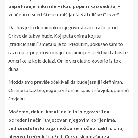
pape Franje milosrđe – i kao pojam i kao sadržaj –
vraćeno u središte promišljanja Katoličke Crkve?
Da, baš je to dominiralo u njegovu stavu i tražio je od
Crkve da takva bude. Koji puta onima koji su
„tradicionalni“ smetalo je to. Međutim, pokušao sam to
razumjeti, pogotovo imajući na umu perspektivu Latinske
Amerike iz koje dolazi. On je vjerojatno govorio iz tog
duha.
Možda smo previše očekivali da bude jasniji i definiran.
On nije takav bio, nego je više išao spasiti čovjeka, pomoći
čovjeku.
Možemo, dakle, kazati da je taj njegov stil na
određeni način i uvjetovan njegovim korijenima.
Jedna od stavki toga možda se može zrcaliti u onoj
njegovoj rečenici da želi „Crkvu siromašnu za