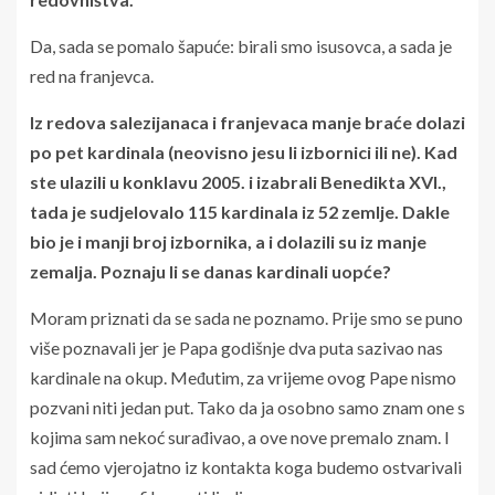
Da, sada se pomalo šapuće: birali smo isusovca, a sada je
red na franjevca.
Iz redova salezijanaca i franjevaca manje braće dolazi
po pet kardinala (neovisno jesu li izbornici ili ne). Kad
ste ulazili u konklavu 2005. i izabrali Benedikta XVI.,
tada je sudjelovalo 115 kardinala iz 52 zemlje. Dakle
bio je i manji broj izbornika, a i dolazili su iz manje
zemalja. Poznaju li se danas kardinali uopće?
Moram priznati da se sada ne poznamo. Prije smo se puno
više poznavali jer je Papa godišnje dva puta sazivao nas
kardinale na okup. Međutim, za vrijeme ovog Pape nismo
pozvani niti jedan put. Tako da ja osobno samo znam one s
kojima sam nekoć surađivao, a ove nove premalo znam. I
sad ćemo vjerojatno iz kontakta koga budemo ostvarivali