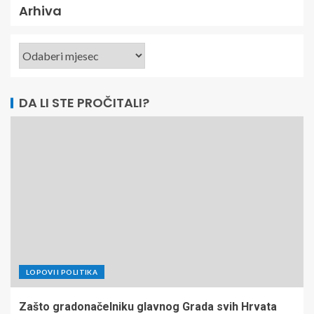
PRIJATELJ HB.HTEAM.ORG
Arhiva