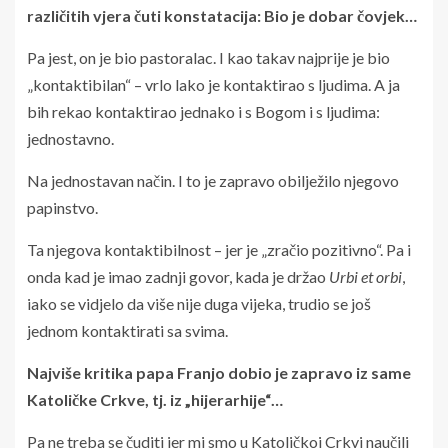
različitih vjera čuti konstatacija: Bio je dobar čovjek…
Pa jest, on je bio pastoralac. I kao takav najprije je bio
„kontaktibilan“ – vrlo lako je kontaktirao s ljudima. A ja
bih rekao kontaktirao jednako i s Bogom i s ljudima:
jednostavno.
Na jednostavan način. I to je zapravo obilježilo njegovo
papinstvo.
Ta njegova kontaktibilnost – jer je „zračio pozitivno“. Pa i
onda kad je imao zadnji govor, kada je držao
Urbi et orbi
,
iako se vidjelo da više nije duga vijeka, trudio se još
jednom kontaktirati sa svima.
Najviše kritika papa Franjo dobio je zapravo iz same
Katoličke Crkve, tj. iz „hijerarhije“…
Pa ne treba se čuditi jer mi smo u Katoličkoj Crkvi naučili