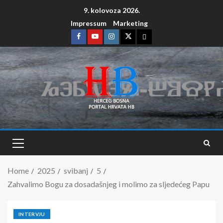
9. kolovoza 2026.
Impressum
Marketing
Home
2025
svibanj
5
Zahvalimo Bogu za dosadašnjeg i molimo za sljedećeg Papu
INTERVJU