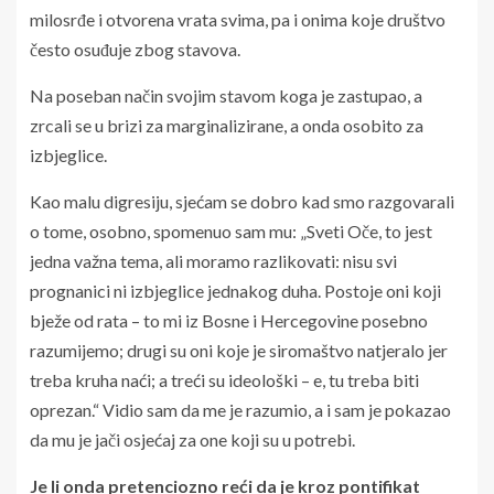
milosrđe i otvorena vrata svima, pa i onima koje društvo
često osuđuje zbog stavova.
Na poseban način svojim stavom koga je zastupao, a
zrcali se u brizi za marginalizirane, a onda osobito za
izbjeglice.
Kao malu digresiju, sjećam se dobro kad smo razgovarali
o tome, osobno, spomenuo sam mu: „Sveti Oče, to jest
jedna važna tema, ali moramo razlikovati: nisu svi
prognanici ni izbjeglice jednakog duha. Postoje oni koji
bježe od rata – to mi iz Bosne i Hercegovine posebno
razumijemo; drugi su oni koje je siromaštvo natjeralo jer
treba kruha naći; a treći su ideološki – e, tu treba biti
oprezan.“ Vidio sam da me je razumio, a i sam je pokazao
da mu je jači osjećaj za one koji su u potrebi.
Je li onda pretenciozno reći da je kroz pontifikat