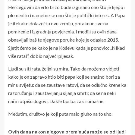
Hercegovini da vrlo brzo bude izgurano ono što je lijepo i
plemenito i nametne se ono što je politički interes. A Papa
je itekako dolazeći u ovu zemlju, potaknuo sve na
pomirenje i izgradnju povjerenja. I mediji su ovih dana
obnavljali baš te njegove poruke koje je odaslao 2015.
Sjetit ćemo se kako je na Koševu kada je ponovio: „Nikad
više rata!“, dobio najveći pljesak.
Ljudi su siti rata, željni su mira. Tako da možemo vidjeti
kako je on zapravo htio biti papa koji se snažno bori za
mir u svijetu: da se zaustave ratovi, da se odlučno krene ka
razoružanju i zaustavljanju sijanja smrti; da se na neki
način otpišu dugovi. Dakle borba za siromašne.
Međutim, društvo je koji puta malo gluho na to uho.
Ovih dana nakon njegova preminuća može se od ljudi