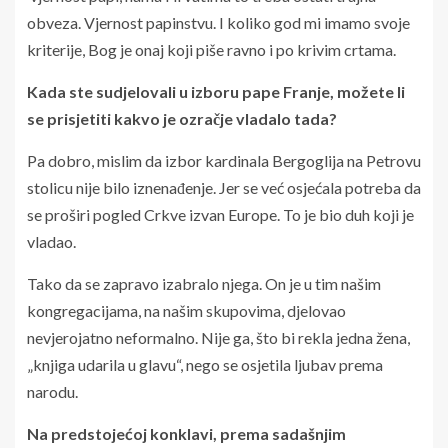
obveza. Vjernost papinstvu. I koliko god mi imamo svoje
kriterije, Bog je onaj koji piše ravno i po krivim crtama.
Kada ste sudjelovali u izboru pape Franje, možete li
se prisjetiti kakvo je ozračje vladalo tada?
Pa dobro, mislim da izbor kardinala Bergoglija na Petrovu
stolicu nije bilo iznenađenje. Jer se već osjećala potreba da
se proširi pogled Crkve izvan Europe. To je bio duh koji je
vladao.
Tako da se zapravo izabralo njega. On je u tim našim
kongregacijama, na našim skupovima, djelovao
nevjerojatno neformalno. Nije ga, što bi rekla jedna žena,
„knjiga udarila u glavu“, nego se osjetila ljubav prema
narodu.
Na predstojećoj konklavi, prema sadašnjim