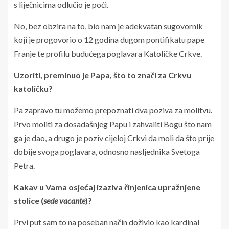
s liječnicima odlučio je poći.
No, bez obzira na to, bio nam je adekvatan sugovornik
koji je progovorio o 12 godina dugom pontifikatu pape
Franje te profilu budućega poglavara Katoličke Crkve.
Uzoriti,
preminuo je Papa, što to znači za Crkvu
katoličku?
Pa zapravo tu možemo prepoznati dva poziva za molitvu.
Prvo moliti za dosadašnjeg Papu i zahvaliti Bogu što nam
ga je dao, a drugo je poziv cijeloj Crkvi da moli da što prije
dobije svoga poglavara, odnosno nasljednika Svetoga
Petra.
Kakav u Vama osjećaj izaziva činjenica upražnjene
stolice (
sede vacante
)?
Prvi put sam to na poseban način doživio kao kardinal