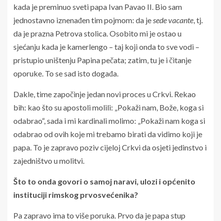
kada je preminuo sveti papa Ivan Pavao II. Bio sam
jednostavno iznenađen tim pojmom: da je
sede vacante
, tj.
da je prazna Petrova stolica. Osobito mi je ostao u
sjećanju kada je kamerlengo – taj koji onda to sve vodi –
pristupio uništenju Papina pečata; zatim, tu je i čitanje
oporuke. To se sad isto događa.
Dakle, time započinje jedan novi proces u Crkvi. Rekao
bih: kao što su apostoli molili: „Pokaži nam, Bože, koga si
odabrao“, sada i mi kardinali molimo: „Pokaži nam koga si
odabrao od ovih koje mi trebamo birati da vidimo koji je
papa. To je zapravo poziv cijeloj Crkvi da osjeti jedinstvo i
zajedništvo u molitvi.
Što to onda govori o samoj naravi, ulozi i općenito
instituciji rimskog prvosvećenika?
Pa zapravo ima to više poruka. Prvo da je papa stup