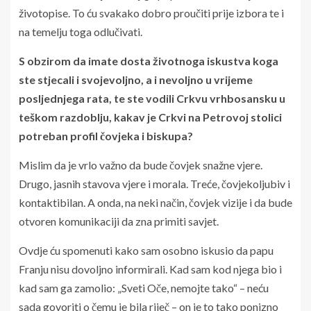
životopise. To ću svakako dobro proučiti prije izbora te i
na temelju toga odlučivati.
S obzirom da imate dosta životnoga iskustva koga
ste stjecali i svojevoljno, a i nevoljno u vrijeme
posljednjega rata, te ste vodili Crkvu vrhbosansku u
teškom razdoblju, kakav je Crkvi na Petrovoj stolici
potreban profil čovjeka i biskupa?
Mislim da je vrlo važno da bude čovjek snažne vjere.
Drugo, jasnih stavova vjere i morala. Treće, čovjekoljubiv i
kontaktibilan. A onda, na neki način, čovjek vizije i da bude
otvoren komunikaciji da zna primiti savjet.
Ovdje ću spomenuti kako sam osobno iskusio da papu
Franju nisu dovoljno informirali. Kad sam kod njega bio i
kad sam ga zamolio: „Sveti Oče, nemojte tako“ – neću
sada govoriti o čemu je bila riječ – on je to tako ponizno