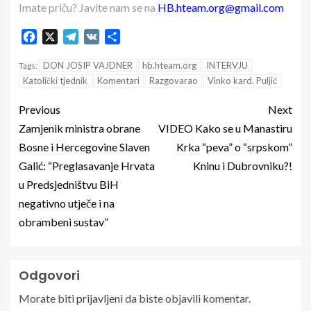
Imate priču? Javite nam se na
HB.hteam.org@gmail.com
Facebook
X
Telegram
VK
Share
DON JOSIP VAJDNER
hb.hteam.org
INTERVJU
Tags:
Katolički tjednik
Komentari
Razgovarao
Vinko kard. Puljić
Previous
Next
Zamjenik ministra obrane
VIDEO Kako se u Manastiru
Bosne i Hercegovine Slaven
Krka “peva” o “srpskom”
Galić: “Preglasavanje Hrvata
Kninu i Dubrovniku?!
u Predsjedništvu BiH
negativno utječe i na
obrambeni sustav”
Odgovori
Morate biti
prijavljeni
da biste objavili komentar.