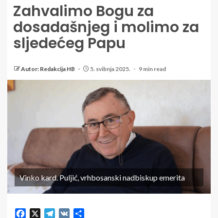
Zahvalimo Bogu za
dosadašnjeg i molimo za
sljedećeg Papu
Autor: Redakcija HB
5. svibnja 2025.
9 min read
Vinko kard. Puljić, vrhbosanski nadbiskup emerita
Facebook
X
Telegram
VK
Share