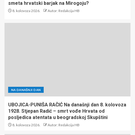
DA LI STE PROČITALI?
LOPOVI I POLITIKA
Zašto gradonačelniku glavnog Grada svih Hrvata
smeta hrvatski barjak na Mirogoju?
8. kolovoza 2026.
Autor: Redakcija HB