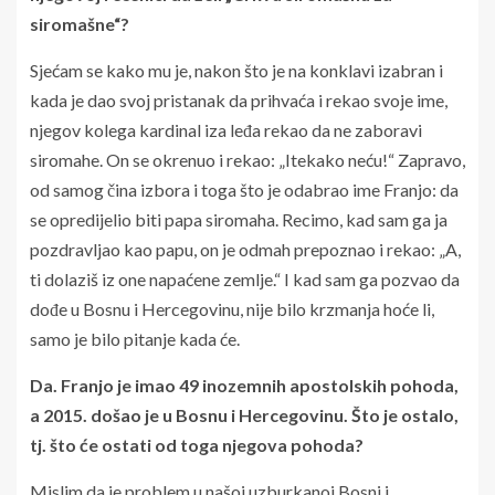
siromašne“?
Sjećam se kako mu je, nakon što je na konklavi izabran i
kada je dao svoj pristanak da prihvaća i rekao svoje ime,
njegov kolega kardinal iza leđa rekao da ne zaboravi
siromahe. On se okrenuo i rekao: „Itekako neću!“ Zapravo,
od samog čina izbora i toga što je odabrao ime Franjo: da
se opredijelio biti papa siromaha. Recimo, kad sam ga ja
pozdravljao kao papu, on je odmah prepoznao i rekao: „A,
ti dolaziš iz one napaćene zemlje.“ I kad sam ga pozvao da
dođe u Bosnu i Hercegovinu, nije bilo krzmanja hoće li,
samo je bilo pitanje kada će.
Da. Franjo je imao 49 inozemnih apostolskih pohoda,
a 2015. došao je u Bosnu i Hercegovinu. Što je ostalo,
tj. što će ostati od toga njegova pohoda?
Mislim da je problem u našoj uzburkanoj Bosni i