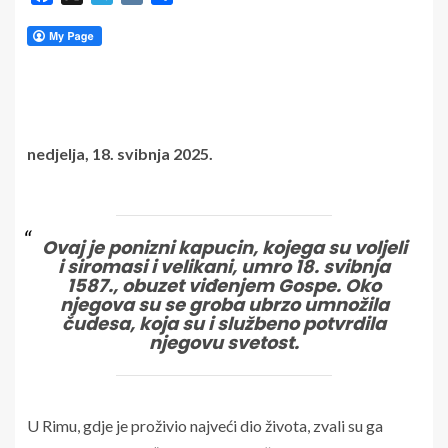
nedjelja, 18. svibnja 2025.
Ovaj je ponizni kapucin, kojega su voljeli
i siromasi i velikani, umro 18. svibnja
1587., obuzet viđenjem Gospe. Oko
njegova su se groba ubrzo umnožila
čudesa, koja su i službeno potvrdila
njegovu svetost.
U Rimu, gdje je proživio najveći dio života, zvali su ga