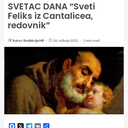
SVETAC DANA “Sveti
Feliks iz Cantalicea,
redovnik”
Autor: Redakcija HB
18. svibnja 2025.
2 min read
Facebook
X
Telegram
VK
Share