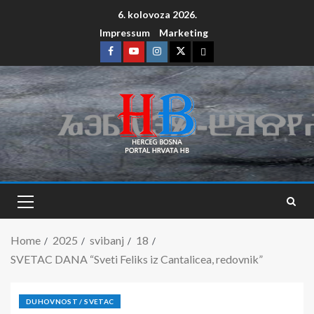
6. kolovoza 2026.
Impressum
Marketing
Home
2025
svibanj
18
SVETAC DANA “Sveti Feliks iz Cantalicea, redovnik”
DUHOVNOST / SVETAC