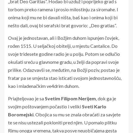
„brat Deo Garitias“. Hodao bi uzduž i poprijeko grad s
torbom preko ramena i prosio milostinju za siromahe. I
onima koji mu ne bi davali ništa, baš kao i onima koji bi
nešto dali, ovaj bi serafski brat govorio: „Deo gratias“.
Ovaj je jednostavan, ali i Božjim duhom ispunjen čovjek,
rođen 1515. U seljačkoj obitelji, u mjestu Cantalice. Do
svoje tridesete godine radio je u polju. Potom se odlučio
okušati sreću u glavnome gradu, u želji da popravi svoje
prilike. Odazvavši se, međutim, na Božji poziv, postao je
fratar pa se smjesta stao isticati svojom jednostavnošću,
kao i mladenačkim ve4drim duhom.
Priajteljovao je sa
Svetim Filipom Nerijem
, dok ga je
svojim poštovanjem počastio i veliki
Sveti Karlo
Boromejski
. Obojica su mu se znala obraćati za savjete
te se nisu ustezali pokloniti pred njim. U pomalo plitku
Rimu onoga vremena, takva posve neuobičajena gesta