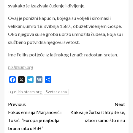
svakako je izazivala čuđenje i divljenje.
Ovaj je ponizni kapucin, kojega su voljeli i siromasi i
velikani, umro 18. svibnja 1587., obuzet viđenjem Gospe.
Oko njegova su se groba ubrzo umnožila čudesa, koja su i
službeno potvrdila njegovu svetost.
Ime Feliks potječe iz latinskog i znači: radostan, sretan.
hb.hteam.org
Facebook
X
Telegram
VK
Share
hb.hteam.org
Svetac dana
Tags:
Previous
Next
Fokus emisija Marjanović i
Kakva je žurba?! Strpite se,
Tokić: “Europa je najbolja
izbori samo što nisu
brana ratu u BiH”