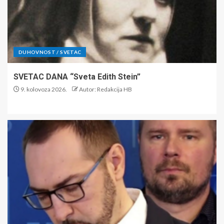
DUHOVNOST / SVETAC
SVETAC DANA “Sveta Edith Stein”
9. kolovoza 2026.
Autor: Redakcija HB