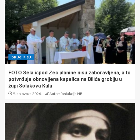
DRUGI PIŠU
FOTO Sela ispod Zec planine nisu zaboravljena, a to
potvrđuje obnovljena kapelica na Bilića groblju u
župi Solakova Kula
9. kolovoza 2026.
Autor: Redakcija HB