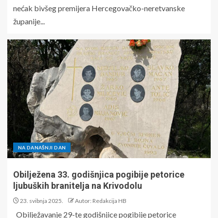
nećak bivšeg premijera Hercegovačko-neretvanske
županije...
NA DANAŠNJI DAN
Obilježena 33. godišnjica pogibije petorice
ljubuških branitelja na Krivodolu
23. svibnja 2025.
Autor: Redakcija HB
Obilježavanje 29-te godišnjice pogibije petorice