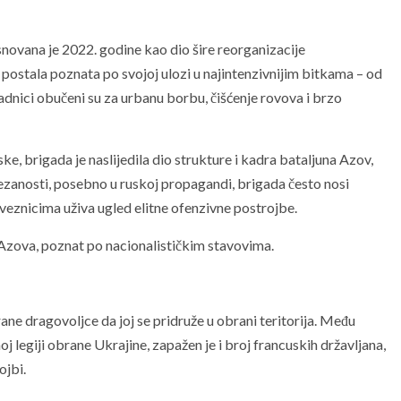
novana je 2022. godine kao dio šire reorganizacije
 postala poznata po svojoj ulozi u najintenzivnijim bitkama – od
adnici obučeni su za urbanu borbu, čišćenje rovova i brzo
, brigada je naslijedila dio strukture i kadra bataljuna Azov,
ezanosti, posebno u ruskoj propagandi, brigada često nosi
aveznicima uživa ugled elitne ofenzivne postrojbe.
 Azova, poznat po nacionalističkim stavovima.
ane dragovoljce da joj se pridruže u obrani teritorija. Među
j legiji obrane Ukrajine, zapažen je i broj francuskih državljana,
ojbi.