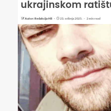
ukrajinskom ratišt
Autor: Redakcija HB
23. svibnja 2025.
2 min read