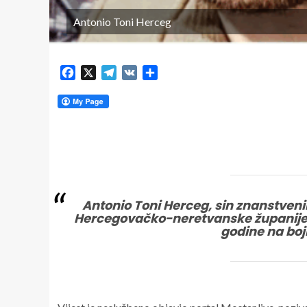
Antonio Toni Herceg
Facebook
X
Telegram
VK
Share
Antonio Toni Herceg, sin znanstven
Hercegovačko-neretvanske županije N
godine na boji