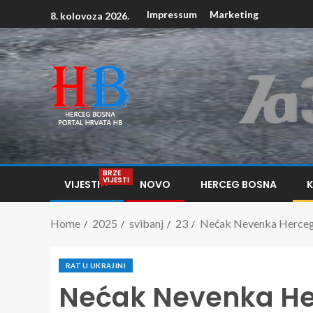
Impressum
Marketing
8. kolovoza 2026.
BRZE
VIJESTI
VIJESTI
NOVO
HERCEG BOSNA
Home
2025
svibanj
23
Nećak Nevenka Hercega
RAT U UKRAJINI
Nećak Nevenka He