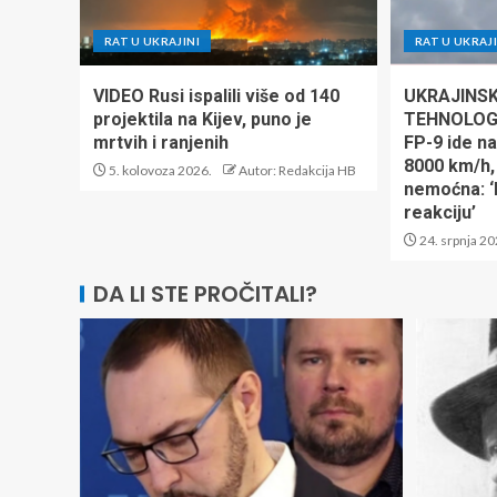
RAT U UKRAJINI
RAT U UKRAJI
VIDEO Rusi ispalili više od 140
UKRAJINS
projektila na Kijev, puno je
TEHNOLOGI
mrtvih i ranjenih
FP-9 ide n
8000 km/h,
5. kolovoza 2026.
Autor: Redakcija HB
nemoćna: ‘
reakciju’
24. srpnja 20
DA LI STE PROČITALI?