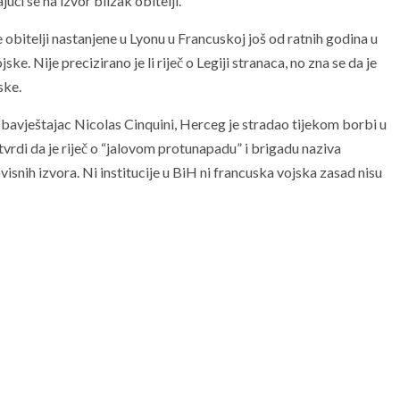
ući se na izvor blizak obitelji.
obitelji nastanjene u Lyonu u Francuskoj još od ratnih godina u
ke. Nije precizirano je li riječ o Legiji stranaca, no zna se da je
ske.
obavještajac Nicolas Cinquini, Herceg je stradao tijekom borbi u
 tvrdi da je riječ o “jalovom protunapadu” i brigadu naziva
isnih izvora. Ni institucije u BiH ni francuska vojska zasad nisu