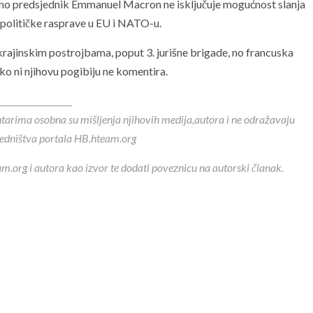
, no predsjednik Emmanuel Macron ne isključuje mogućnost slanja
e političke rasprave u EU i NATO-u.
ukrajinskim postrojbama, poput 3. jurišne brigade, no francuska
ako ni njihovu pogibiju ne komentira.
__________________
ntarima osobna su mišljenja njihovih medija,autora i ne odražavaju
redništva portala HB.hteam.org
m.org i autora kao izvor te dodati poveznicu na autorski članak.