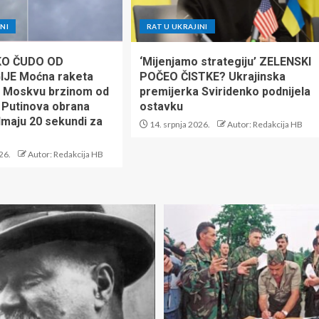
NI
RAT U UKRAJINI
KO ČUDO OD
‘Mijenjamo strategiju’ ZELENSKI
JE Moćna raketa
POČEO ČISTKE? Ukrajinska
a Moskvu brzinom od
premijerka Sviridenko podnijela
 Putinova obrana
ostavku
Imaju 20 sekundi za
14. srpnja 2026.
Autor: Redakcija HB
26.
Autor: Redakcija HB