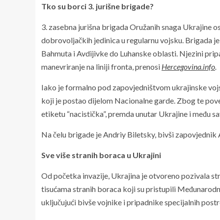
Tko su borci 3. jurišne brigade?
3. zasebna jurišna brigada Oružanih snaga Ukrajine os
dobrovoljačkih jedinica u regularnu vojsku. Brigada je
Bahmuta i Avdijivke do Luhanske oblasti. Njezini prip
manevriranje na liniji fronta, prenosi
Hercegovina.info
.
Iako je formalno pod zapovjedništvom ukrajinske vojske
koji je postao dijelom Nacionalne garde. Zbog te pov
etiketu “nacistička”, premda unutar Ukrajine i među s
Na čelu brigade je Andriy Biletsky, bivši zapovjednik
Sve više stranih boraca u Ukrajini
Od početka invazije, Ukrajina je otvoreno pozivala str
tisućama stranih boraca koji su pristupili Međunarodno
uključujući bivše vojnike i pripadnike specijalnih postr