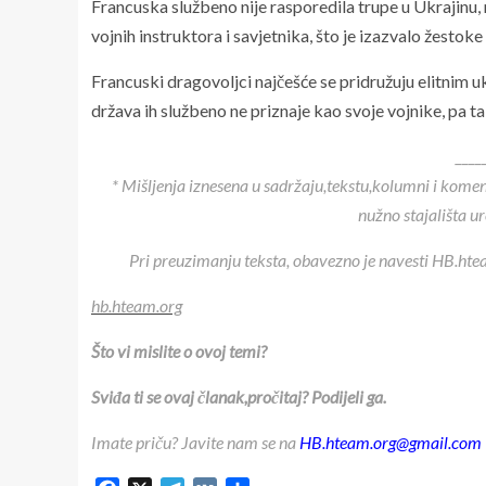
Francuska službeno nije rasporedila trupe u Ukrajinu
vojnih instruktora i savjetnika, što je izazvalo žestok
Francuski dragovoljci najčešće se pridružuju elitnim 
država ih službeno ne priznaje kao svoje vojnike, pa t
____
* Mišljenja iznesena u sadržaju,tekstu,kolumni i kome
nužno stajališta u
Pri preuzimanju teksta, obavezno je navesti HB.htea
hb.hteam.org
Što vi mislite o ovoj temi?
Sviđa ti se ovaj članak,pročitaj? Podijeli ga.
Imate priču? Javite nam se na
HB.hteam.org@gmail.com