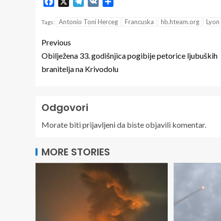
Facebook
X
Telegram
VK
Share
Antonio Toni Herceg
Francuska
hb.hteam.org
Lyon
Tags:
Previous
Obilježena 33. godišnjica pogibije petorice ljubuških
branitelja na Krivodolu
Odgovori
Morate biti
prijavljeni
da biste objavili komentar.
MORE STORIES