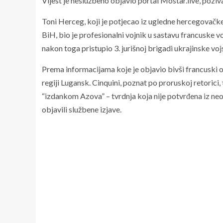
Vijest je neslužbeno objavio portal Mostar.live, pozivaj
Toni Herceg, koji je potjecao iz ugledne hercegovačke 
BiH, bio je profesionalni vojnik u sastavu francuske vojs
nakon toga pristupio 3. jurišnoj brigadi ukrajinske voj
Prema informacijama koje je objavio bivši francuski 
regiji Lugansk. Cinquini, poznat po proruskoj retorici,
“izdankom Azova” – tvrdnja koja nije potvrđena iz neov
objavili službene izjave.