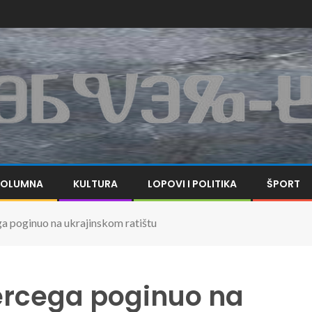
KOLUMNA
KULTURA
LOPOVI I POLITIKA
ŠPORT
 poginuo na ukrajinskom ratištu
rcega poginuo na