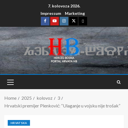
7. kolovoza 2026.
Impressum
Marketing
Home
2025
kolovoz
3
Hrvatski premijer Plenković: “Ulaganje u vojsku nije trošak”
HRVATSKA