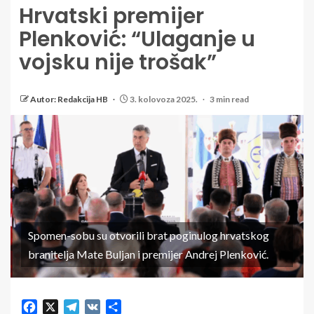
Hrvatski premijer
Plenković: “Ulaganje u
vojsku nije trošak”
Autor: Redakcija HB
3. kolovoza 2025.
3 min read
Spomen-sobu su otvorili brat poginulog hrvatskog
branitelja Mate Buljan i premijer Andrej Plenković.
Facebook
X
Telegram
VK
Share