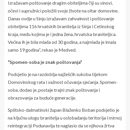
Izražavam poštovanje dragim obiteljima čiji su sinovi,
očevi i supružnici položili svoje živote na oltar domovine.
Danas ovdje u Sinju izražavam zahvalnost i poštovanje
obiteljima 116 hrvatskih branitelja iz Sinja i Cetinskog
kraja, među kojima je i jedna žena, hrvatska braniteljica.
Većina ih je bila mlađa od 30 godina, a najmlađa je imala
samo 19 godina“, rekao je Medved.
“Spomen-soba je znak poštovanja”
Podsjetio je na razdoblja najžešćih sukoba tijekom
Domovinskog rata i važnost očuvanja sjećanja. Spomen-
soba, dodao je, postaje trajni znak poštovanja i
obrazovanja za buduće generacije.
Splitsko-dalmatinski župan Blaženko Boban podsjetio je
na ključnu ulogu branitelja u oslobađanju teritorija i mirnoj
reintegraciji Podunavlja te naglasio da se njihova žrtva