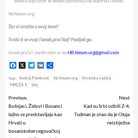
autora kao izvor te dodati poveznicu na autorski članak.
hb.hteam.org
Što vi mislite o ovoj temi?
Sviđa ti se ovaj članak,pročitaj? Podijeli ga.
Imate priču? Javite nam se na
HB.hteam.org@gmail.com
Facebook
X
Telegram
VK
Share
Andrej Plenković
hb.hteam.org
Hrvatska vojska
Tags:
MREŽA X
Sinj
Previous
Next
Bošnjaci, Židovi i Bosanci
Kad su Srbi odbili Z-4,
lažno se predstavljaju kao
Tuđman je znao da je Oluja
Hrvati u
neizbježna
bosanskohercegovačkoj