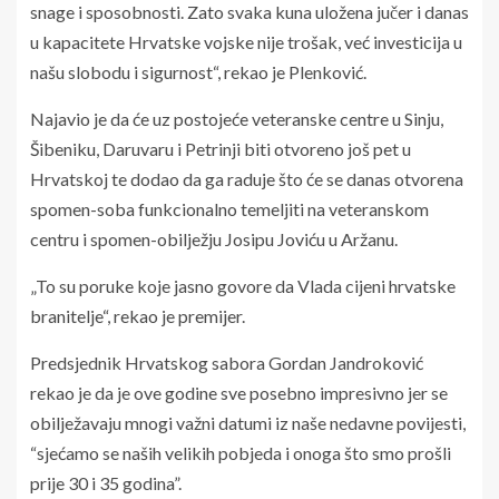
snage i sposobnosti. Zato svaka kuna uložena jučer i danas
u kapacitete Hrvatske vojske nije trošak, već investicija u
našu slobodu i sigurnost“, rekao je Plenković.
Najavio je da će uz postojeće veteranske centre u Sinju,
Šibeniku, Daruvaru i Petrinji biti otvoreno još pet u
Hrvatskoj te dodao da ga raduje što će se danas otvorena
spomen-soba funkcionalno temeljiti na veteranskom
centru i spomen-obilježju Josipu Joviću u Aržanu.
„To su poruke koje jasno govore da Vlada cijeni hrvatske
branitelje“, rekao je premijer.
Predsjednik Hrvatskog sabora Gordan Jandroković
rekao je da je ove godine sve posebno impresivno jer se
obilježavaju mnogi važni datumi iz naše nedavne povijesti,
“sjećamo se naših velikih pobjeda i onoga što smo prošli
prije 30 i 35 godina”.