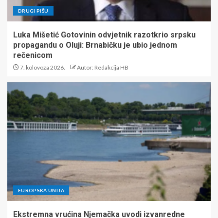
DRUGI PIŠU
Luka Mišetić Gotovinin odvjetnik razotkrio srpsku
propagandu o Oluji: Brnabičku je ubio jednom
rečenicom
7. kolovoza 2026.
Autor: Redakcija HB
EUROPSKA UNIJA
Ekstremna vrućina Njemačka uvodi izvanredne