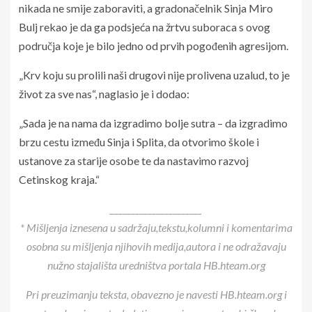
nikada ne smije zaboraviti, a gradonačelnik Sinja Miro
Bulj rekao je da ga podsjeća na žrtvu suboraca s ovog
područja koje je bilo jedno od prvih pogođenih agresijom.
„Krv koju su prolili naši drugovi nije prolivena uzalud, to je
život za sve nas“, naglasio je i dodao:
„Sada je na nama da izgradimo bolje sutra – da izgradimo
brzu cestu između Sinja i Splita, da otvorimo škole i
ustanove za starije osobe te da nastavimo razvoj
Cetinskog kraja.“
______________________
* Mišljenja iznesena u sadržaju,tekstu,kolumni i komentarima
osobna su mišljenja njihovih medija,autora i ne odražavaju
nužno stajališta uredništva portala HB.hteam.org
Pri preuzimanju teksta, obavezno je navesti HB.hteam.org i