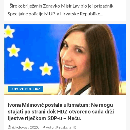
Širokobriježanin Zdravko Misir Lav bio je i pripadnik
Specijalne policije MUP-a Hrvatske Republike...
LOPOVI I POLITIKA
Ivona Milinović poslala ultimatum: Ne mogu
stajati po strani dok HDZ otvoreno sada drži
ljestve riječkom SDP-u – Neću.
6. kolovoza 2025.
Autor: Redakcija HB