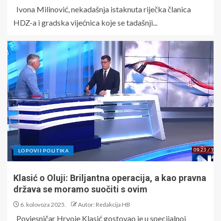
Ivona Milinović, nekadašnja istaknuta riječka članica
HDZ-a i gradska vijećnica koje se tadašnji...
LOPOVI I POLITIKA
Klasić o Oluji: Briljantna operacija, a kao pravna
država se moramo suočiti s ovim
6. kolovoza 2025.
Autor: Redakcija HB
Povjesničar Hrvoje Klasić gostovao je u specijalnoj