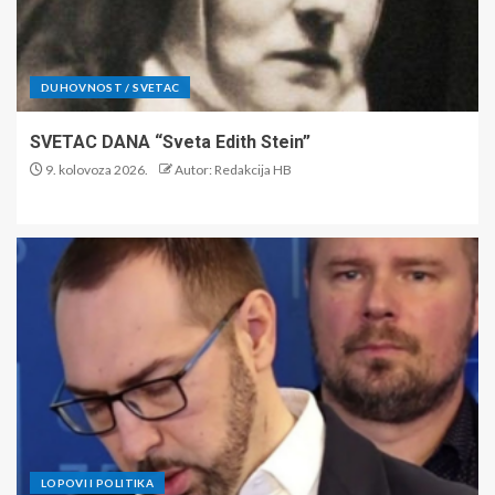
DUHOVNOST / SVETAC
SVETAC DANA “Sveta Edith Stein”
9. kolovoza 2026.
Autor: Redakcija HB
LOPOVI I POLITIKA