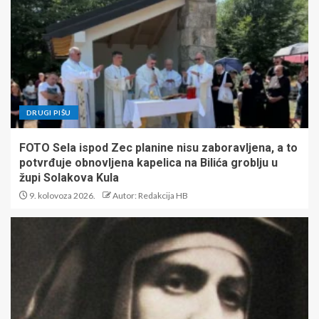
DRUGI PIŠU
FOTO Sela ispod Zec planine nisu zaboravljena, a to
potvrđuje obnovljena kapelica na Bilića groblju u
župi Solakova Kula
9. kolovoza 2026.
Autor: Redakcija HB