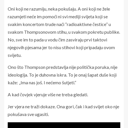
Oni koji ne razumiju, neka pokušaju. A oni koji ne žele
razumjeti neće im pomoći ni svi mediji svijeta koji se
svakim koncertom trude naći “radioaktivne čestice” u
svakom Thompsonovom stihu, u svakom pokretu publike.
No, sve im to pada u vodu čim zasviraju prvi taktovi
njegovih pjesama jer to nisu stihovi koji pripadaju ovom
svijetu.
Ono što Thompson predstavlja nije politička poruka, nije
ideologija. To je duhovna iskra. To je onaj šapat duše koji
kaže: „Ima nas još. I nećemo šutjeti.“
A kad čovjek vjeruje više ne treba gledati.
Jer vjera ne traži dokaze. Ona gori, čak i kad svijet oko nje
pokušava sve ugasiti.