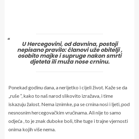
U Hercegovini, od davnina, postoji
nepisano pravilo: članovi uže obitelji ,
osobito majke i supruge nakon smrti
djeteta ili muža nose crninu.
Ponekad godinu dana, a nerijetko i cijeli život. Kaže se da
„ruše “, kako to naš narod slikovito izražava, i time
iskazuju žalost. Nema iznimke, pa se crnina nosi i ljeti, pod
nesnosnim hercegovačkim vrućinama. Ali nije to samo
odjeća , to je znak duboke boli, tihe tuge i trajne vjernosti
onima kojih više nema.