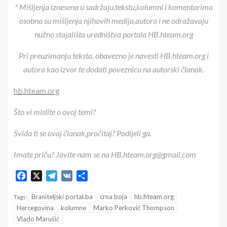
* Mišljenja iznesena u sadržaju,tekstu,kolumni i komentarima
osobna su mišljenja njihovih medija,autora i ne odražavaju
nužno stajališta uredništva portala HB.hteam.org
Pri preuzimanju teksta, obavezno je navesti HB.hteam.org i
autora kao izvor te dodati poveznicu na autorski članak.
hb.hteam.org
Što vi mislite o ovoj temi?
Sviđa ti se ovaj članak,pročitaj? Podijeli ga.
Imate priču? Javite nam se na HB.hteam.org@gmail.com
Facebook
X
Telegram
VK
Share
Braniteljski portal.ba
crna boja
hb.hteam.org
Tags:
Hercegovina
kolumne
Marko Perković Thompson
Vlado Marušić