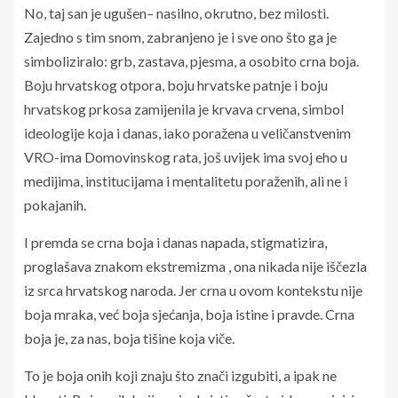
No, taj san je ugušen– nasilno, okrutno, bez milosti.
Zajedno s tim snom, zabranjeno je i sve ono što ga je
simboliziralo: grb, zastava, pjesma, a osobito crna boja.
Boju hrvatskog otpora, boju hrvatske patnje i boju
hrvatskog prkosa zamijenila je krvava crvena, simbol
ideologije koja i danas, iako poražena u veličanstvenim
VRO-ima Domovinskog rata, još uvijek ima svoj eho u
medijima, institucijama i mentalitetu poraženih, ali ne i
pokajanih.
I premda se crna boja i danas napada, stigmatizira,
proglašava znakom ekstremizma , ona nikada nije iščezla
iz srca hrvatskog naroda. Jer crna u ovom kontekstu nije
boja mraka, već boja sjećanja, boja istine i pravde. Crna
boja je, za nas, boja tišine koja viče.
To je boja onih koji znaju što znači izgubiti, a ipak ne