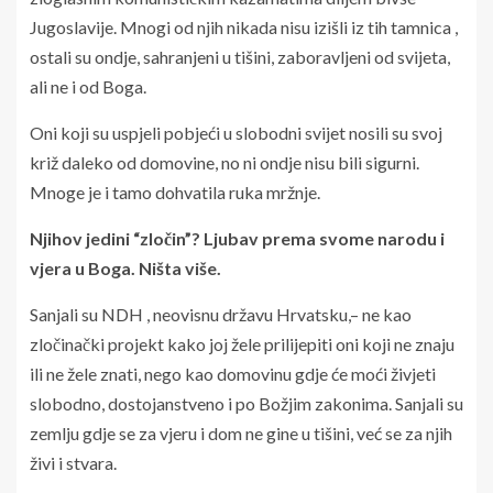
Jugoslavije. Mnogi od njih nikada nisu izišli iz tih tamnica ,
ostali su ondje, sahranjeni u tišini, zaboravljeni od svijeta,
ali ne i od Boga.
Oni koji su uspjeli pobjeći u slobodni svijet nosili su svoj
križ daleko od domovine, no ni ondje nisu bili sigurni.
Mnoge je i tamo dohvatila ruka mržnje.
Njihov jedini “zločin”? Ljubav prema svome narodu i
vjera u Boga. Ništa više.
Sanjali su NDH , neovisnu državu Hrvatsku,– ne kao
zločinački projekt kako joj žele prilijepiti oni koji ne znaju
ili ne žele znati, nego kao domovinu gdje će moći živjeti
slobodno, dostojanstveno i po Božjim zakonima. Sanjali su
zemlju gdje se za vjeru i dom ne gine u tišini, već se za njih
živi i stvara.