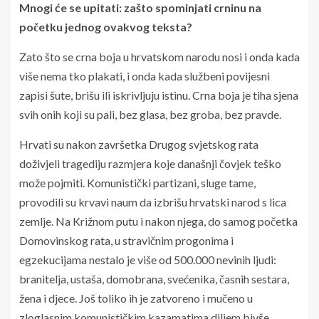
Mnogi će se upitati: zašto spominjati crninu na
početku jednog ovakvog teksta?
Zato što se crna boja u hrvatskom narodu nosi i onda kada
više nema tko plakati, i onda kada službeni povijesni
zapisi šute, brišu ili iskrivljuju istinu. Crna boja je tiha sjena
svih onih koji su pali, bez glasa, bez groba, bez pravde.
Hrvati su nakon završetka Drugog svjetskog rata
doživjeli tragediju razmjera koje današnji čovjek teško
može pojmiti. Komunistički partizani, sluge tame,
provodili su krvavi naum da izbrišu hrvatski narod s lica
zemlje. Na Križnom putu i nakon njega, do samog početka
Domovinskog rata, u stravičnim progonima i
egzekucijama nestalo je više od 500.000 nevinih ljudi:
branitelja, ustaša, domobrana, svećenika, časnih sestara,
žena i djece. Još toliko ih je zatvoreno i mučeno u
zloglasnim komunističkim kazamatima diljem bivše