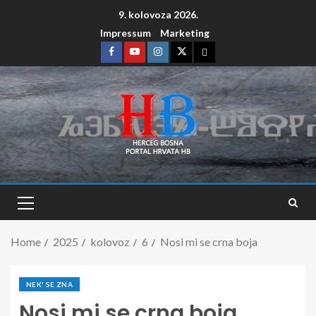
9. kolovoza 2026.
Impressum
Marketing
Home
2025
kolovoz
6
Nosi mi se crna boja
NEK' SE ZNA
Nosi mi se crna boja