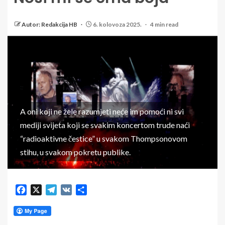
Autor: Redakcija HB
6. kolovoza 2025.
4 min read
A oni koji ne žele razumjeti neće im pomoći ni svi
mediji svijeta koji se svakim koncertom trude naći
“radioaktivne čestice” u svakom Thompsonovom
stihu, u svakom pokretu publike.
Facebook
X
Telegram
VK
Share