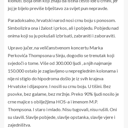
klonuti. Boja onih koji znaju da istina često ide u crnini, jer
joj je bijelo previše blještavo za svijet pun nepravde.
Paradoksalno, hrvatski narod nosi crnu boju s ponosom.
Simbolizira ona i žalost i prkos, ali i pobjedu. Pobjedu nad
onima koji su ju pokušali izbrisati, zabraniti i zaboraviti.
Upravo jučer, na veličanstvenom koncertu Marka
Perkovića Thompsona u Sinju, dogodio se trenutak koji
svjedoči o tome. Više od 300.000 ljudi , a njih najmanje
150.000 ostalo je zaglavljeno u nepreglednim kolonama i
nije ni stiglo do hipodroma došlo je iz svih krajeva
Hrvatske i dijaspore. I nosili su crnu boju. U tišini. Bez
psovke, bez galame, bez mržnje. Preko 90% ljudi nosilo je
crne majice s obilježjima HOS-a i imenom M.P.
Thompsona. I staro i mlado. Nisu tugovali, nisu rušili. Oni
su slavili. Slavlje pobjede, slavlje opstanka, slavlje vjere i
zajedništva.