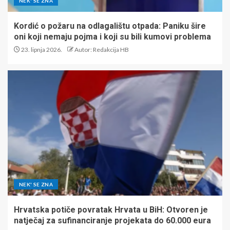
NEK' SE ZNA
Kordić o požaru na odlagalištu otpada: Paniku šire
oni koji nemaju pojma i koji su bili kumovi problema
23. lipnja 2026.
Autor: Redakcija HB
NEK' SE ZNA
Hrvatska potiče povratak Hrvata u BiH: Otvoren je
natječaj za sufinanciranje projekata do 60.000 eura