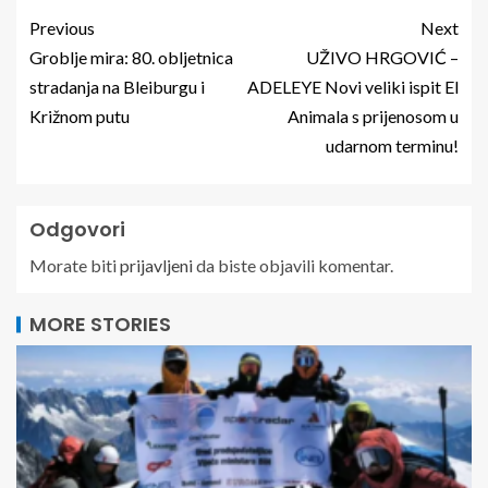
Previous
Next
Groblje mira: 80. obljetnica
UŽIVO HRGOVIĆ –
stradanja na Bleiburgu i
ADELEYE Novi veliki ispit El
Križnom putu
Animala s prijenosom u
udarnom terminu!
Odgovori
Morate biti
prijavljeni
da biste objavili komentar.
MORE STORIES