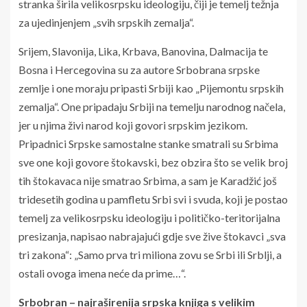
stranka širila velikosrpsku ideologiju, čiji je temelj težnja
za ujedinjenjem „svih srpskih zemalja“.
Srijem, Slavonija, Lika, Krbava, Banovina, Dalmacija te
Bosna i Hercegovina su za autore Srbobrana srpske
zemlje i one moraju pripasti Srbiji kao „Pijemontu srpskih
zemalja“. One pripadaju Srbiji na temelju narodnog načela,
jer u njima živi narod koji govori srpskim jezikom.
Pripadnici Srpske samostalne stanke smatrali su Srbima
sve one koji govore štokavski, bez obzira što se velik broj
tih štokavaca nije smatrao Srbima, a sam je Karadžić još
tridesetih godina u pamfletu Srbi svi i svuda, koji je postao
temelj za velikosrpsku ideologiju i političko-teritorijalna
presizanja, napisao nabrajajući gdje sve žive štokavci „sva
tri zakona“: „Samo prva tri miliona zovu se Srbi ili Srblji, a
ostali ovoga imena neće da prime…“.
Srbobran – najraširenija srpska knjiga s velikim