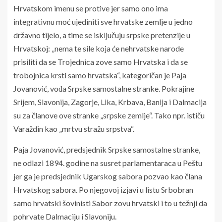
Hrvatskom imenu se protive jer samo ono ima
integrativnu moć ujediniti sve hrvatske zemlje u jedno
državno tijelo, a time se isključuju srpske pretenzije u
Hrvatskoj: „nema te sile koja će nehrvatske narode
prisiliti da se Trojednica zove samo Hrvatska i da se
trobojnica krsti samo hrvatska“, kategoričan je Paja
Jovanović, vođa Srpske samostalne stranke. Pokrajine
Srijem, Slavonija, Zagorje, Lika, Krbava, Banija i Dalmacija
su za članove ove stranke „srpske zemlje“. Tako npr. ističu
Varaždin kao „mrtvu stražu srpstva“.
Paja Jovanović, predsjednik Srpske samostalne stranke,
ne odlazi 1894. godine na susret parlamentaraca u Peštu
jer ga je predsjednik Ugarskog sabora pozvao kao člana
Hrvatskog sabora. Po njegovoj izjavi u listu Srbobran
samo hrvatski šovinisti Sabor zovu hrvatski i to u težnji da
pohrvate Dalmaciju i Slavoniju.