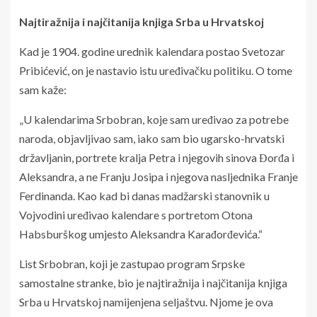
Najtiražnija i najčitanija knjiga Srba u Hrvatskoj
Kad je 1904. godine urednik kalendara postao Svetozar
Pribićević, on je nastavio istu uređivačku politiku. O tome
sam kaže:
„U kalendarima Srbobran, koje sam uređivao za potrebe
naroda, objavljivao sam, iako sam bio ugarsko-hrvatski
državljanin, portrete kralja Petra i njegovih sinova Đorđa i
Aleksandra, a ne Franju Josipa i njegova nasljednika Franje
Ferdinanda. Kao kad bi danas madžarski stanovnik u
Vojvodini uređivao kalendare s portretom Otona
Habsburškog umjesto Aleksandra Karađorđevića.“
List Srbobran, koji je zastupao program Srpske
samostalne stranke, bio je najtiražnija i najčitanija knjiga
Srba u Hrvatskoj namijenjena seljaštvu. Njome je ova