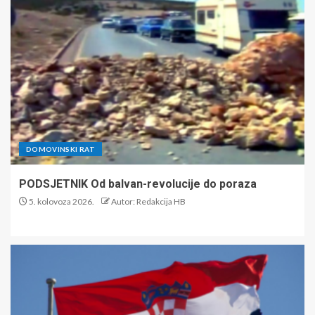
DOMOVINSKI RAT
PODSJETNIK Od balvan-revolucije do poraza
5. kolovoza 2026.
Autor: Redakcija HB