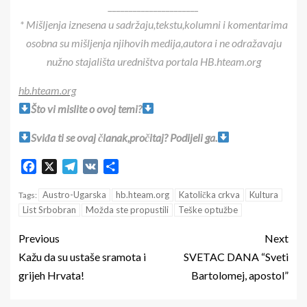
______________________
* Mišljenja iznesena u sadržaju,tekstu,kolumni i komentarima
osobna su mišljenja njihovih medija,autora i ne odražavaju
nužno stajališta uredništva portala HB.hteam.org
hb.hteam.org
Što vi mislite o ovoj temi?
Sviđa ti se ovaj članak,pročitaj? Podijeli ga.
Facebook
X
Telegram
VK
Share
Austro-Ugarska
hb.hteam.org
Katolička crkva
Kultura
Tags:
List Srbobran
Možda ste propustili
Teške optužbe
Previous
Next
Kažu da su ustaše sramota i
SVETAC DANA “Sveti
grijeh Hrvata!
Bartolomej, apostol”