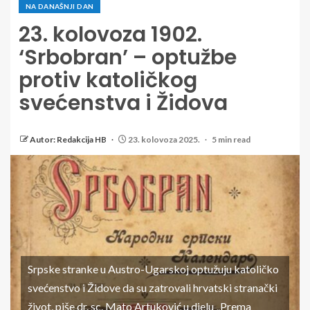
NA DANAŠNJI DAN
23. kolovoza 1902.
‘Srbobran’ – optužbe
protiv katoličkog
svećenstva i Židova
Autor: Redakcija HB
23. kolovoza 2025.
5 min read
Srpske stranke u Austro-Ugarskoj optužuju katoličko
svećenstvo i Židove da su zatrovali hrvatski stranački
život, piše dr. sc. Mato Artuković u djelu „Prema