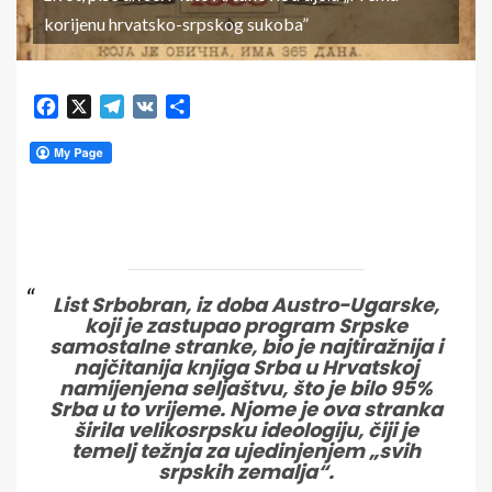
korijenu hrvatsko-srpskog sukoba”
Facebook
X
Telegram
VK
Share
List Srbobran, iz doba Austro-Ugarske,
koji je zastupao program Srpske
samostalne stranke, bio je najtiražnija i
najčitanija knjiga Srba u Hrvatskoj
namijenjena seljaštvu, što je bilo 95%
Srba u to vrijeme. Njome je ova stranka
širila velikosrpsku ideologiju, čiji je
temelj težnja za ujedinjenjem „svih
srpskih zemalja“.