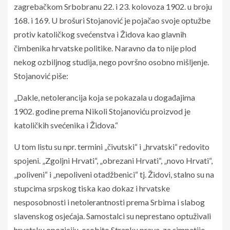
zagrebačkom Srbobranu 22. i 23. kolovoza 1902. u broju
168. i 169. U brošuri Stojanović je pojačao svoje optužbe
protiv katoličkog svećenstva i Židova kao glavnih
čimbenika hrvatske politike. Naravno da to nije plod
nekog ozbiljnog studija, nego površno osobno mišljenje.
Stojanović piše:
„Dakle, netolerancija koja se pokazala u događajima
1902. godine prema Nikoli Stojanoviću proizvod je
katoličkih svećenika i Židova.“
U tom listu su npr. termini „čivutski“ i „hrvatski“ redovito
spojeni. „Zgoljni Hrvati“, „obrezani Hrvati“, „novo Hrvati“,
„poliveni“ i „nepoliveni otadžbenici“ tj. Židovi, stalno su na
stupcima srpskog tiska kao dokaz i hrvatske
nesposobnosti i netolerantnosti prema Srbima i slabog
slavenskog osjećaja. Samostalci su neprestano optuživali
hrvatsku opoziciju, osobito Stranku prava, za simpatije