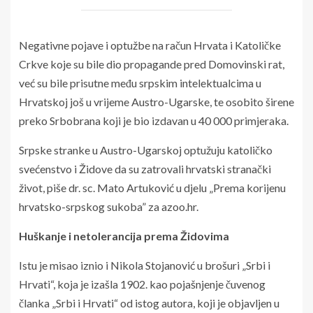
Negativne pojave i optužbe na račun Hrvata i Katoličke
Crkve koje su bile dio propagande pred Domovinski rat,
već su bile prisutne među srpskim intelektualcima u
Hrvatskoj još u vrijeme Austro-Ugarske, te osobito širene
preko Srbobrana koji je bio izdavan u 40 000 primjeraka.
Srpske stranke u Austro-Ugarskoj optužuju katoličko
svećenstvo i Židove da su zatrovali hrvatski stranački
život, piše dr. sc. Mato Artuković u djelu „Prema korijenu
hrvatsko-srpskog sukoba” za azoo.hr.
Huškanje i netolerancija prema Židovima
Istu je misao iznio i Nikola Stojanović u brošuri „Srbi i
Hrvati“, koja je izašla 1902. kao pojašnjenje čuvenog
članka „Srbi i Hrvati“ od istog autora, koji je objavljen u