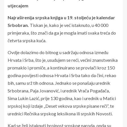
utjecajem
Najraširenija srpska knjiga u 19. stoljeću je kalendar
Srbobran.
Tiskan je, kako je već istaknuto, u 40 000
primjeraka, što znači da ga je mogla imati svaka treća do
četvrta srpska kuća.
Ovdje dolazimo do bitnog u sadržaju odnosa između
Hrvata i Srba, što je, usuđujem se reći, većini znanstvenika
promaklo i promiče, a kontinuirano se provlači kroz 150
godina povijesti odnosa Hrvata i Srba tako da čini, rekao
bih, samu srž tih odnosa. Jednako se ponašaju urednik
Srbobrana, Paja Jovanović, i urednik Vrača Pogađača,
Sima Lukin Lazić, prije 130 godina, kao i urednik u Matici
srpskoj koji izdaje „Deset vekova srpske pisane reči“, te
urednici Rečnika srpskog leksikona ili srpskih Novosti.
Kad se želi istaknuti brojnost srpskog naroda, onda su