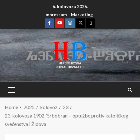
6. kolovoza 2026.
Impressum
Marketing
Home
2025
kolovoz
23
23. kolovoza 1902. ‘Srbobran’ – optužbe protiv katoličkog
svećenstva i Židova