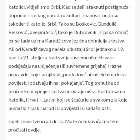
katolici, vidjeli smo, Srbi. Kad se želi istaknuti postignuća i
doprinos srpskog naroda u kulturi, znanosti, onda su
također ti katolici Srbi. Tako su Bošković, Gundulić,
Relković „ovejani Srbi“, tako je Dubrovnik „srpska Atina“,
jer se tada uzima Karadžićeva jezična definicija srpstva.
Ali od Karadžićevog načela odustaju Srbi jednako u 19.
kao i u 21. stoljeću, kad svoje suvremenike Hrvate
podsjećaju na unijaćenje (ili suvremene grijehe) i razne
nepravde, koje su njihovi „prađedovi“ učinili Srbima kroz
povijest, i pozivaju ih na „pokajanje“. Tog trenutka od
jezične koncepcije srpstva ne ostaje ništa. Postoji samo
katolik, Hrvat i „Latin“ koji se šćućurio u svakom zlu koje
je snašlo srpski narod i u povijesti i u sadašnjosti.
Cijeli znanstveni rad dr. sc. Mate Artukovića možete
pročitati
ovdje
.