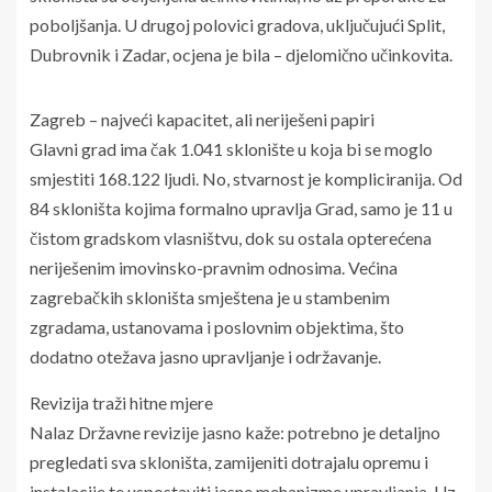
poboljšanja. U drugoj polovici gradova, uključujući Split,
Dubrovnik i Zadar, ocjena je bila – djelomično učinkovita.
Zagreb – najveći kapacitet, ali neriješeni papiri
Glavni grad ima čak 1.041 sklonište u koja bi se moglo
smjestiti 168.122 ljudi. No, stvarnost je kompliciranija. Od
84 skloništa kojima formalno upravlja Grad, samo je 11 u
čistom gradskom vlasništvu, dok su ostala opterećena
neriješenim imovinsko-pravnim odnosima. Većina
zagrebačkih skloništa smještena je u stambenim
zgradama, ustanovama i poslovnim objektima, što
dodatno otežava jasno upravljanje i održavanje.
Revizija traži hitne mjere
Nalaz Državne revizije jasno kaže: potrebno je detaljno
pregledati sva skloništa, zamijeniti dotrajalu opremu i
instalacije te uspostaviti jasne mehanizme upravljanja. Uz