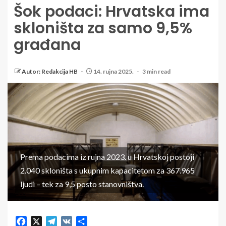
Šok podaci: Hrvatska ima
skloništa za samo 9,5%
građana
Autor: Redakcija HB
14. rujna 2025.
3 min read
Prema podacima iz rujna 2023. u Hrvatskoj postoji
2.040 skloništa s ukupnim kapacitetom za 367.965
ljudi – tek za 9,5 posto stanovništva.
Facebook
X
Telegram
VK
Share