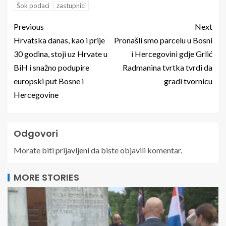
Šok podaci
zastupnici
Previous
Next
Hrvatska danas, kao i prije
Pronašli smo parcelu u Bosni
30 godina, stoji uz Hrvate u
i Hercegovini gdje Grlić
BiH i snažno podupire
Radmanina tvrtka tvrdi da
europski put Bosne i
gradi tvornicu
Hercegovine
Odgovori
Morate biti
prijavljeni
da biste objavili komentar.
MORE STORIES