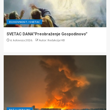
DUHOVNOST / SVETAC
SVETAC DANA”Preobraženje Gospodinovo”
6. kolovoza 2026.
Autor: Redakcija HB
RAT U UKRAJINI