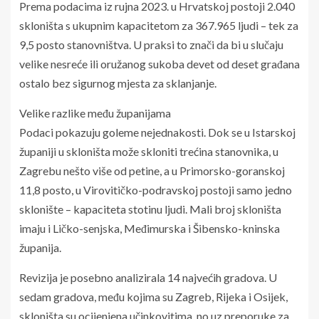
Prema podacima iz rujna 2023. u Hrvatskoj postoji 2.040
skloništa s ukupnim kapacitetom za 367.965 ljudi – tek za
9,5 posto stanovništva. U praksi to znači da bi u slučaju
velike nesreće ili oružanog sukoba devet od deset građana
ostalo bez sigurnog mjesta za sklanjanje.
Velike razlike među županijama
Podaci pokazuju goleme nejednakosti. Dok se u Istarskoj
županiji u skloništa može skloniti trećina stanovnika, u
Zagrebu nešto više od petine, a u Primorsko-goranskoj
11,8 posto, u Virovitičko-podravskoj postoji samo jedno
sklonište – kapaciteta stotinu ljudi. Mali broj skloništa
imaju i Ličko-senjska, Međimurska i Šibensko-kninska
županija.
Revizija je posebno analizirala 14 najvećih gradova. U
sedam gradova, među kojima su Zagreb, Rijeka i Osijek,
skloništa su ocijenjena učinkovitima, no uz preporuke za