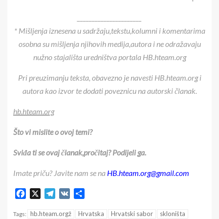
______________________
* Mišljenja iznesena u sadržaju,tekstu,kolumni i komentarima
osobna su mišljenja njihovih medija,autora i ne odražavaju
nužno stajališta uredništva portala HB.hteam.org
Pri preuzimanju teksta, obavezno je navesti HB.hteam.org i
autora kao izvor te dodati poveznicu na autorski članak.
hb.hteam.org
Što vi mislite o ovoj temi?
Sviđa ti se ovaj članak,pročitaj? Podijeli ga.
Imate priču? Javite nam se na
HB.hteam.org@gmail.com
Facebook
X
Telegram
VK
Share
hb.hteam.orgž
Hrvatska
Hrvatski sabor
skloništa
Tags: