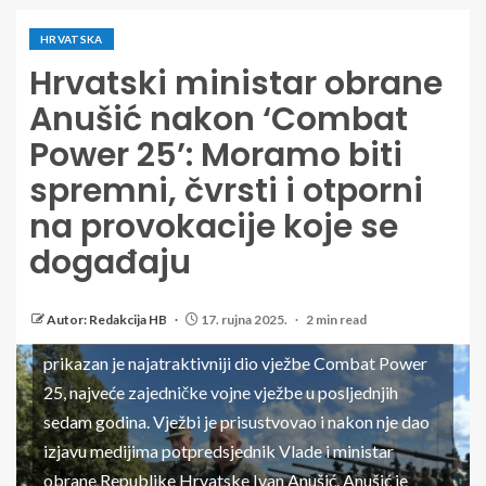
HRVATSKA
Hrvatski ministar obrane
Anušić nakon ‘Combat
Power 25’: Moramo biti
spremni, čvrsti i otporni
na provokacije koje se
hrvatski ministar obrane Anušić nakon 'Combat
događaju
Power 25': Moramo biti spremni, čvrsti i otporni na
provokacije koje se događaju Piše: stol / 17.09.2025. u
Autor: Redakcija HB
17. rujna 2025.
2 min read
13:59 Na vojnom poligonu "Eugen Kvaternik" u Slunju
prikazan je najatraktivniji dio vježbe Combat Power
25, najveće zajedničke vojne vježbe u posljednjih
sedam godina. Vježbi je prisustvovao i nakon nje dao
izjavu medijima potpredsjednik Vlade i ministar
obrane Republike Hrvatske Ivan Anušić. Anušić je