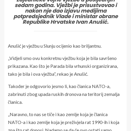
sedam godina. Vježbi je prisustvovao i
nakon nje dao izjavu medijima
potpredsjednik Vlade i ministar obrane
Republike Hrvatske Ivan Anušić.
Anušić je vježbu u Slunju ocijenio kao briljantnu.
„Vidjeli smo ovu konkretnu vježbu koja je bila savršeno
prikazana. Kao što je Parada bila vrhunski organizirana,
tako je bila i ova vježba“, rekao je Anušić.
Također je odgovorio jesmo li, kao članica NATO-a,
zabrinuti zbog upada ruskih dronova na teritorij zemalja
članica.
„Naravno, to nas se tiče i kao zemlje koja je članica
NATO-a i kao zemlje koja je preživjela rat 1990-ih i koja
zna što rat donosi. Nadamo se da će ovo ostati samo