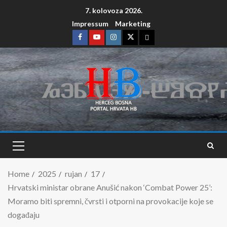
7. kolovoza 2026.
Impressum
Marketing
Home
2025
rujan
17
Hrvatski ministar obrane Anušić nakon ‘Combat Power 25’:
Moramo biti spremni, čvrsti i otporni na provokacije koje se
događaju