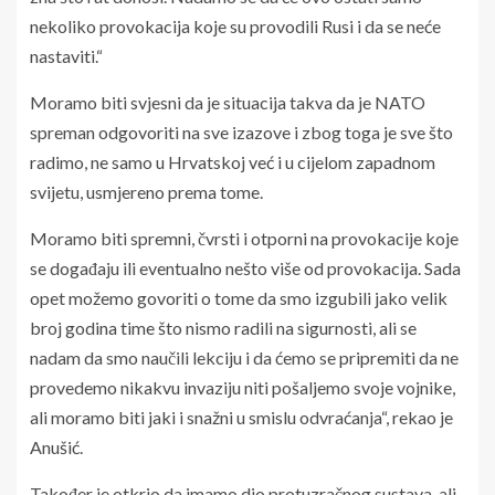
nekoliko provokacija koje su provodili Rusi i da se neće
nastaviti.“
Moramo biti svjesni da je situacija takva da je NATO
spreman odgovoriti na sve izazove i zbog toga je sve što
radimo, ne samo u Hrvatskoj već i u cijelom zapadnom
svijetu, usmjereno prema tome.
Moramo biti spremni, čvrsti i otporni na provokacije koje
se događaju ili eventualno nešto više od provokacija. Sada
opet možemo govoriti o tome da smo izgubili jako velik
broj godina time što nismo radili na sigurnosti, ali se
nadam da smo naučili lekciju i da ćemo se pripremiti da ne
provedemo nikakvu invaziju niti pošaljemo svoje vojnike,
ali moramo biti jaki i snažni u smislu odvraćanja“, rekao je
Anušić.
Također je otkrio da imamo dio protuzračnog sustava, ali