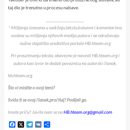
taj dio je trenutno u procesu nabave.
______________________
* Mišljenja iznesena u sadržaju,tekstu,kolumni i komentarima
osobna su mišljenja njihovih medija,autora i ne odražavaju
nužno stajališta uredništva portala HB.hteam.org
Pri preuzimanju teksta, obavezno je navesti HB.hteam.org i
autora kao izvor te dodati poveznicu na autorski članak.
hb.hteam.org
Što vi mislite o ovoj temi?
Sviđa ti se ovaj članak,pročitaj? Podijeli ga.
Imate priču? Javite nam se na
HB.hteam.org@gmail.com
Facebook
X
Telegram
VK
Share