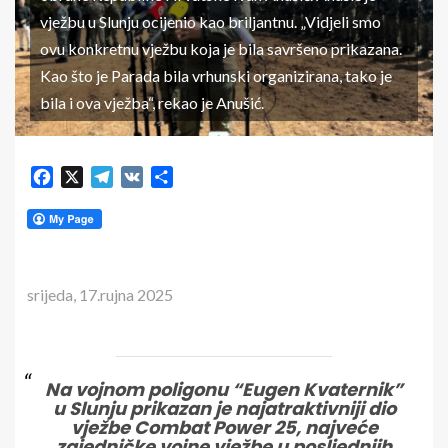
vježbu u Slunju ocijenio kao briljantnu. „Vidjeli smo
ovu konkretnu vježbu koja je bila savršeno prikazana.
Kao što je Parada bila vrhunski organizirana, tako je
bila i ova vježba“, rekao je Anušić.
Facebook
X
Telegram
VK
Share
srijeda, 17.rujna 2025
Na vojnom poligonu “Eugen Kvaternik”
u Slunju prikazan je najatraktivniji dio
vježbe Combat Power 25, najveće
zajedničke vojne vježbe u posljednjih