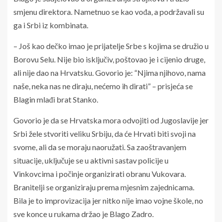
smjenu direktora. Nametnuo se kao vođa, a podržavali su
ga i Srbi iz kombinata.
– Još kao dečko imao je prijatelje Srbe s kojima se družio u
Borovu Selu. Nije bio isključiv, poštovao je i cijenio druge,
ali nije dao na Hrvatsku. Govorio je: “Njima njihovo, nama
naše, neka nas ne diraju, nećemo ih dirati” – prisjeća se
Blagin mlađi brat Stanko.
Govorio je da se Hrvatska mora odvojiti od Jugoslavije jer
Srbi žele stvoriti veliku Srbiju, da će Hrvati biti svoji na
svome, ali da se moraju naoružati. Sa zaoštravanjem
situacije, uključuje se u aktivni sastav policije u
Vinkovcima i počinje organizirati obranu Vukovara.
Branitelji se organiziraju prema mjesnim zajednicama.
Bila je to improvizacija jer nitko nije imao vojne škole, no
sve konce u rukama držao je Blago Zadro.