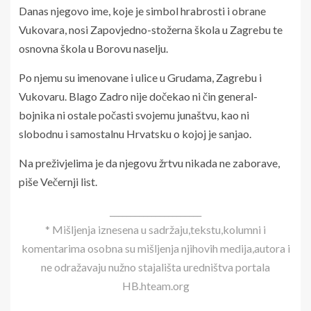
Danas njegovo ime, koje je simbol hrabrosti i obrane
Vukovara, nosi Zapovjedno-stožerna škola u Zagrebu te
osnovna škola u Borovu naselju.
Po njemu su imenovane i ulice u Grudama, Zagrebu i
Vukovaru. Blago Zadro nije dočekao ni čin general-
bojnika ni ostale počasti svojemu junaštvu, kao ni
slobodnu i samostalnu Hrvatsku o kojoj je sanjao.
Na preživjelima je da njegovu žrtvu nikada ne zaborave,
piše Večernji list.
______________________
* Mišljenja iznesena u sadržaju,tekstu,kolumni i
komentarima osobna su mišljenja njihovih medija,autora i
ne odražavaju nužno stajališta uredništva portala
HB.hteam.org