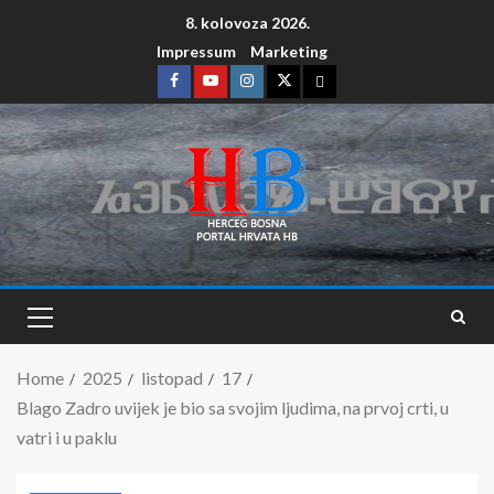
8. kolovoza 2026.
Impressum
Marketing
Home
2025
listopad
17
Blago Zadro uvijek je bio sa svojim ljudima, na prvoj crti, u
vatri i u paklu