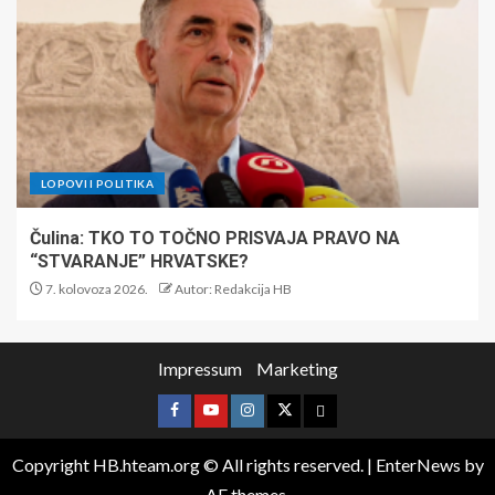
LOPOVI I POLITIKA
Čulina: TKO TO TOČNO PRISVAJA PRAVO NA
“STVARANJE” HRVATSKE?
7. kolovoza 2026.
Autor: Redakcija HB
Impressum
Marketing
Copyright HB.hteam.org © All rights reserved.
|
EnterNews
by
AF themes.