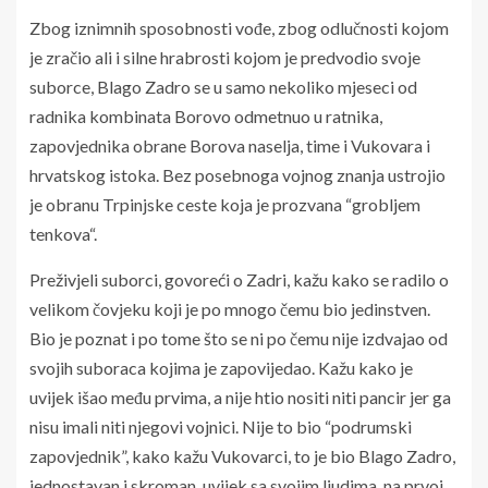
Zbog iznimnih sposobnosti vođe, zbog odlučnosti kojom
je zračio ali i silne hrabrosti kojom je predvodio svoje
suborce, Blago Zadro se u samo nekoliko mjeseci od
radnika kombinata Borovo odmetnuo u ratnika,
zapovjednika obrane Borova naselja, time i Vukovara i
hrvatskog istoka. Bez posebnoga vojnog znanja ustrojio
je obranu Trpinjske ceste koja je prozvana “grobljem
tenkova“.
Preživjeli suborci, govoreći o Zadri, kažu kako se radilo o
velikom čovjeku koji je po mnogo čemu bio jedinstven.
Bio je poznat i po tome što se ni po čemu nije izdvajao od
svojih suboraca kojima je zapovijedao. Kažu kako je
uvijek išao među prvima, a nije htio nositi niti pancir jer ga
nisu imali niti njegovi vojnici. Nije to bio “podrumski
zapovjednik”, kako kažu Vukovarci, to je bio Blago Zadro,
jednostavan i skroman, uvijek sa svojim ljudima, na prvoj