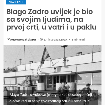
BRANITELJI
Blago Zadro uvijek je bio
sa svojim ljudima, na
prvoj crti, u vatri i u paklu
Autor: Redakcija HB
17. listopada 2025.
6 min read
Blago Zadro u Vukovar je stigao kao desetogodišnji
dječak kad su se njegovi roditelji odlučili odseliti iz