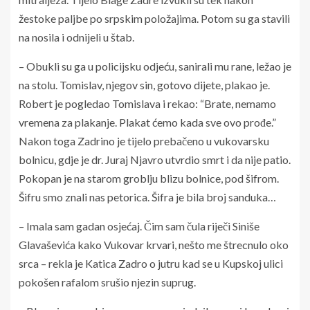
žestoke paljbe po srpskim položajima. Potom su ga stavili
na nosila i odnijeli u štab.
– Obukli su ga u policijsku odjeću, sanirali mu rane, ležao je
na stolu. Tomislav, njegov sin, gotovo dijete, plakao je.
Robert je pogledao Tomislava i rekao: “Brate, nemamo
vremena za plakanje. Plakat ćemo kada sve ovo prođe.”
Nakon toga Zadrino je tijelo prebačeno u vukovarsku
bolnicu, gdje je dr. Juraj Njavro utvrdio smrt i da nije patio.
Pokopan je na starom groblju blizu bolnice, pod šifrom.
Šifru smo znali nas petorica. Šifra je bila broj sanduka…
– Imala sam gadan osjećaj. Čim sam čula riječi Siniše
Glavaševića kako Vukovar krvari, nešto me štrecnulo oko
srca – rekla je Katica Zadro o jutru kad se u Kupskoj ulici
pokošen rafalom srušio njezin suprug.