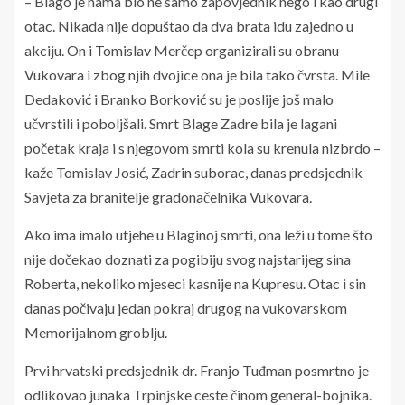
– Blago je nama bio ne samo zapovjednik nego i kao drugi
otac. Nikada nije dopuštao da dva brata idu zajedno u
akciju. On i Tomislav Merčep organizirali su obranu
Vukovara i zbog njih dvojice ona je bila tako čvrsta. Mile
Dedaković i Branko Borković su je poslije još malo
učvrstili i poboljšali. Smrt Blage Zadre bila je lagani
početak kraja i s njegovom smrti kola su krenula nizbrdo –
kaže Tomislav Josić, Zadrin suborac, danas predsjednik
Savjeta za branitelje gradonačelnika Vukovara.
Ako ima imalo utjehe u Blaginoj smrti, ona leži u tome što
nije dočekao doznati za pogibiju svog najstarijeg sina
Roberta, nekoliko mjeseci kasnije na Kupresu. Otac i sin
danas počivaju jedan pokraj drugog na vukovarskom
Memorijalnom groblju.
Prvi hrvatski predsjednik dr. Franjo Tuđman posmrtno je
odlikovao junaka Trpinjske ceste činom general-bojnika.