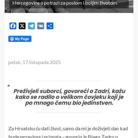
Hercegovine u potrazi za poslom i boljim životom.
Facebook
X
Telegram
VK
Share
petak, 17.listopada 2025
Preživjeli suborci, govoreći o Zadri, kažu
kako se radilo o velikom čovjeku koji je
po mnogo čemu bio jedinstven.
Za Hrvatsku ću dati život, samo da mi je doživjeti dan kad
bude nezavisna i priznata – govorio je Blago Zadro o