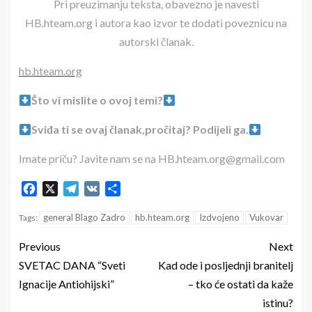
Pri preuzimanju teksta, obavezno je navesti
HB.hteam.org i autora kao izvor te dodati poveznicu na
autorski članak.
hb.hteam.org
Što vi mislite o ovoj temi?
Sviđa ti se ovaj članak,pročitaj? Podijeli ga.
Imate priču? Javite nam se na HB.hteam.org@gmail.com
Facebook
X
Telegram
VK
Share
general Blago Zadro
hb.hteam.org
Izdvojeno
Vukovar
Tags:
Previous
Next
SVETAC DANA “Sveti
Kad ode i posljednji branitelj
Ignacije Antiohijski”
– tko će ostati da kaže
istinu?