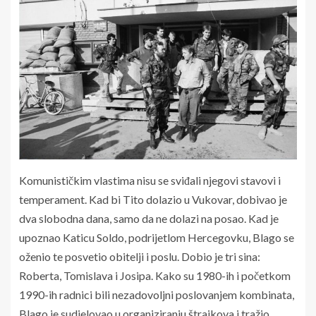
Komunističkim vlastima nisu se sviđali njegovi stavovi i
temperament. Kad bi Tito dolazio u Vukovar, dobivao je
dva slobodna dana, samo da ne dolazi na posao. Kad je
upoznao Katicu Soldo, podrijetlom Hercegovku, Blago se
oženio te posvetio obitelji i poslu. Dobio je tri sina:
Roberta, Tomislava i Josipa. Kako su 1980-ih i početkom
1990-ih radnici bili nezadovoljni poslovanjem kombinata,
Blago je sudjelovao u organiziranju štrajkova i tražio