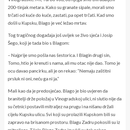
200-tinjak metara. Kako su granate sipale, morali smo
trčati od kuće do kuće, zastati, pa opet trčati. Kad smo
došli u Kupsku, Blago je već ležao mrtav.
Tog tragičnog događaja još uvijek se živo sjeća i Josip
Šego, koji je tada bio s Blagom:
– Najprije smo pošla nas šestorica. I Blagin drugi sin,
Tomo, htio je krenuti s nama, ali mu otac nije dao. Tomo je
ocu davao pancirku, ali je on rekao: “Nemaju zaštitni
prsluk ni oni, neću ga ni ja.”
Mali kao da je predosjećao. Blago je bio uvjeren da
branitelji drže položaj u Vinogradskoj ulici, ni slutio nije da
su četnici postavili mitraljez na prugu i na nišanu držali
cijelu Kupsku ulicu. Svi koji su prolazili Kupskom bili su
zapravo na brisanom prostoru. Blagu Zadru pokosili su iz
mitraljeza. Tijelo Blage Zadre izvukli su tek nakon