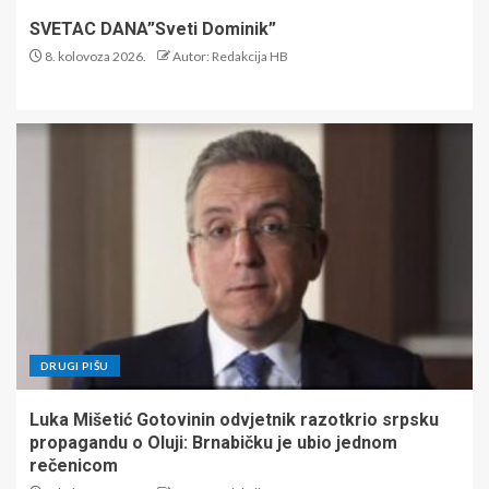
SVETAC DANA”Sveti Dominik”
8. kolovoza 2026.
Autor: Redakcija HB
DRUGI PIŠU
Luka Mišetić Gotovinin odvjetnik razotkrio srpsku
propagandu o Oluji: Brnabičku je ubio jednom
rečenicom