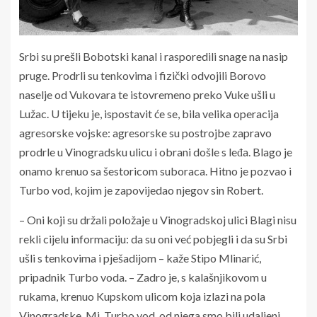
Srbi su prešli Bobotski kanal i rasporedili snage na nasip
pruge. Prodrli su tenkovima i fizički odvojili Borovo
naselje od Vukovara te istovremeno preko Vuke ušli u
Lužac. U tijeku je, ispostavit će se, bila velika operacija
agresorske vojske: agresorske su postrojbe zapravo
prodrle u Vinogradsku ulicu i obrani došle s leđa. Blago je
onamo krenuo sa šestoricom suboraca. Hitno je pozvao i
Turbo vod, kojim je zapovijedao njegov sin Robert.
– Oni koji su držali položaje u Vinogradskoj ulici Blagi nisu
rekli cijelu informaciju: da su oni već pobjegli i da su Srbi
ušli s tenkovima i pješadijom – kaže Stipo Mlinarić,
pripadnik Turbo voda. – Zadro je, s kalašnjikovom u
rukama, krenuo Kupskom ulicom koja izlazi na pola
Vinogradske. Mi, Turbo vod, od njega smo bili udaljeni