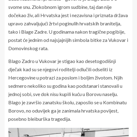
svome snu. Zlokobnom igrom sudbine, taj dan nije
dočekao živ, ali Hrvatska jest i nezavisna i priznata država
upravo zahvaljujući žrtvi poginulih hrvatskih branitelja,
tako i Blage Zadre. U godinama nakon tragične pogibije,
postat će jednim od najsjajnijih simbola bitke za Vukovar i
Domovinskog rata.
Blago Zadro u Vukovar je stigao kao desetogodišnji
dječak kad su se njegovi roditelji odlučili odseliti iz
Hercegovine u potrazi za poslom i boljim životom. Njih
sedmero nekoliko su godina kao podstanari stanovali u
jednoj sobi, sve dok nisu kupili kuću u Borovu naselju.
Blago je završio zanatsku školu, zaposlio se u Kombinatu
Borovo, no oduvijek ga je zanimala hrvatska povijest,
posebno bleiburška tragedija.