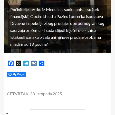
Počinitelje, tvrtku iz Medulina, sankcionirali su (tek
financijski) Općinski sud u Pazinu i porečka ispostava
Državne inspekcije zbog prodaje robe pornografskog
sadržaja pri čemu – i sada slijedi ključni dio – „nisu
istaknuli oznaku o zabrani njihove prodaje osobama
mlađim od 18 godina“.
Facebook
X
Telegram
VK
Share
ČETVRTAK, 23.listopada 2025