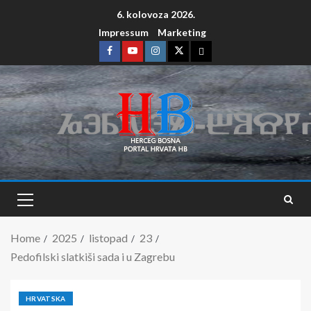
6. kolovoza 2026.
Impressum
Marketing
Home
2025
listopad
23
Pedofilski slatkiši sada i u Zagrebu
HRVATSKA