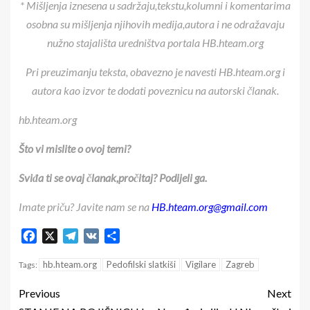
* Mišljenja iznesena u sadržaju,tekstu,kolumni i komentarima
osobna su mišljenja njihovih medija,autora i ne odražavaju
nužno stajališta uredništva portala HB.hteam.org
Pri preuzimanju teksta, obavezno je navesti HB.hteam.org i
autora kao izvor te dodati poveznicu na autorski članak.
hb.hteam.org
Što vi mislite o ovoj temi?
Sviđa ti se ovaj članak,pročitaj? Podijeli ga.
Imate priču? Javite nam se na
HB.hteam.org@gmail.com
Facebook
X
Telegram
VK
Share
hb.hteam.org
Pedofilski slatkiši
Vigilare
Zagreb
Tags:
Previous
Next