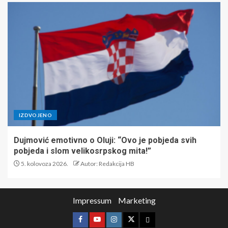
IZDVOJENO
Dujmović emotivno o Oluji: “Ovo je pobjeda svih
pobjeda i slom velikosrpskog mita!”
5. kolovoza 2026.
Autor: Redakcija HB
Impressum
Marketing