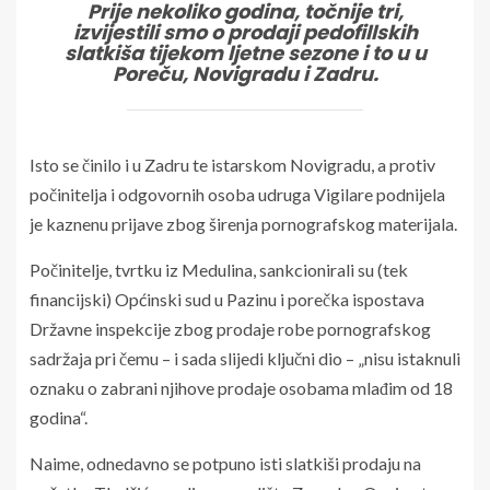
Prije nekoliko godina, točnije tri,
izvijestili smo o prodaji pedofillskih
slatkiša tijekom ljetne sezone i to u u
Poreču, Novigradu i Zadru.
Isto se činilo i u Zadru te istarskom Novigradu, a protiv
počinitelja i odgovornih osoba udruga Vigilare podnijela
je kaznenu prijave zbog širenja pornografskog materijala.
Počinitelje, tvrtku iz Medulina, sankcionirali su (tek
financijski) Općinski sud u Pazinu i porečka ispostava
Državne inspekcije zbog prodaje robe pornografskog
sadržaja pri čemu – i sada slijedi ključni dio – „nisu istaknuli
oznaku o zabrani njihove prodaje osobama mlađim od 18
godina“.
Naime, odnedavno se potpuno isti slatkiši prodaju na