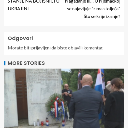
STANJE NA BOJIŠNICI U
Nagađanje ili… U Njemačkoj
UKRAJINI
se najavljuje “zima stoljeća”.
Što se krije iza nje?
Odgovori
Morate biti
prijavljeni
da biste objavili komentar.
MORE STORIES