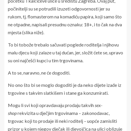
početku Tkalčićeve ulice u središtu Zagreba. Ovaj put,
počinitelji su se potrudili izuzeti odgovornosti jer su
rukom, tj. flomasterom na komadiću papira, koji samo što
ne otpadne, napisali presudnu oznaku: 18+, i to čak na dva
mjesta (slika niže).
To bi tobože trebalo sačuvati poglede roditelja i njihovu
malu djecu koji zalaze u taj dućan, jer, složit ćete se, upravo
su oni najčešći kupci u tim trgovinama.
A to se, naravno, ne će dogoditi.
No ono što bi se moglo dogoditi je da neko dijete izađe iz
trgovine s takvim slatkišem i stane ga konzumirati.
Mogu li svi koji opravdavaju prodaju takvih
sex-
shop
rekvizita u dječjim trgovinama – zakonodavac,
trgovac koji to prodaje ili neki roditelj – uopće zamisliti
prizor u kojem njegov dječak ili djevojčica na ulici oblizuje