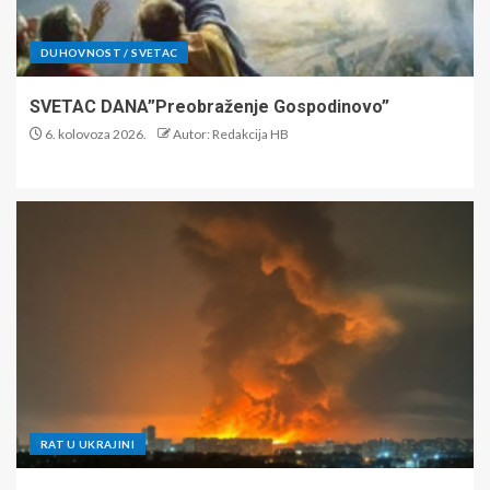
DUHOVNOST / SVETAC
SVETAC DANA”Preobraženje Gospodinovo”
6. kolovoza 2026.
Autor: Redakcija HB
RAT U UKRAJINI