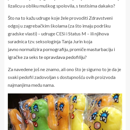
lizalicu u obliku muškog spolovila, s testisima dakako?
Što na to kažu udruge koje žele provoditi Zdravstveni
odgoj u zagrebačkim školama (za što imaju podršku
gradske vlasti) – udruge CESi i Status M – ili njihova
suradnica tzv. seksologinja Tanja Jurin koja
javno
normalizira pornografiju, promiče masturbaciju i
igračke za seks te opravdava pedofiliju
?
Za navedene još ne znamo, ali ono što je sigurno to je da je
svaki pedofil zadovoljan s dostupnošću ovih proizvoda
najmanjima među nama.