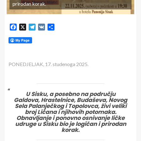
prirodan korak.
Facebook
X
Telegram
VK
Share
PONEDJELJAK, 17. studenoga 2025.
U Sisku, a posebno na području
Galdova, Hrastelnice, Budaševa, Novog
Sela Palanječkog i Topolovca, živi veliki
broj Ličana i njihovih potomaka.
Obnavljanje i ponovno osnivanje ličke
udruge u Sisku bio je logičan i prirodan
korak.