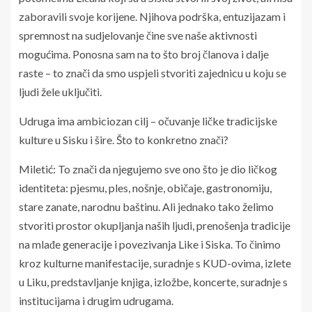
zaboravili svoje korijene. Njihova podrška, entuzijazam i
spremnost na sudjelovanje čine sve naše aktivnosti
mogućima. Ponosna sam na to što broj članova i dalje
raste – to znači da smo uspjeli stvoriti zajednicu u koju se
ljudi žele uključiti.
Udruga ima ambiciozan cilj – očuvanje ličke tradicijske
kulture u Sisku i šire. Što to konkretno znači?
Miletić: To znači da njegujemo sve ono što je dio ličkog
identiteta: pjesmu, ples, nošnje, običaje, gastronomiju,
stare zanate, narodnu baštinu. Ali jednako tako želimo
stvoriti prostor okupljanja naših ljudi, prenošenja tradicije
na mlađe generacije i povezivanja Like i Siska. To činimo
kroz kulturne manifestacije, suradnje s KUD-ovima, izlete
u Liku, predstavljanje knjiga, izložbe, koncerte, suradnje s
institucijama i drugim udrugama.