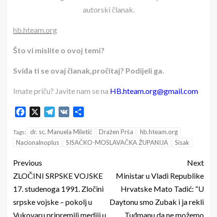
autorski članak.
hb.hteam.org
Što vi mislite o ovoj temi?
Sviđa ti se ovaj članak,pročitaj? Podijeli ga.
Imate priču? Javite nam se na
HB.hteam.org@gmail.com
Facebook
X
Telegram
VK
Share
dr. sc. Manuela Miletić
Dražen Prša
hb.hteam.org
Tags:
Nacionalnoplus
SISAČKO-MOSLAVAČKA ŽUPANIJA
Sisak
Previous
Next
ZLOČINI SRPSKE VOJSKE
Ministar u Vladi Republike
17. studenoga 1991. Zločini
Hrvatske Mato Tadić: “U
srpske vojske – pokolj u
Daytonu smo Zubak i ja rekli
Vukovaru pripremili mediji u
Tuđmanu da ne možemo