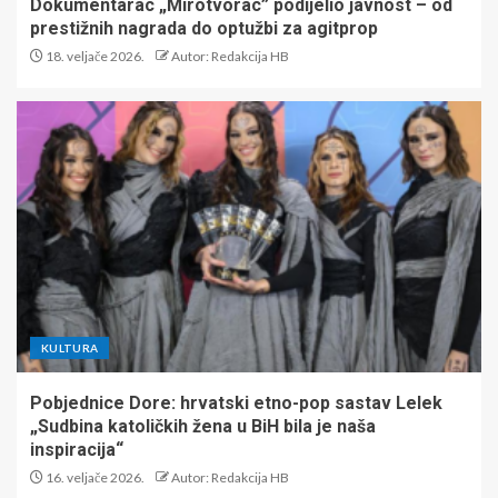
Dokumentarac „Mirotvorac” podijelio javnost – od
prestižnih nagrada do optužbi za agitprop
18. veljače 2026.
Autor: Redakcija HB
KULTURA
Pobjednice Dore: hrvatski etno-pop sastav Lelek
„Sudbina katoličkih žena u BiH bila je naša
inspiracija“
16. veljače 2026.
Autor: Redakcija HB