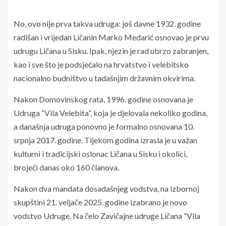
No, ovo nije prva takva udruga: još davne 1932. godine
radišan i vrijedan Ličanin Marko Medarić osnovao je prvu
udrugu Ličana u Sisku. Ipak, njezin je rad ubrzo zabranjen,
kao i sve što je podsjećalo na hrvatstvo i velebitsko
nacionalno budništvo u tadašnjim državnim okvirima.
Nakon Domovinskog rata, 1996. godine osnovana je
Udruga “Vila Velebita”, koja je djelovala nekoliko godina,
a današnja udruga ponovno je formalno osnovana 10.
srpnja 2017. godine. Tijekom godina izrasla je u važan
kulturni i tradicijski oslonac Ličana u Sisku i okolici,
brojeći danas oko 160 članova.
Nakon dva mandata dosadašnjeg vodstva, na izbornoj
skupštini 21. veljače 2025. godine izabrano je novo
vodstvo Udruge. Na čelo Zavičajne udruge Ličana “Vila