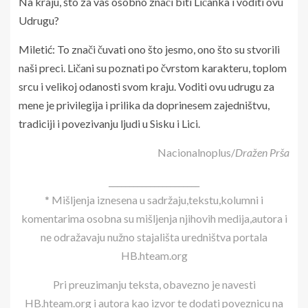
Na kraju, što za vas osobno znači biti Ličanka i voditi ovu
Udrugu?
Miletić: To znači čuvati ono što jesmo, ono što su stvorili
naši preci. Ličani su poznati po čvrstom karakteru, toplom
srcu i velikoj odanosti svom kraju. Voditi ovu udrugu za
mene je privilegija i prilika da doprinesem zajedništvu,
tradiciji i povezivanju ljudi u Sisku i Lici.
Nacionalnoplus/
Dražen Prša
______________________
* Mišljenja iznesena u sadržaju,tekstu,kolumni i
komentarima osobna su mišljenja njihovih medija,autora i
ne odražavaju nužno stajališta uredništva portala
HB.hteam.org
Pri preuzimanju teksta, obavezno je navesti
HB.hteam.org i autora kao izvor te dodati poveznicu na