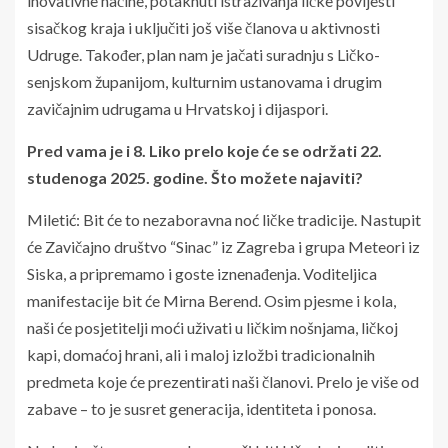
inovativne načine, potaknuti istraživanja ličke povijesti
sisačkog kraja i uključiti još više članova u aktivnosti
Udruge. Također, plan nam je jačati suradnju s Ličko-
senjskom županijom, kulturnim ustanovama i drugim
zavičajnim udrugama u Hrvatskoj i dijaspori.
Pred vama je i 8. Liko prelo koje će se održati 22.
studenoga 2025. godine. Što možete najaviti?
Miletić: Bit će to nezaboravna noć ličke tradicije. Nastupit
će Zavičajno društvo “Sinac” iz Zagreba i grupa Meteori iz
Siska, a pripremamo i goste iznenađenja. Voditeljica
manifestacije bit će Mirna Berend. Osim pjesme i kola,
naši će posjetitelji moći uživati u ličkim nošnjama, ličkoj
kapi, domaćoj hrani, ali i maloj izložbi tradicionalnih
predmeta koje će prezentirati naši članovi. Prelo je više od
zabave – to je susret generacija, identiteta i ponosa.