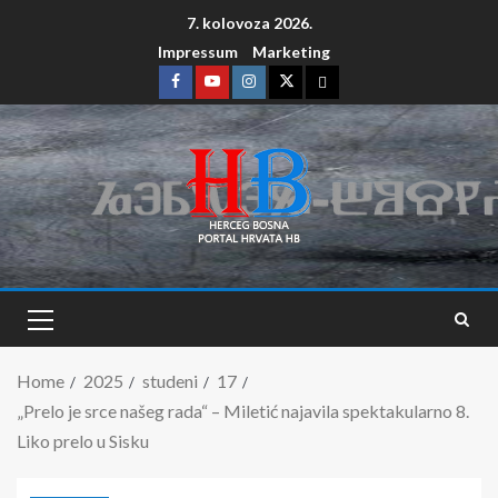
7. kolovoza 2026.
Impressum
Marketing
Home
2025
studeni
17
„Prelo je srce našeg rada“ – Miletić najavila spektakularno 8.
Liko prelo u Sisku