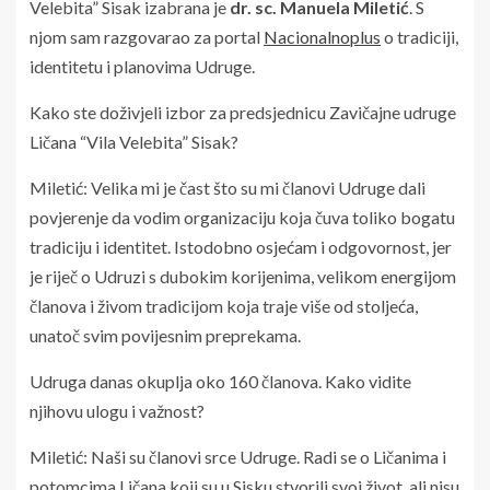
Velebita” Sisak izabrana je
dr. sc. Manuela Miletić
. S
njom sam razgovarao za portal
Nacionalnoplus
o tradiciji,
identitetu i planovima Udruge.
Kako ste doživjeli izbor za predsjednicu Zavičajne udruge
Ličana “Vila Velebita” Sisak?
Miletić: Velika mi je čast što su mi članovi Udruge dali
povjerenje da vodim organizaciju koja čuva toliko bogatu
tradiciju i identitet. Istodobno osjećam i odgovornost, jer
je riječ o Udruzi s dubokim korijenima, velikom energijom
članova i živom tradicijom koja traje više od stoljeća,
unatoč svim povijesnim preprekama.
Udruga danas okuplja oko 160 članova. Kako vidite
njihovu ulogu i važnost?
Miletić: Naši su članovi srce Udruge. Radi se o Ličanima i
potomcima Ličana koji su u Sisku stvorili svoj život, ali nisu