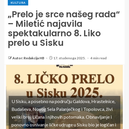
KULTURA
„Prelo je srce našeg rada“
– Miletić najavila
spektakularno 8. Liko
prelo u Sisku
Autor: Redakcija HB
17. studenoga 2025.
4 min read
U Sisku, a posebno na području Galdova, Hrastelnice,
Budaševa, Novog Sela Palanječkog i Topolovca, živi
veliki broj Ličana i njihovih potomaka. Obnavljanje i
ponovno osnivanje ličke udruge u Sisku bio je logičan i