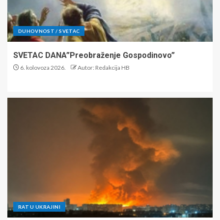
DUHOVNOST / SVETAC
SVETAC DANA”Preobraženje Gospodinovo”
6. kolovoza 2026.
Autor: Redakcija HB
RAT U UKRAJINI