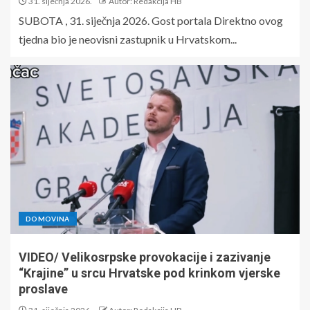
31. siječnja 2026.
Autor: Redakcija HB
SUBOTA , 31. siječnja 2026. Gost portala Direktno ovog
tjedna bio je neovisni zastupnik u Hrvatskom...
DOMOVINA
VIDEO/ Velikosrpske provokacije i zazivanje
“Krajine” u srcu Hrvatske pod krinkom vjerske
proslave