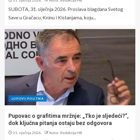
31. siječnja 2026.
Autor: Redakcija HB
SUBOTA, 31. siječnja 2026. Proslava blagdana Svetog
Save u Gračacu, Kninu i Kistanjama, koju...
LOPOVI I POLITIKA
Pupovac o grafitima mržnje: „Tko je sljedeći?“,
dok ključna pitanja ostaju bez odgovora
31. siječnja 2026.
Autor: Redakcija HB