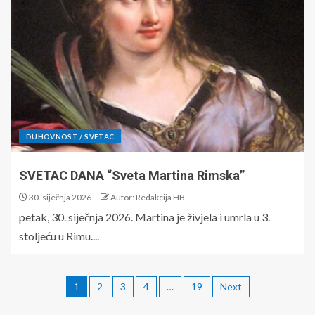
DUHOVNOST / SVETAC
SVETAC DANA “Sveta Martina Rimska”
30. siječnja 2026.
Autor: Redakcija HB
petak, 30. siječnja 2026. Martina je živjela i umrla u 3.
stoljeću u Rimu....
1
2
3
4
…
19
Next