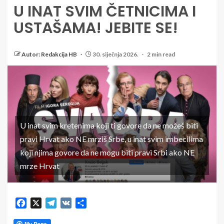
U INAT SVIM ČETNICIMA I
USTAŠAMA! JEBITE SE!
Autor: Redakcija HB
30. siječnja 2026.
2 min read
U inat svim kretenima koji ti govore da ne možeš biti
pravi Hrvat ako NE mrziš Srbe, u inat svim imbecilima
koji njima govore da ne mogu biti pravi Srbi ako NE
mrze Hrvat
Facebook
X
Telegram
VK
Share