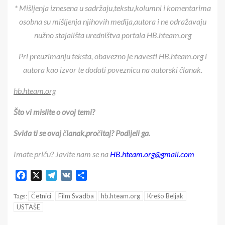
* Mišljenja iznesena u sadržaju,tekstu,kolumni i komentarima
osobna su mišljenja njihovih medija,autora i ne odražavaju
nužno stajališta uredništva portala HB.hteam.org
Pri preuzimanju teksta, obavezno je navesti HB.hteam.org i
autora kao izvor te dodati poveznicu na autorski članak.
hb.hteam.org
Što vi mislite o ovoj temi?
Sviđa ti se ovaj članak,pročitaj? Podijeli ga.
Imate priču? Javite nam se na
HB.hteam.org@gmail.com
Facebook
X
Telegram
VK
Share
Četnici
Film Svadba
hb.hteam.org
Krešo Beljak
Tags:
USTAŠE