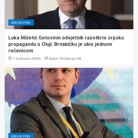
DRUGI PIŠU
Luka Mišetić Gotovinin odvjetnik razotkrio srpsku
propagandu o Oluji: Brnabičku je ubio jednom
rečenicom
7. kolovoza 2026.
Autor: Redakcija HB
DRUGI PIŠU