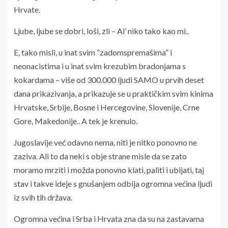
Hrvate.
Ljube, ljube se dobri, loši, zli – Al’ niko tako kao mi..
E, tako misli, u inat svim “zadomspremašima” i
neonacistima i u inat svim krezubim bradonjama s
kokardama – više od 300.000 ljudi SAMO u prvih deset
dana prikazivanja, a prikazuje se u praktičkim svim kinima
Hrvatske, Srbije, Bosne i Hercegovine, Slovenije, Crne
Gore, Makedonije.. A tek je krenulo.
Jugoslavije već odavno nema, niti je nitko ponovno ne
zaziva. Ali to da neki s obje strane misle da se zato
moramo mrziti i možda ponovno klati, paliti i ubijati, taj
stav i takve ideje s gnušanjem odbija ogromna većina ljudi
iz svih tih država.
Ogromna većina i Srba i Hrvata zna da su na zastavama