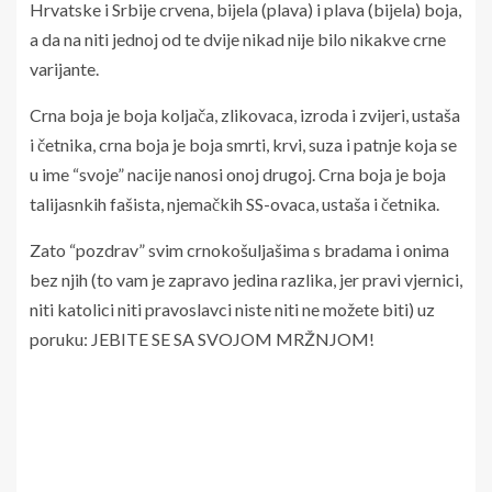
Hrvatske i Srbije crvena, bijela (plava) i plava (bijela) boja,
a da na niti jednoj od te dvije nikad nije bilo nikakve crne
varijante.
Crna boja je boja koljača, zlikovaca, izroda i zvijeri, ustaša
i četnika, crna boja je boja smrti, krvi, suza i patnje koja se
u ime “svoje” nacije nanosi onoj drugoj. Crna boja je boja
talijasnkih fašista, njemačkih SS-ovaca, ustaša i četnika.
Zato “pozdrav” svim crnokošuljašima s bradama i onima
bez njih (to vam je zapravo jedina razlika, jer pravi vjernici,
niti katolici niti pravoslavci niste niti ne možete biti) uz
poruku: JEBITE SE SA SVOJOM MRŽNJOM!