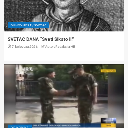
DUHOVNOST / SVETAC
SVETAC DANA “Sveti Siksto II.”
7. kolovoza 2026.
Autor: Redakcija HB
DOMOVINA