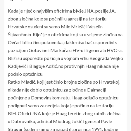
Kada je riječ o najvišim oficirima bivše JNA, poslije JA,
zbog zločina koje su počinili u agresiji na teritoriju
Hrvatske osuđeni su samo Mile Mrkšić i Veselin
Šljivančanin. Riječ je o oficirima koji su u vrijeme zločina na
Ovčari bili u činu pukovnika, dakle nisu baš usporedivi s
pozicijom Gotovine i Markača u HV-u ili generala HVO-a.
Bliži su usporedbi pozicija u vojnom vrhu Beograda Veljko
Kadijević i Blagoje Adžić, no protiv njih Haag nikada nije
podnio optužnicu.
Ratko Mladić, koji jest činio brojne zločine po Hrvatskoj,
nikada nije dobio optužnicu za zločine u Dalmaciji
počinjene u Domovinskom ratu. Haag odlučio optužnicu
podignuti samo za nedjela koja je počinio na teritoriju
BiH. Oficiri JNA koje je Haag teretio zbog ratnih zločina
u Dubrovniku, admiral Miodrag Jokić i general Pavle
Strugar (suđeni samo za napad 6. prosinca 1991. kada je