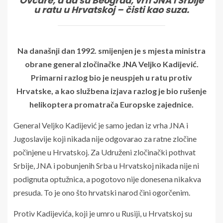
Ovčare, a da su Beograd, vrh JNA i Srbije
u ratu u Hrvatskoj – čisti kao suza.
Na današnji dan 1992. smijenjen je s mjesta ministra
obrane general zločinačke JNA Veljko Kadijević.
Primarni razlog bio je neuspjeh u ratu protiv
Hrvatske, a kao službena izjava razlog je bio rušenje
helikoptera promatrača Europske zajednice.
General Veljko Kadijević je samo jedan iz vrha JNA i
Jugoslavije koji nikada nije odgovarao za ratne zločine
počinjene u Hrvatskoj. Za Udruženi zločinački pothvat
Srbije, JNA i pobunjenih Srba u Hrvatskoj nikada nije ni
podignuta optužnica, a pogotovo nije donesena nikakva
presuda. To je ono što hrvatski narod čini ogorčenim.
Protiv Kadijevića, koji je umro u Rusiji, u Hrvatskoj su