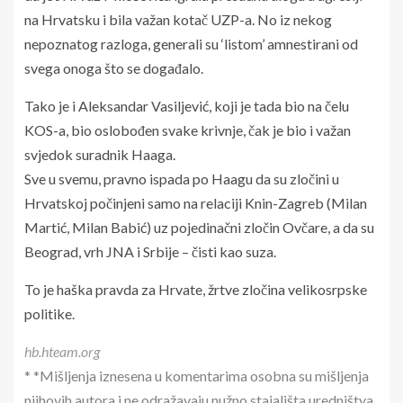
na Hrvatsku i bila važan kotač UZP-a. No iz nekog
nepoznatog razloga, generali su ‘listom’ amnestirani od
svega onoga što se događalo.
Tako je i Aleksandar Vasiljević, koji je tada bio na čelu
KOS-a, bio oslobođen svake krivnje, čak je bio i važan
svjedok suradnik Haaga.
Sve u svemu, pravno ispada po Haagu da su zločini u
Hrvatskoj počinjeni samo na relaciji Knin-Zagreb (Milan
Martić, Milan Babić) uz pojedinačni zločin Ovčare, a da su
Beograd, vrh JNA i Srbije – čisti kao suza.
To je haška pravda za Hrvate, žrtve zločina velikosrpske
politike.
hb.hteam.org
* *Mišljenja iznesena u komentarima osobna su mišljenja
njihovih autora i ne odražavaju nužno stajališta uredništva