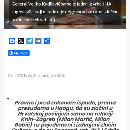
General Veljko Kadijević samo je jedan iz vrha JNA i
Jugoslavije koji nikada nije odgovarao za ratne zločine
počinjene u Hrvatskoj.
Facebook
X
Telegram
VK
Share
ČETVRTAK, 8. siječnja 2026.
Pravno i pred zakonom ispada, prema
presudama u Haagu, da su zločini u
Hrvatskoj počinjeni samo na relaciji
Knin-Zagreb (Milan Martić, Milan
Babić) uz pojedinačni i izdvojeni zločin