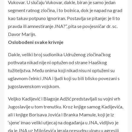
Vukovar. U slučaju Vukovar, dakle, biran je samo jedan
segment ratnog zločina, i to bolnica, dok je napad na grad
kao takav potpuno ignoriran. Postavlja se pitanje: je li to
pravda ili amnestiranje JNA?“, pita se povjesničar dr. sc.
Davor Marijn.
Oslobođeni svake krivnje
Dakle, veliki broj sudionika Udruženog zločinačkog
pothvata nikad nije ni optužen od strane Haaškog
tužiteljstva. Među onima koji nikad nisu ni optuženi su
uglavnom čelnici JNA i ljudi koji su bili blisko povezani s
jugoslavenskom vojskom.
Veljko Kadijević i Blagoje Adžić predstavljali su vojni vrh
Jugoslavije u tom trenutku. Kroz knjige samog Kadijevića,
ali i knjige Borisava Jovića i Branka Mamule, koji je iz
‘sjene’ imao veliki utjecaj na događanja u JNA, vidljivo je
da je JNA uz Miloševića igrala presudnu ulogu u agresiji