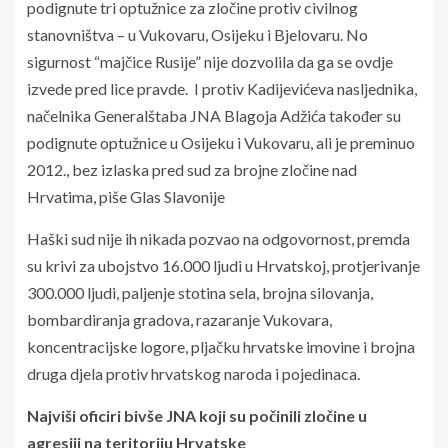
podignute tri optužnice za zločine protiv civilnog
stanovništva – u Vukovaru, Osijeku i Bjelovaru. No
sigurnost “majčice Rusije” nije dozvolila da ga se ovdje
izvede pred lice pravde. I protiv Kadijevićeva nasljednika,
načelnika Generalštaba JNA Blagoja Adžića također su
podignute optužnice u Osijeku i Vukovaru, ali je preminuo
2012., bez izlaska pred sud za brojne zločine nad
Hrvatima, piše Glas Slavonije
Haški sud nije ih nikada pozvao na odgovornost, premda
su krivi za ubojstvo 16.000 ljudi u Hrvatskoj, protjerivanje
300.000 ljudi, paljenje stotina sela, brojna silovanja,
bombardiranja gradova, razaranje Vukovara,
koncentracijske logore, pljačku hrvatske imovine i brojna
druga djela protiv hrvatskog naroda i pojedinaca.
Najviši oficiri bivše JNA koji su počinili zločine u
agresiji na teritoriju Hrvatske