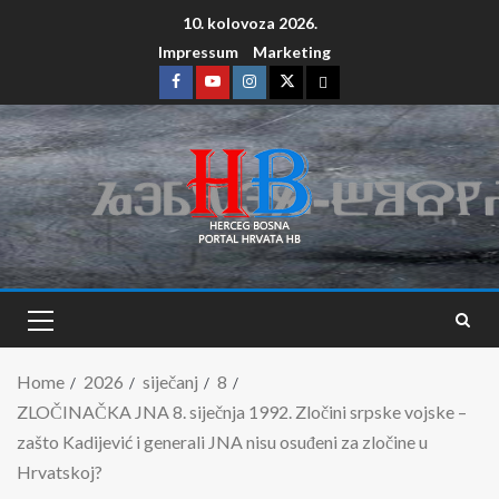
10. kolovoza 2026.
Impressum
Marketing
Home
2026
siječanj
8
ZLOČINAČKA JNA 8. siječnja 1992. Zločini srpske vojske –
zašto Kadijević i generali JNA nisu osuđeni za zločine u
Hrvatskoj?