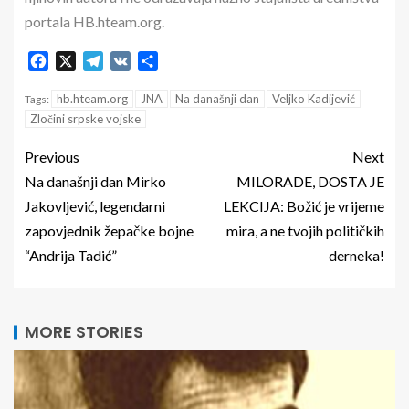
portala HB.hteam.org.
Facebook
X
Telegram
VK
Share
hb.hteam.org
JNA
Na današnji dan
Veljko Kadijević
Tags:
Zločini srpske vojske
Previous
Next
Na današnji dan Mirko
MILORADE, DOSTA JE
Jakovljević, legendarni
LEKCIJA: Božić je vrijeme
zapovjednik žepačke bojne
mira, a ne tvojih političkih
“Andrija Tadić”
derneka!
MORE STORIES