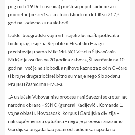
poginulo 19 Dubrovčana) prošli su poput sudionika u
prometnoj nesreći sa smrtnim ishodom, dobili su 7 i 7,5
godina i odavno su na slobodi.
Dakle, beogradski vojni vrh i cijeli zločinački pothvat u
funkciji agresije na Republiku Hrvatsku Haagu
predstavljaju samo Mile Mrkšić i Veselin Šljivančanin.
Mrkšić je osuđen na 20 godina zatvora, Šljivančanin na 10
godina i već je na slobodi, a njihove kazne za zločin Ovčare
(i brojne druge zločine) bitno su manje nego Slobodanu
Praljku i časnicima HVO-a.
„A u slučaju Vukovar nisu procesuirani Savezni sekretarijat
narodne obrane – SSNO (general Kadijević), Komanda 1.
vojne oblasti, Novosadski korpus i Gardijska divizija –
njih uopće nema u optužnici – nego je procesuirana samo
Gardijska brigada kao jedan od sudionika napada na