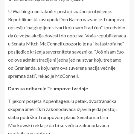
U Washingtonu također postoji snažno protivljenje.
Republikanski zastupnik Don Bacon nazvao je Trumpovu
opsesiju “najglupljom stvari koju sam ikad čuo” i predvidio
da će vojna akcija dovesti do opoziva. Vođa republikanaca
u Senatu Mitch McConnell upozorio je na “katastrofalne”
posljedice kršenja suvereniteta saveznika. “Još nisam čuo
od ove administracije ni jednu jedinu stvar koju trebamo
od Grenlanda, a koju nam ova suverena nacija već nije
spremna dati”, rekao je McConnell.
Danska odbacuje Trumpove tvrdnje
Tijekom posjeta Kopenhagenu u petak, dvostranačka
skupina američkih zakonodavaca izjavila je da postoji
slaba podrška Trumpovom planu. Senatorica Lisa
Murkowski rekla je da bi se većina zakonodavaca
protivila tom potezu.