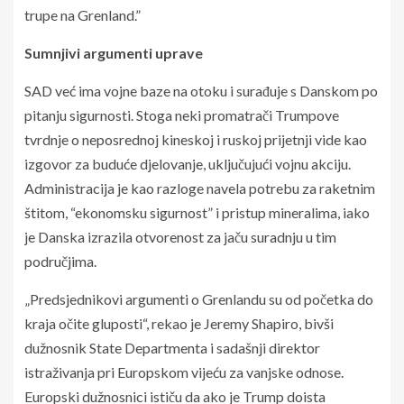
trupe na Grenland.”
Sumnjivi argumenti uprave
SAD već ima vojne baze na otoku i surađuje s Danskom po
pitanju sigurnosti. Stoga neki promatrači Trumpove
tvrdnje o neposrednoj kineskoj i ruskoj prijetnji vide kao
izgovor za buduće djelovanje, uključujući vojnu akciju.
Administracija je kao razloge navela potrebu za raketnim
štitom, “ekonomsku sigurnost” i pristup mineralima, iako
je Danska izrazila otvorenost za jaču suradnju u tim
područjima.
„Predsjednikovi argumenti o Grenlandu su od početka do
kraja očite gluposti“, rekao je Jeremy Shapiro, bivši
dužnosnik State Departmenta i sadašnji direktor
istraživanja pri Europskom vijeću za vanjske odnose.
Europski dužnosnici ističu da ako je Trump doista