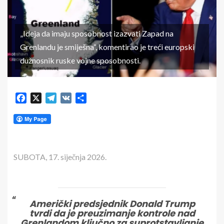
„Ideja da imaju sposobnost izazvati Zapad na
Grenlandu je smiješna“, komentirao je treći europski
dužnosnik ruske vojne sposobnosti.
Facebook
X
Telegram
VK
Share
SUBOTA, 17. siječnja 2026.
Američki predsjednik Donald Trump
tvrdi da je preuzimanje kontrole nad
Grenlandom ključno za suprotstavljanje