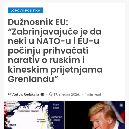
LOPOVI I POLITIKA
Dužnosnik EU:
“Zabrinjavajuće je da
neki u NATO-u i EU-u
počinju prihvaćati
narativ o ruskim i
kineskim prijetnjama
Grenlandu”
Autor: Redakcija HB
17. siječnja 2026.
4 min read