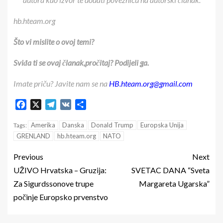
hb.hteam.org
Što vi mislite o ovoj temi?
Sviđa ti se ovaj članak,pročitaj? Podijeli ga.
Imate priču? Javite nam se na
HB.hteam.org@gmail.com
Facebook
X
Telegram
VK
Share
Amerika
Danska
Donald Trump
Europska Unija
Tags:
GRENLAND
hb.hteam.org
NATO
Previous
Next
UŽIVO Hrvatska – Gruzija:
SVETAC DANA “Sveta
Za Sigurdssonove trupe
Margareta Ugarska”
počinje Europsko prvenstvo