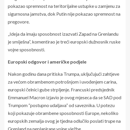
pokazao spremnost na teritorijalne ustupke u zamjenu za
sigurnosna jamstva, dok Putin nije pokazao spremnost na
pregovore.
„Ideja da imaju sposobnost izazvati Zapad na Grenlandu
je smiješna“, komentirao je treći europski dužnosnik ruske
vojne sposobnosti.
Europski odgovor i američke podjele
Nakon godinu dana pritiska Trumpa, uključujući zahtjeve
za većom obrambenom potrošnjom i uvođenjem carina,
europski čelnici gube strpljenje. Francuski predsjednik
Emmanuel Macron izjavio je ovog mjeseca da se SAD pod
Trumpom “postupno udaljava” od saveznika. U potezu
koji pokazuje obrambene sposobnosti Europe, nekoliko
europskih zemalja ovog je tjedna odlučilo poslati trupe na
Grenland na neplanirane vojne vježbe.