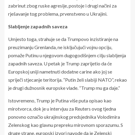
zabrinut zbog ruske agresije, postoje i drugi načini za
rješavanje tog problema, prvenstveno u Ukrajini.
Slabljenje zapadnih saveza
Umjesto toga, strahuje se da Trumpovo inzistiranje na
preuzimanju Grenlanda, ne isključujući vojnu opciju,
pomaže Putinu u njegovom dugogodišnjem cilju slabljenja
zapadnih saveza. U petak je Trump zaprijetio da će
Europskoj uniji nametnuti dodatne carine ako joj se
spriječi stjecanje teritorija. “Putin želi slabiji NATO”, rekao
je drugi dužnosnik europske vlade. “Trump mu ga daje.”
Istovremeno, Trump je Putina više puta opisao kao
mirotvorca, dok je u intervjuu za Reuters ovog tjedna
ponovno označio ukrajinskog predsjednika Volodimira
Zelenskog kao glavnu prepreku mirovnom sporazumu. S
druge strane, europski izvori navode da je Zelenski