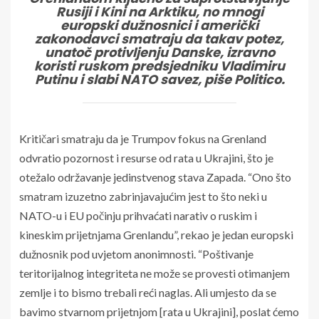
Rusiji i Kini na Arktiku, no mnogi
europski dužnosnici i američki
zakonodavci smatraju da takav potez,
unatoč protivljenju Danske, izravno
koristi ruskom predsjedniku Vladimiru
Putinu i slabi NATO savez, piše Politico.
Kritičari smatraju da je Trumpov fokus na Grenland
odvratio pozornost i resurse od rata u Ukrajini, što je
otežalo održavanje jedinstvenog stava Zapada. “Ono što
smatram izuzetno zabrinjavajućim jest to što neki u
NATO-u i EU počinju prihvaćati narativ o ruskim i
kineskim prijetnjama Grenlandu”, rekao je jedan europski
dužnosnik pod uvjetom anonimnosti. “Poštivanje
teritorijalnog integriteta ne može se provesti otimanjem
zemlje i to bismo trebali reći naglas. Ali umjesto da se
bavimo stvarnom prijetnjom [rata u Ukrajini], poslat ćemo