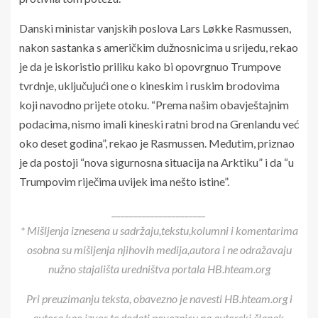
Danski ministar vanjskih poslova Lars Løkke Rasmussen,
nakon sastanka s američkim dužnosnicima u srijedu, rekao
je da je iskoristio priliku kako bi opovrgnuo Trumpove
tvrdnje, uključujući one o kineskim i ruskim brodovima
koji navodno prijete otoku. “Prema našim obavještajnim
podacima, nismo imali kineski ratni brod na Grenlandu već
oko deset godina”, rekao je Rasmussen. Međutim, priznao
je da postoji “nova sigurnosna situacija na Arktiku” i da “u
Trumpovim riječima uvijek ima nešto istine”.
______________________
* Mišljenja iznesena u sadržaju,tekstu,kolumni i komentarima
osobna su mišljenja njihovih medija,autora i ne odražavaju
nužno stajališta uredništva portala HB.hteam.org
Pri preuzimanju teksta, obavezno je navesti HB.hteam.org i
autora kao izvor te dodati poveznicu na autorski članak.