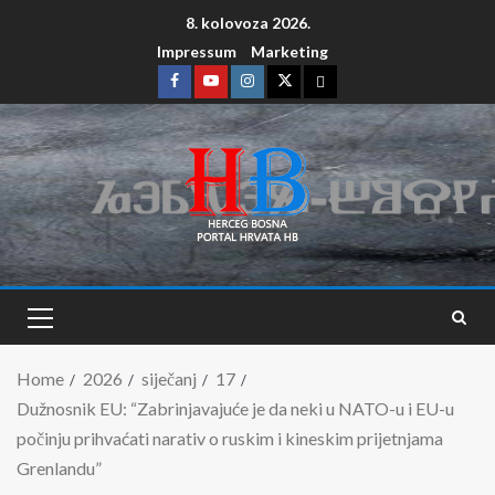
8. kolovoza 2026.
Impressum
Marketing
Home
2026
siječanj
17
Dužnosnik EU: “Zabrinjavajuće je da neki u NATO-u i EU-u
počinju prihvaćati narativ o ruskim i kineskim prijetnjama
Grenlandu”