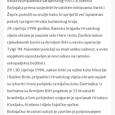
iskustva pripadnika Sarajevskog HVO-a, odnosa
Bošnjaka prema susjednim hrvatskim enklavama Vareš i
Žepče, položili su oružje kako bi spriječili već isplanirani
pokolj i progon Hrvata tuzlanskog kraja.
24. siječnja 1994. godine, Ramska brigada Hrvatskog
vijeća obrane je zauzela selo Here i kotu Zavišće nakon
cjelodnevnih borbi sa Armijom BiH u okviru operacije
Tvigi ’94. Navedeni položaji su imali veliku važnost, a ovim
uspjehom uspostavljen je novi odnos na ramsko-
uskopaljskoj bojišnici.
29. i 30. siječnja 1994., nakon bitki za važne kote Meoršje
i Bašino Brdo, pripadnici Hrvatskog vijeća obrane uspjeli
su izboriti i treću pobjedu za ključnu kotu Zavrtaljka. U
borbama sa Armijom BiH poginulo je 11 hrvatskih
branitelja, a tom pobjedom osiguran je opstanak Hrvata u
Kiseljaku, Kreševu i dijelu fojničke općine.
Bošnjačko-hrvatski sukob je završen je potpisivanjem