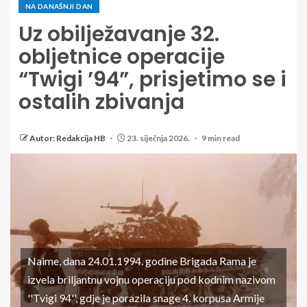
NA DANAŠNJI DAN
Uz obilježavanje 32.
obljetnice operacije
“Twigi ’94”, prisjetimo se i
ostalih zbivanja
Autor: Redakcija HB
23. siječnja 2026.
9 min read
Naime, dana 24.01.1994. godine Brigada Rama je
izvela briljantnu vojnu operaciju pod kodnim nazivom
''Tvigi 94'', gdje je porazila snage 4. korpusa Armije