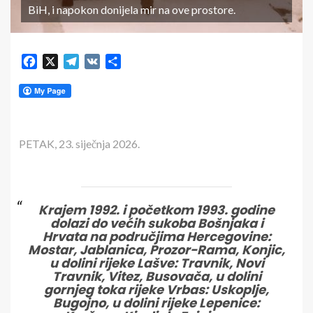
BiH, i napokon donijela mir na ove prostore.
Facebook
X
Telegram
VK
Share
PETAK, 23. siječnja 2026.
Krajem 1992. i početkom 1993. godine
dolazi do većih sukoba Bošnjaka i
Hrvata na područjima Hercegovine:
Mostar, Jablanica, Prozor-Rama, Konjic,
u dolini rijeke Lašve: Travnik, Novi
Travnik, Vitez, Busovača, u dolini
gornjeg toka rijeke Vrbas: Uskoplje,
Bugojno, u dolini rijeke Lepenice: