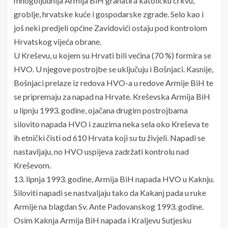
mnogoljudnija Armija BiH granatira katoličku crkvu,
groblje, hrvatske kuće i gospodarske zgrade. Selo kao i
još neki predjeli općine Zavidovići ostaju pod kontrolom
Hrvatskog vijeća obrane.
U Kreševu, u kojem su Hrvati bili većina (70 %) formira se
HVO. U njegove postrojbe se uključuju i Bošnjaci. Kasnije,
Bošnjaci prelaze iz redova HVO-a u redove Armije BiH te
se pripremaju za napad na Hrvate. Kreševska Armija BiH
u lipnju 1993. godine, ojačana drugim postrojbama
silovito napada HVO i zauzima neka sela oko Kreševa te
ih etnički čisti od 610 Hrvata koji su tu živjeli. Napadi se
nastavljaju, no HVO uspijeva zadržati kontrolu nad
Kreševom.
13. lipnja 1993. godine, Armija BiH napada HVO u Kaknju.
Siloviti napadi se nastvaljaju tako da Kakanj pada u ruke
Armije na blagdan Sv. Ante Padovanskog 1993. godine.
Osim Kaknja Armija BiH napada i Kraljevu Sutjesku