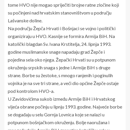
tome HVO nije mogao spriječiti brojne ratne zločine koji
su počinjeni nad hrvatskim stanovništvom u području
Lašvanske doline.
Na području Žepča Hrvati i Bošnjaci se vojno i politički
organiziraju u HVO. Kasnije se formira Armija BiH. Na
katolički blagdan Sv. Ivana Krstitelja, 24. lipnja 1993.
godine muslimanske snage napadaju grad Žepče i
pojedina sela oko njega. Žepački Hrvati su u potpunom
okruženju srpskih snaga s jedne i Armije BiH s druge
strane. Borbe su žestoke, s mnogo ranjenih i poginulih
vojnika je na sve tri strane, a veći dio općine Žepče ostaje
pod kontrolom HVO-a.
U Zavidovićima sukob između Armije BiH i Hrvatskog
vijeća obrane počinju u lipnju 1993. godine. Najveće borbe
se događaju u selu Gornja Lovnica koje se nalazi u
potpunom bošnjačkom okruženju. Bolje naoružana i