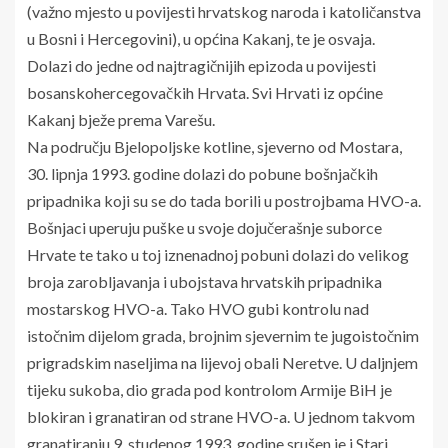
(važno mjesto u povijesti hrvatskog naroda i katoličanstva
u Bosni i Hercegovini), u općina Kakanj, te je osvaja.
Dolazi do jedne od najtragičnijih epizoda u povijesti
bosanskohercegovačkih Hrvata. Svi Hrvati iz općine
Kakanj bježe prema Varešu.
Na području Bjelopoljske kotline, sjeverno od Mostara,
30. lipnja 1993. godine dolazi do pobune bošnjačkih
pripadnika koji su se do tada borili u postrojbama HVO-a.
Bošnjaci uperuju puške u svoje dojučerašnje suborce
Hrvate te tako u toj iznenadnoj pobuni dolazi do velikog
broja zarobljavanja i ubojstava hrvatskih pripadnika
mostarskog HVO-a. Tako HVO gubi kontrolu nad
istočnim dijelom grada, brojnim sjevernim te jugoistočnim
prigradskim naseljima na lijevoj obali Neretve. U daljnjem
tijeku sukoba, dio grada pod kontrolom Armije BiH je
blokiran i granatiran od strane HVO-a. U jednom takvom
granatiranju 9. studenog 1993. godine srušen je i Stari