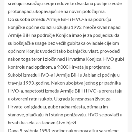
sređuju i osnažuju svoje redove te dva dana poslije izvode
protunapad, ukopavajući se na novim položajima.
Do sukoba između Armije BiH i HVO-a na području
konjičke općine dolazi u ožujku 1993. Neočekivan napad
Armije BiH na područje Konjica imao je za posljedicu da
su bošnjačke snage bez većih gubitaka ovladale cijelom
općinom Konjic uvodeći tako bošnjačku vlast, provodeći
nakon toga teror i zločin nad Hrvatima Konjica. HVO gubi
kontrolu nad općinom, a 9.000 Hrvata je protjerano.
Sukobi između HVO-a i Armije BiH u Jablanici počinju u
travnju 1993. godine. Nakon ubojstva jednog pripadnika
HVO-a, napetosti između Armije BiH i HVO-a prerastaju
u otvoreni ratni sukob. U gradu je nesnosan život za
Hrvate, oni gladuju, gube radna mjesta, otimaju im
stanove, pljačkaju ih i stalno ponižavaju. HVO se povlači u
hrvatska sela, a stanovništvo bježi.
Dana 9. svibnja 1993. godine nakon povratka sa smjene,