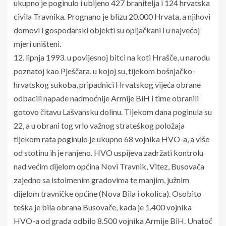
ukupno je poginulo i ubijeno 427 branitelja i 124 hrvatska
civila Travnika. Prognano je blizu 20.000 Hrvata, a njihovi
domovi i gospodarski objekti su opljačkani i u najvećoj
mjeri uništeni.
12. lipnja 1993. u povijesnoj bitci na koti Hrašče, u narodu
poznatoj kao Pješčara, u kojoj su, tijekom bošnjačko-
hrvatskog sukoba, pripadnici Hrvatskog vijeća obrane
odbacili napade nadmoćnije Armije BiH i time obranili
gotovo čitavu Lašvansku dolinu. Tijekom dana poginula su
22, a u obrani tog vrlo važnog strateškog položaja
tijekom rata poginulo je ukupno 68 vojnika HVO-a, a više
od stotinu ih je ranjeno. HVO uspijeva zadržati kontrolu
nad većim dijelom općina Novi Travnik, Vitez, Busovača
zajedno sa istoimenim gradovima te manjim, južnim
dijelom travničke općine (Nova Bila i okolica). Osobito
teška je bila obrana Busovače, kada je 1.400 vojnika
HVO-a od grada odbilo 8.500 vojnika Armije BiH. Unatoč