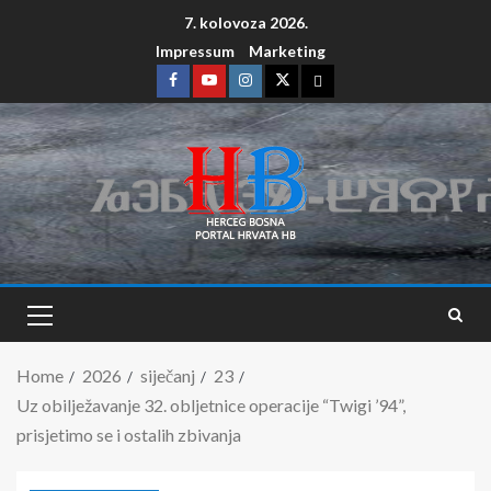
7. kolovoza 2026.
Impressum
Marketing
Home
2026
siječanj
23
Uz obilježavanje 32. obljetnice operacije “Twigi ’94”,
prisjetimo se i ostalih zbivanja