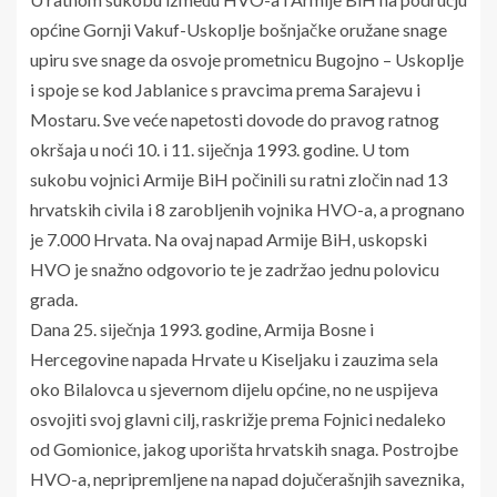
općine Gornji Vakuf-Uskoplje bošnjačke oružane snage
upiru sve snage da osvoje prometnicu Bugojno – Uskoplje
i spoje se kod Jablanice s pravcima prema Sarajevu i
Mostaru. Sve veće napetosti dovode do pravog ratnog
okršaja u noći 10. i 11. siječnja 1993. godine. U tom
sukobu vojnici Armije BiH počinili su ratni zločin nad 13
hrvatskih civila i 8 zarobljenih vojnika HVO-a, a prognano
je 7.000 Hrvata. Na ovaj napad Armije BiH, uskopski
HVO je snažno odgovorio te je zadržao jednu polovicu
grada.
Dana 25. siječnja 1993. godine, Armija Bosne i
Hercegovine napada Hrvate u Kiseljaku i zauzima sela
oko Bilalovca u sjevernom dijelu općine, no ne uspijeva
osvojiti svoj glavni cilj, raskrižje prema Fojnici nedaleko
od Gomionice, jakog uporišta hrvatskih snaga. Postrojbe
HVO-a, nepripremljene na napad dojučerašnjih saveznika,