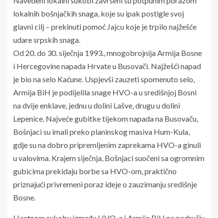
Navedeni lokalni sukobi završeni su potpunim porazom
lokalnih bošnjačkih snaga, koje su ipak postigle svoj
glavni cilj – prekinuti pomoć Jajcu koje je trpilo najžešće
udare srpskih snaga.
Od 20. do 30. siječnja 1993., mnogobrojnija Armija Bosne
i Hercegovine napada Hrvate u Busovači. Najžešći napad
je bio na selo Kaćune. Uspjevši zauzeti spomenuto selo,
Armija BiH je podijelila snage HVO-a u središnjoj Bosni
na dvije enklave, jednu u dolini Lašve, drugu u dolini
Lepenice. Najveće gubitke tijekom napada na Busovaču,
Bošnjaci su imali preko planinskog masiva Hum-Kula,
gdje su na dobro pripremljenim zaprekama HVO-a ginuli
u valovima. Krajem siječnja, Bošnjaci suočeni sa ogromnim
gubicima prekidaju borbe sa HVO-om, praktično
priznajući privremeni poraz ideje o zauzimanju središnje
Bosne.
U ratnom sukobu između HVO-a i Armije BiH na području