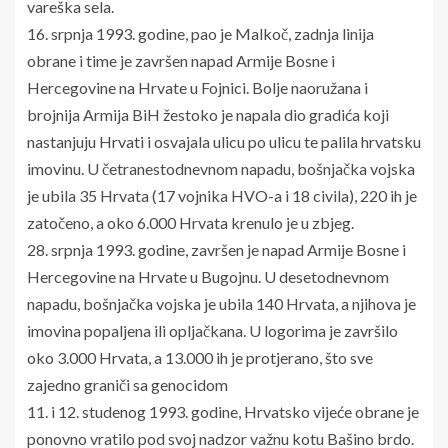
vareška sela.
16. srpnja 1993. godine, pao je Malkoč, zadnja linija
obrane i time je završen napad Armije Bosne i
Hercegovine na Hrvate u Fojnici. Bolje naoružana i
brojnija Armija BiH žestoko je napala dio gradića koji
nastanjuju Hrvati i osvajala ulicu po ulicu te palila hrvatsku
imovinu. U četranestodnevnom napadu, bošnjačka vojska
je ubila 35 Hrvata (17 vojnika HVO-a i 18 civila), 220 ih je
zatočeno, a oko 6.000 Hrvata krenulo je u zbjeg.
28. srpnja 1993. godine, završen je napad Armije Bosne i
Hercegovine na Hrvate u Bugojnu. U desetodnevnom
napadu, bošnjačka vojska je ubila 140 Hrvata, a njihova je
imovina popaljena ili opljačkana. U logorima je završilo
oko 3.000 Hrvata, a 13.000 ih je protjerano, što sve
zajedno graniči sa genocidom
11. i 12. studenog 1993. godine, Hrvatsko vijeće obrane je
ponovno vratilo pod svoj nadzor važnu kotu Bašino brdo.