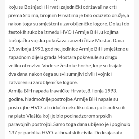
koju su Bošnjaci i Hrvati zajednički održavali na crti
prema Srbima, brojnim Hrvatima je bilo oduzeto oružje, a
nakon toga su smješteni u zarobljeničke logore. Dolazi do
žestokih sukoba između HVO i Armije BiH, u kojima
bošnjačka vojska pokušava zauzeti čitav Mostar. Dana
19. svibnja 1993. godine, jedinice Armije BiH smještene u
zapadnom dijelu grada Mostara pokrenule su drugu
veliku ofenzivu. Vode se žestoke borbe, koje su trajale
dva dana, nakon čega su svi sumnjivi civili i vojnici
zatvoreni u zarobljeničke logore.
Armija BiH napada travničke Hrvate, 8. lipnja 1993.
godine. Nadmoćnije postrojbe Armije BiH napale su
postrojbe HVO-a i u idućih nekoliko dana potisnuli su ih
na plato Vlašića koji je bio pod nadzorom srpskih
paravojnih postrojbi. Samo toga dana ubijeno je i poginulo
137 pripadnika HVO-a i hrvatskih civila. Do kraja rata