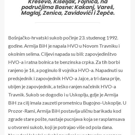
Kreševo, Kiseljak, Fojnica, na
područjima Bosne: Kakanj, Vareš,
Maglaj, Zenica, Zavidovići i Žepče.
Bošnjačko-hrvatski sukob počinje 23. studenog 1992.
godine. Armija BiH je napala HVO u Novom Travniku i
okolnim selima. Ciljevi napada su bili: zapovjedinštvo
HVO-a i ratna bolnica te benzinska crpka. Za tih borbi
ranjeno je 16, a poginulo 8 vojnika HVO-a. Napadnuti su
predsjednik i zapovjednik HVO-a Jajce, a tri dana prije,
ubijen je zapovjednik, a teško ranjen načelnik HVO-a
Travnik. Sukob se dogodio i u Uskoplju, gdje je Armija
BiH za cilj imala zauzeti prometnicu Bugojno-Uskoplje. U
Prozor-Rami, Armija BiH postavlja uličnu barikadu kod
zgrade stare pošte, nastaje pucnjava koja se rasplamsava
u otvoreni sukob, koji je potrajao više od pola dana.