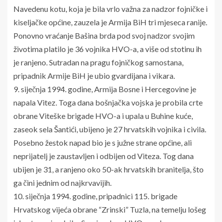
Navedenu kotu, koja je bila vrlo važna za nadzor fojničke i
kiseljačke općine, zauzela je Armija BiH tri mjeseca ranije.
Ponovno vraćanje Bašina brda pod svoj nadzor svojim
životima platilo je 36 vojnika HVO-a, a više od stotinu ih
je ranjeno. Sutradan na pragu fojničkog samostana,
pripadnik Armije BiH je ubio gvardijana i vikara.
9. siječnja 1994. godine, Armija Bosne i Hercegovine je
napala Vitez. Toga dana bošnjačka vojska je probila crte
obrane Viteške brigade HVO-a i upala u Buhine kuće,
zaseok sela Šantići, ubijeno je 27 hrvatskih vojnika i civila.
Posebno žestok napad bio je s južne strane općine, ali
neprijatelj je zaustavljen i odbijen od Viteza. Tog dana
ubijen je 31, a ranjeno oko 50-ak hrvatskih branitelja, što
ga čini jednim od najkrvavijih.
10. siječnja 1994. godine, pripadnici 115. brigade
Hrvatskog vijeća obrane “Zrinski” Tuzla, na temelju lošeg