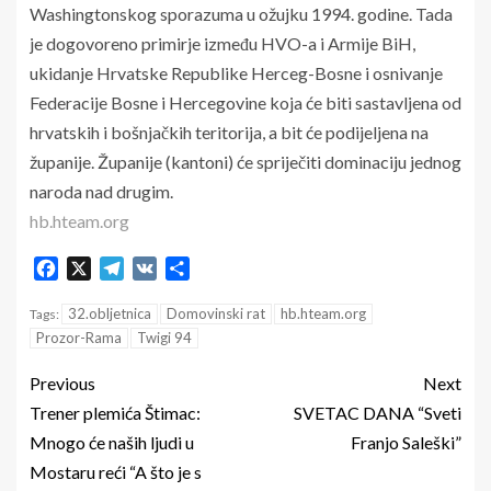
Washingtonskog sporazuma u ožujku 1994. godine. Tada
je dogovoreno primirje između HVO-a i Armije BiH,
ukidanje Hrvatske Republike Herceg-Bosne i osnivanje
Federacije Bosne i Hercegovine koja će biti sastavljena od
hrvatskih i bošnjačkih teritorija, a bit će podijeljena na
županije. Županije (kantoni) će spriječiti dominaciju jednog
naroda nad drugim.
hb.hteam.org
Facebook
X
Telegram
VK
Share
32.obljetnica
Domovinski rat
hb.hteam.org
Tags:
Prozor-Rama
Twigi 94
Previous
Next
Trener plemića Štimac:
SVETAC DANA “Sveti
Mnogo će naših ljudi u
Franjo Saleški”
Mostaru reći “A što je s