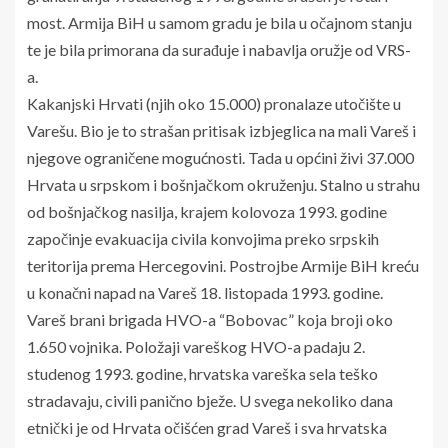
most. Armija BiH u samom gradu je bila u očajnom stanju
te je bila primorana da surađuje i nabavlja oružje od VRS-
a.
Kakanjski Hrvati (njih oko 15.000) pronalaze utočište u
Varešu. Bio je to strašan pritisak izbjeglica na mali Vareš i
njegove ograničene mogućnosti. Tada u općini živi 37.000
Hrvata u srpskom i bošnjačkom okruženju. Stalno u strahu
od bošnjačkog nasilja, krajem kolovoza 1993. godine
započinje evakuacija civila konvojima preko srpskih
teritorija prema Hercegovini. Postrojbe Armije BiH kreću
u konačni napad na Vareš 18. listopada 1993. godine.
Vareš brani brigada HVO-a “Bobovac” koja broji oko
1.650 vojnika. Položaji vareškog HVO-a padaju 2.
studenog 1993. godine, hrvatska vareška sela teško
stradavaju, civili panično bježe. U svega nekoliko dana
etnički je od Hrvata očišćen grad Vareš i sva hrvatska