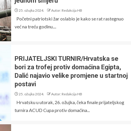
jednom smjeru”
25. ožujka 2024.
Autor: Redakcija HB
Početni patriotski žar oslabio je kako se rat rastegnuo
već na treću godinu....
PRIJATELJSKI TURNIR/Hrvatska se
bori za trofej protiv domaćina Egipta,
Dalić najavio velike promjene u startnoj
postavi
25. ožujka 2024.
Autor: Redakcija HB
Hrvatsku u utorak, 26. ožujka, čeka finale prijateljskog
turnira ACUD Cupa protiv domaćina...