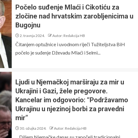
Počelo suđenje Mlaći i Cikotiću za
zločine nad hrvatskim zarobljenicima u
Bugojnu
2. travnja 2024.
Autor: Redakcija HB
Čitanjem optužnice i uvodnom riječi Tužiteljstva BiH
počelo je suđenje Dževadu Mlaći i Selmi...
Ljudi u Njemačkoj marširaju za mir u
Ukrajini i Gazi, žele pregovore.
Kancelar im odgovorio: “Podržavamo
Ukrajinu u njezinoj borbi za pravedni
mir”
30. ožujka 2024.
Autor: Redakcija HB
Diljem Njemačke danas su započeli tradicionalni