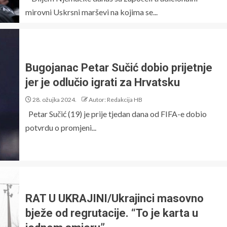
mirovni Uskrsni marševi na kojima se...
Bugojanac Petar Sučić dobio prijetnje
jer je odlučio igrati za Hrvatsku
28. ožujka 2024.
Autor: Redakcija HB
Petar Sučić (19) je prije tjedan dana od FIFA-e dobio
potvrdu o promjeni...
RAT U UKRAJINI/Ukrajinci masovno
bježe od regrutacije. “To je karta u