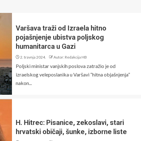
Varšava traži od Izraela hitno
pojašnjenje ubistva poljskog
humanitarca u Gazi
2. travnja 2024.
Autor: Redakcija HB
Poljski ministar vanjskih poslova zatražio je od
izraelskog veleposlanika u Varšavi “hitna objašnjenja”
nakon...
H. Hitrec: Pisanice, zekoslavi, stari
hrvatski običaji, šunke, izborne liste