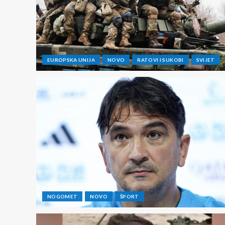
EUROPSKA UNIJA
NOVO
RATOVI I SUKOBI
SVIJET
NOGOMET
NOVO
ŠPORT