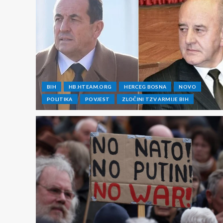
BIH
HB.HTEAM.ORG
HERCEG BOSNA
NOVO
POLITIKA
POVJEST
ZLOČINI TZV ARMIJE BIH