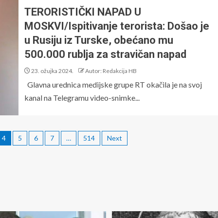
TERORISTIČKI NAPAD U
MOSKVI/Ispitivanje terorista: Došao je
u Rusiju iz Turske, obećano mu
500.000 rublja za stravičan napad
23. ožujka 2024.
Autor: Redakcija HB
Glavna urednica medijske grupe RT okačila je na svoj
kanal na Telegramu video-snimke...
4
5
6
7
…
514
Next