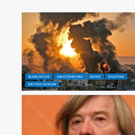
BLISKI ISTOK
HB.HTEAM.ORG
NOVO
POLITIKA
RATOVI I SUKOBI