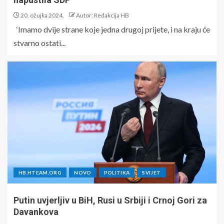
20. ožujka 2024.
Autor: Redakcija HB
‘Imamo dvije strane koje jedna drugoj prijete, i na kraju će
stvarno ostati...
HB.HTEAM.ORG
NOVO
POLITIKA
SVIJET
Putin uvjerljiv u BiH, Rusi u Srbiji i Crnoj Gori za
Davankova