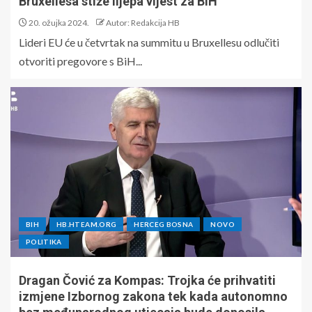
Bruxellesa stiže lijepa vijest za BiH
20. ožujka 2024.
Autor: Redakcija HB
Lideri EU će u četvrtak na summitu u Bruxellesu odlučiti
otvoriti pregovore s BiH...
BIH
HB.HTEAM.ORG
HERCEG BOSNA
NOVO
POLITIKA
Dragan Čović za Kompas: Trojka će prihvatiti
izmjene Izbornog zakona tek kada autonomno