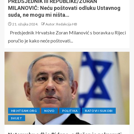
PREDSJEDNIK III REPUBLIKE/ZORAN
MILANOVIĆ: Neću poštovati odluku Ustavnog
suda, ne mogu mi ništa…
21. ožujka 2024.
Autor: Redakcija HB
Predsjednik Hrvatske Zoran Milanović s boravka u Rijeci
poručio je kako neće poštovati...
HB.HTEAM.ORG
NOVO
POLITIKA
RATOVI I SUKOBI
SVIJET