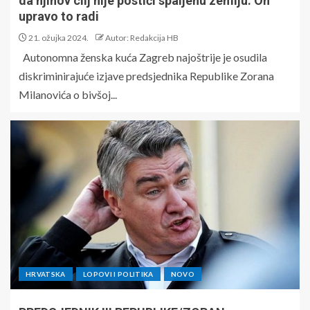
da njihov cilj nije postići spaljenu zemlju. On
upravo to radi
21. ožujka 2024.
Autor: Redakcija HB
Autonomna ženska kuća Zagreb najoštrije je osudila
diskriminirajuće izjave predsjednika Republike Zorana
Milanovića o bivšoj...
HRVATSKA
LOPOVI I POLITIKA
NOVO