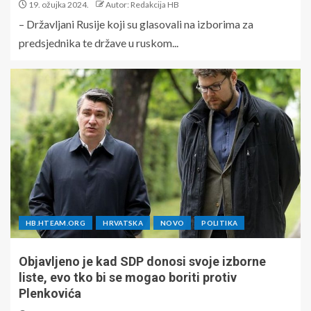
19. ožujka 2024.
Autor: Redakcija HB
– Državljani Rusije koji su glasovali na izborima za
predsjednika te države u ruskom...
HB.HTEAM.ORG
HRVATSKA
NOVO
POLITIKA
Objavljeno je kad SDP donosi svoje izborne
liste, evo tko bi se mogao boriti protiv
Plenkovića