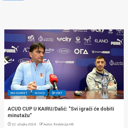
NOGOMET
NOVO
ŠPORT
ACUD CUP U KAIRU/Dalić: “Svi igrači će dobiti
minutažu”
22. ožujka 2024.
Autor: Redakcija HB