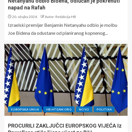
Netanyahu odbio Bidena, odlučan je pokrenuti
napad na Rafah
20. ožujka 2024.
Autor: Redakcija HB
Izraelski premijer Benjamin Netanyahu odbio je molbu
Joe Bidena da odustane od planiranog kopnenog...
EUROPSKA UNIJA
HB.HTEAM.ORG
NOVO
POLITIKA
PROCURILI ZAKLJUČCI EUROPSKOG VIJEĆA Iz