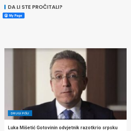
DA LI STE PROČITALI?
DRUGI PIŠU
Luka Mišetić Gotovinin odvjetnik razotkrio srpsku