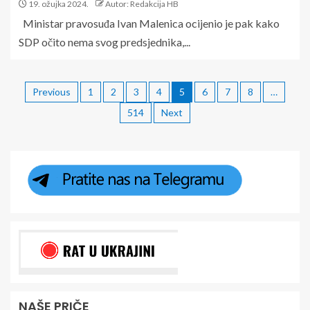
19. ožujka 2024.
Autor: Redakcija HB
Ministar pravosuđa Ivan Malenica ocijenio je pak kako
SDP očito nema svog predsjednika,...
Previous
1
2
3
4
5
6
7
8
…
514
Next
NAŠE PRIČE