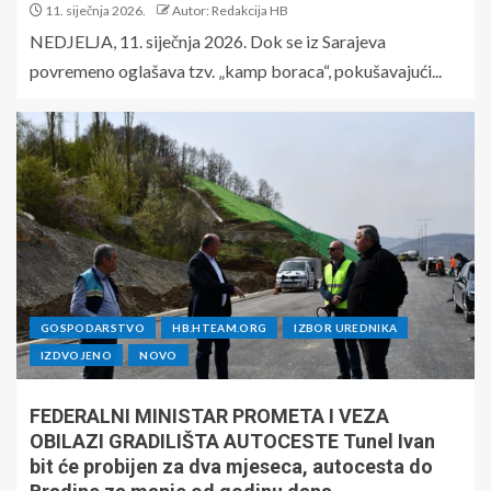
11. siječnja 2026.
Autor: Redakcija HB
NEDJELJA, 11. siječnja 2026. Dok se iz Sarajeva
povremeno oglašava tzv. „kamp boraca“, pokušavajući...
GOSPODARSTVO
HB.HTEAM.ORG
IZBOR UREDNIKA
IZDVOJENO
NOVO
FEDERALNI MINISTAR PROMETA I VEZA
OBILAZI GRADILIŠTA AUTOCESTE Tunel Ivan
bit će probijen za dva mjeseca, autocesta do