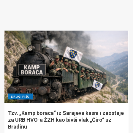
DRUGI PIŠU
Tzv. „Kamp boraca“ iz Sarajeva kasni i zaostaje
za URB HVO-a ŽZH kao bivši vlak „Ćiro“ uz
Bradinu