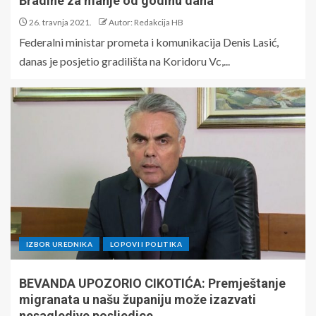
Bradine za manje od godinu dana
26. travnja 2021.
Autor: Redakcija HB
Federalni ministar prometa i komunikacija Denis Lasić,
danas je posjetio gradilišta na Koridoru Vc,...
IZBOR UREDNIKA
LOPOVI I POLITIKA
BEVANDA UPOZORIO CIKOTIĆA: Premještanje
migranata u našu županiju može izazvati
nesagledive posljedice