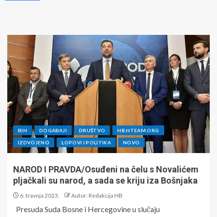
BIH
DOGAĐAJI
DRUŠTVO
HB.HTEAM.ORG
IZDVOJENO
LOPOVI I POLITIKA
NOVO
NAROD I PRAVDA/Osuđeni na čelu s Novalićem
pljačkali su narod, a sada se kriju iza Bošnjaka
6. travnja 2023.
Autor: Redakcija HB
Presuda Suda Bosne i Hercegovine u slučaju