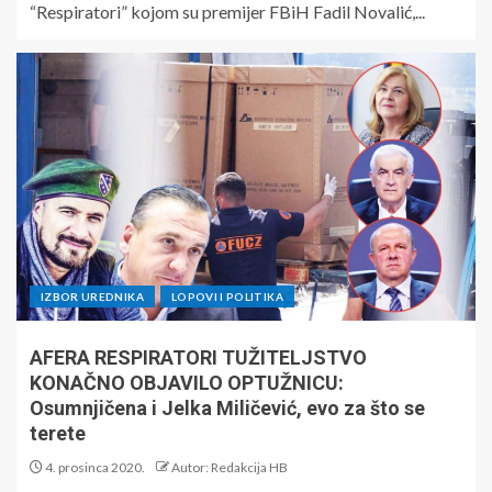
“Respiratori” kojom su premijer FBiH Fadil Novalić,...
IZBOR UREDNIKA
LOPOVI I POLITIKA
AFERA RESPIRATORI TUŽITELJSTVO
KONAČNO OBJAVILO OPTUŽNICU:
Osumnjičena i Jelka Miličević, evo za što se
terete
4. prosinca 2020.
Autor: Redakcija HB