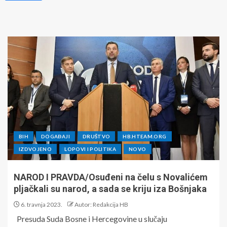
BIH
DOGAĐAJI
DRUŠTVO
HB.HTEAM.ORG
IZDVOJENO
LOPOVI I POLITIKA
NOVO
NAROD I PRAVDA/Osuđeni na čelu s Novalićem
pljačkali su narod, a sada se kriju iza Bošnjaka
6. travnja 2023.
Autor: Redakcija HB
Presuda Suda Bosne i Hercegovine u slučaju