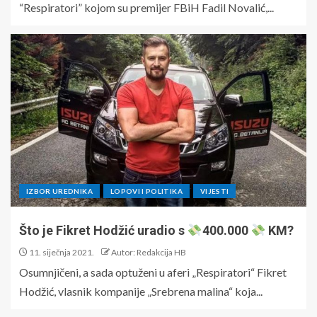
“Respiratori” kojom su premijer FBiH Fadil Novalić,...
IZBOR UREDNIKA
LOPOVI I POLITIKA
VIJESTI
Što je Fikret Hodžić uradio s
400.000
KM?
11. siječnja 2021.
Autor: Redakcija HB
Osumnjičeni, a sada optuženi u aferi „Respiratori“ Fikret
Hodžić, vlasnik kompanije „Srebrena malina“ koja...