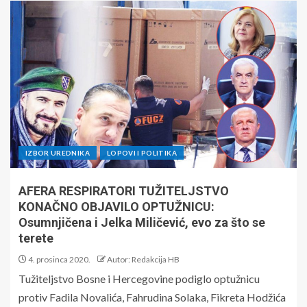
IZBOR UREDNIKA
LOPOVI I POLITIKA
AFERA RESPIRATORI TUŽITELJSTVO
KONAČNO OBJAVILO OPTUŽNICU:
Osumnjičena i Jelka Miličević, evo za što se
terete
4. prosinca 2020.
Autor: Redakcija HB
Tužiteljstvo Bosne i Hercegovine podiglo optužnicu
protiv Fadila Novalića, Fahrudina Solaka, Fikreta Hodžića