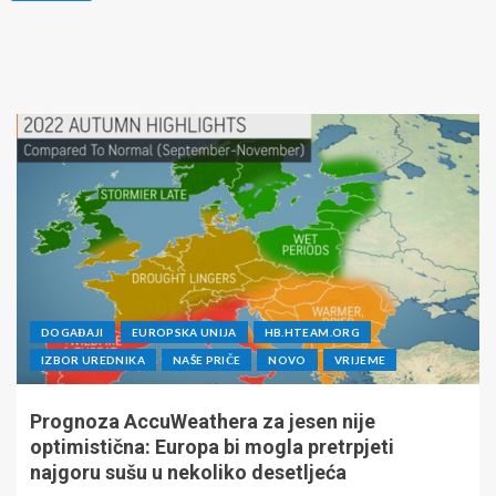
DOGAĐAJI
EUROPSKA UNIJA
HB.HTEAM.ORG
IZBOR UREDNIKA
NAŠE PRIČE
NOVO
VRIJEME
Prognoza AccuWeathera za jesen nije
optimistična: Europa bi mogla pretrpjeti
najgoru sušu u nekoliko desetljeća