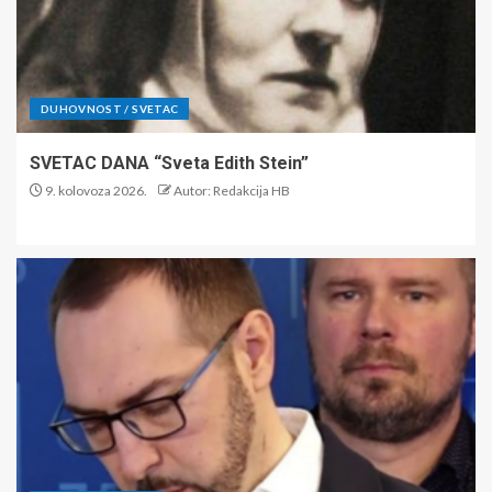
DUHOVNOST / SVETAC
SVETAC DANA “Sveta Edith Stein”
9. kolovoza 2026.
Autor: Redakcija HB