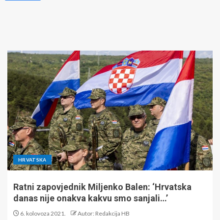
HRVATSKA
Ratni zapovjednik Miljenko Balen: ‘Hrvatska
danas nije onakva kakvu smo sanjali…’
6. kolovoza 2021.
Autor: Redakcija HB