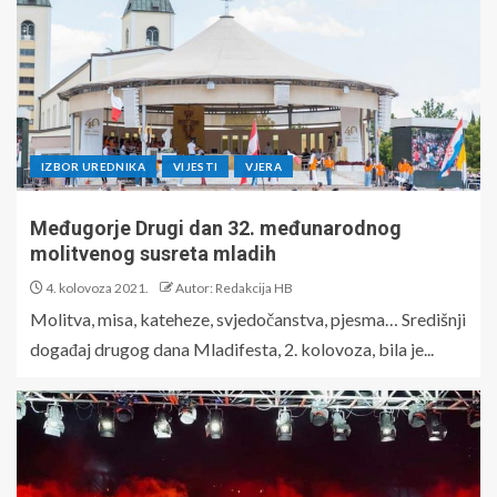
IZBOR UREDNIKA
VIJESTI
VJERA
Međugorje Drugi dan 32. međunarodnog
molitvenog susreta mladih
4. kolovoza 2021.
Autor: Redakcija HB
Molitva, misa, kateheze, svjedočanstva, pjesma… Središnji
događaj drugog dana Mladifesta, 2. kolovoza, bila je...