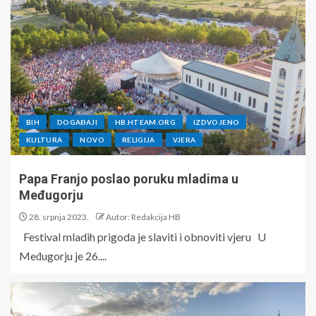
BIH
DOGAĐAJI
HB.HTEAM.ORG
IZDVOJENO
KULTURA
NOVO
RELIGIJA
VJERA
Papa Franjo poslao poruku mladima u
Međugorju
28. srpnja 2023.
Autor: Redakcija HB
Festival mladih prigoda je slaviti i obnoviti vjeru U
Međugorju je 26....