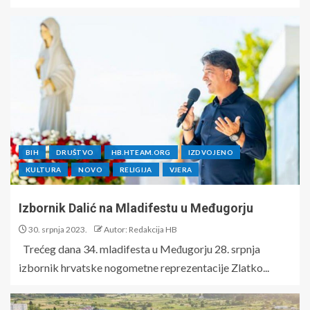
BIH
DRUŠTVO
HB.HTEAM.ORG
IZDVOJENO
KULTURA
NOVO
RELIGIJA
VJERA
Izbornik Dalić na Mladifestu u Međugorju
30. srpnja 2023.
Autor: Redakcija HB
Trećeg dana 34. mladifesta u Međugorju 28. srpnja
izbornik hrvatske nogometne reprezentacije Zlatko...