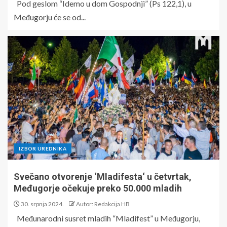
Pod geslom “Idemo u dom Gospodnji” (Ps 122,1), u
Međugorju će se od...
IZBOR UREDNIKA
Svečano otvorenje ‘Mladifesta‘ u četvrtak,
Međugorje očekuje preko 50.000 mladih
30. srpnja 2024.
Autor: Redakcija HB
Međunarodni susret mladih “Mladifest” u Međugorju,