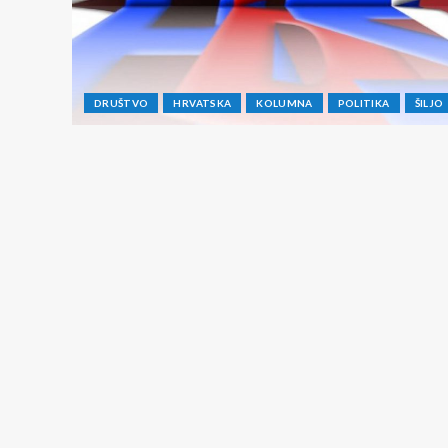
DRUŠTVO
HRVATSKA
KOLUMNA
POLITIKA
ŠILJO