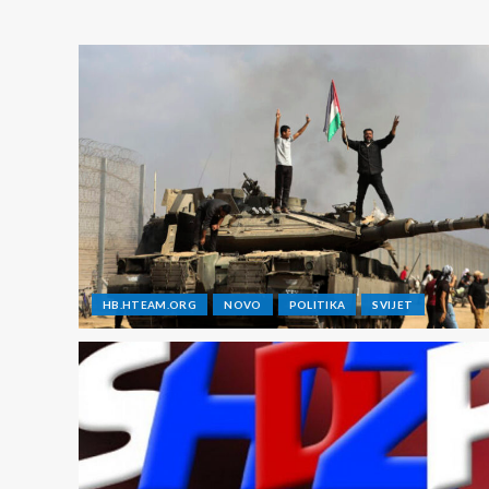
HB.HTEAM.ORG
NOVO
POLITIKA
SVIJET