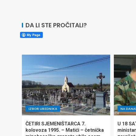
DA LI STE PROČITALI?
IZBOR UREDNIKA
NA DANA
ČETIRI SJEMENIŠTARCA 7.
U 18 SA
kolovoza 1995. – Matići – četnička
minista