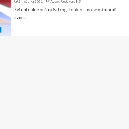
24. ožujka 2021.
Autor: Redakcija HB
Svi oni dakle pušu u isti rog. I dok bismo se mi morali
svim...