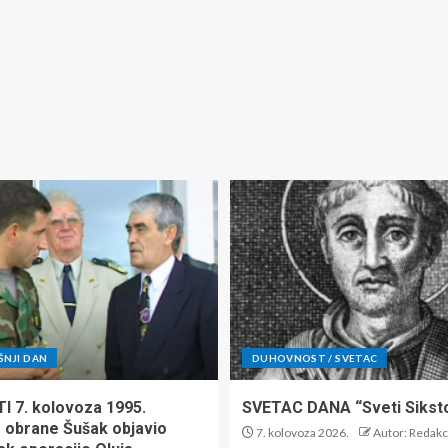
ŠNJI DAN
DUHOVNOST / SVETAC
TI 7. kolovoza 1995.
SVETAC DANA “Sveti Siksto 
r obrane Šušak objavio
7. kolovoza 2026.
Autor: Redakc