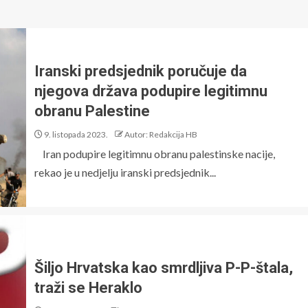
Iranski predsjednik poručuje da
njegova država podupire legitimnu
obranu Palestine
9. listopada 2023.
Autor: Redakcija HB
Iran podupire legitimnu obranu palestinske nacije,
rekao je u nedjelju iranski predsjednik...
Šiljo Hrvatska kao smrdljiva P-P-štala,
traži se Heraklo