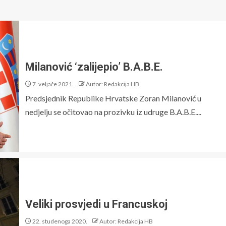
Milanović ‘zalijepio’ B.A.B.E.
7. veljače 2021.
Autor: Redakcija HB
Predsjednik Republike Hrvatske Zoran Milanović u
nedjelju se očitovao na prozivku iz udruge B.A.B.E....
Veliki prosvjedi u Francuskoj
22. studenoga 2020.
Autor: Redakcija HB