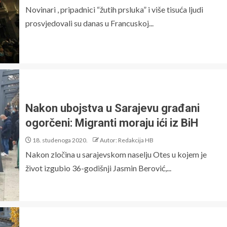
Novinari , pripadnici “žutih prsluka” i više tisuća ljudi
prosvjedovali su danas u Francuskoj...
Nakon ubojstva u Sarajevu građani
ogorčeni: Migranti moraju ići iz BiH
18. studenoga 2020.
Autor: Redakcija HB
Nakon zločina u sarajevskom naselju Otes u kojem je
život izgubio 36-godišnji Jasmin Berović,...