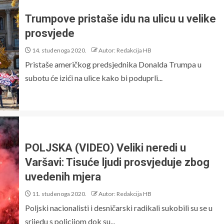
Trumpove pristaše idu na ulicu u velike
prosvjede
14. studenoga 2020.
Autor: Redakcija HB
Pristaše američkog predsjednika Donalda Trumpa u
subotu će izići na ulice kako bi poduprli...
POLJSKA (VIDEO) Veliki neredi u
Varšavi: Tisuće ljudi prosvjeduje zbog
uvedenih mjera
11. studenoga 2020.
Autor: Redakcija HB
Poljski nacionalisti i desničarski radikali sukobili su se u
srijedu s policijom dok su...