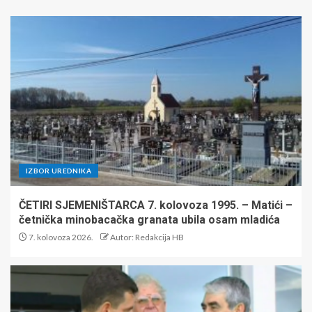
IZBOR UREDNIKA
ČETIRI SJEMENIŠTARCA 7. kolovoza 1995. – Matići –
četnička minobacačka granata ubila osam mladića
7. kolovoza 2026.
Autor: Redakcija HB