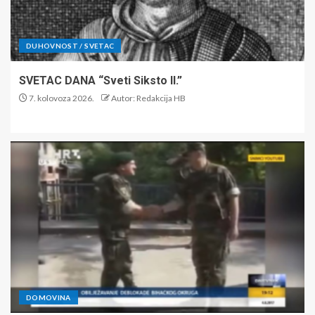
DUHOVNOST / SVETAC
SVETAC DANA “Sveti Siksto II.”
7. kolovoza 2026.
Autor: Redakcija HB
DOMOVINA