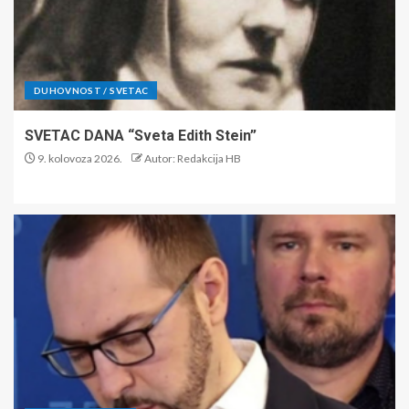
DUHOVNOST / SVETAC
SVETAC DANA “Sveta Edith Stein”
9. kolovoza 2026.
Autor: Redakcija HB