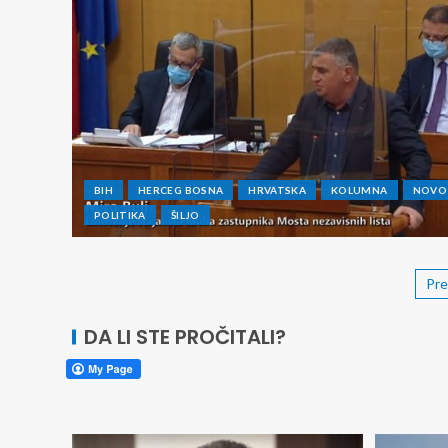
BIH
HERCEG BOSNA
HRVATSKA
KOLUMNA
NOVO
POLITIKA
ŠILJO
Pre
DA LI STE PROČITALI?