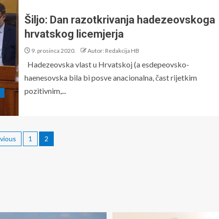
Šiljo: Dan razotkrivanja hadezeovskoga
hrvatskog licemjerja
9. prosinca 2020.
Autor: Redakcija HB
Hadezeovska vlast u Hrvatskoj (a esdepeovsko-
haenesovska bila bi posve anacionalna, čast rijetkim
pozitivnim,...
vious
1
2