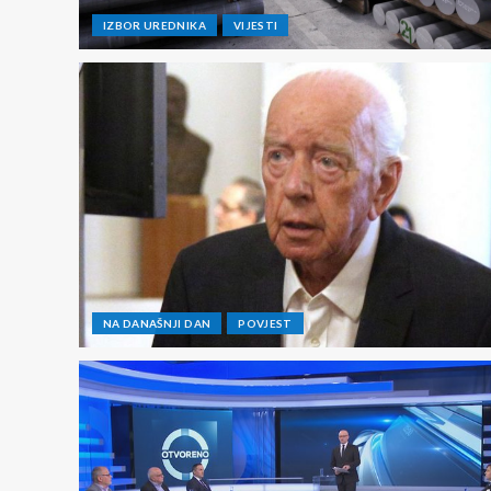
IZBOR UREDNIKA
VIJESTI
NA DANAŠNJI DAN
POVJEST