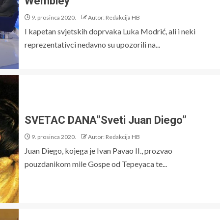
Wembley”
9. prosinca 2020.
Autor: Redakcija HB
I kapetan svjetskih doprvaka Luka Modrić, ali i neki
reprezentativci nedavno su upozorili na...
SVETAC DANA”Sveti Juan Diego”
9. prosinca 2020.
Autor: Redakcija HB
Juan Diego, kojega je Ivan Pavao II., prozvao
pouzdanikom mile Gospe od Tepeyaca te...