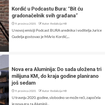
Kordić u Podcastu Bura: “Bit ću
gradonačelnik svih građana”
9. prosinca 2020.
Autor: Redakcija HB
U novoj emisiji Podcast BURA urednika i voditelja Jurice
Gudelja gostovao je MArio Kordić,...
Nova era Aluminija: Do sada uložena tri
milijuna KM, do kraja godine planirano
još sedam
9. prosinca 2020.
Autor: Redakcija HB
U travnju 2020. godine, slobodno se može reći, započela
je nova era za Aluminij...