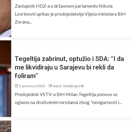
Zastupnik HDZ-a u državnom parlamentu Nikola
Lovrinović upitao je predsjedatelja Vijeća ministara BiH
Zorana...
Tegeltija zabrinut, optužio i SDA: “I da
me likvidiraju u Sarajevu bi rekli da
foliram”
9. prosinca 2020.
Autor: Redakcija HB
Predsjednik VSTV-a BiH Milan Tegeltija ponovo se
oglasio na društvenim mrežama zbog “nesigurnosti i...