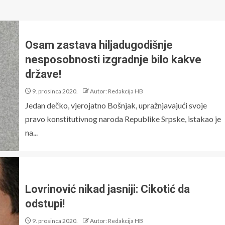
Osam zastava hiljadugodišnje
nesposobnosti izgradnje bilo kakve
države!
9. prosinca 2020.
Autor: Redakcija HB
Jedan dečko, vjerojatno Bošnjak, upražnjavajući svoje
pravo konstitutivnog naroda Republike Srpske, istakao je
na...
Lovrinović nikad jasniji: Cikotić da
odstupi!
9. prosinca 2020.
Autor: Redakcija HB