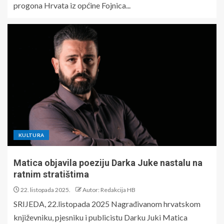
progona Hrvata iz općine Fojnica...
KULTURA
Matica objavila poeziju Darka Juke nastalu na
ratnim stratištima
22. listopada 2025.
Autor: Redakcija HB
SRIJEDA, 22.listopada 2025 Nagrađivanom hrvatskom
književniku, pjesniku i publicistu Darku Juki Matica