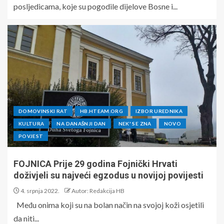
posljedicama, koje su pogodile dijelove Bosne i...
DOMOVINSKI RAT
HB.HTEAM.ORG
IZBOR UREDNIKA
KULTURA
NA DANAŠNJI DAN
NEK' SE ZNA
NOVO
POVJEST
FOJNICA Prije 29 godina Fojnički Hrvati
doživjeli su najveći egzodus u novijoj povijesti
4. srpnja 2022.
Autor: Redakcija HB
Među onima koji su na bolan način na svojoj koži osjetili
da niti...