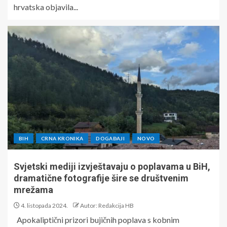
hrvatska objavila...
BIH
CRNA KRONIKA
DOGAĐAJI
NOVO
Svjetski mediji izvještavaju o poplavama u BiH,
dramatične fotografije šire se društvenim
mrežama
4. listopada 2024.
Autor: Redakcija HB
Apokaliptični prizori bujičnih poplava s kobnim