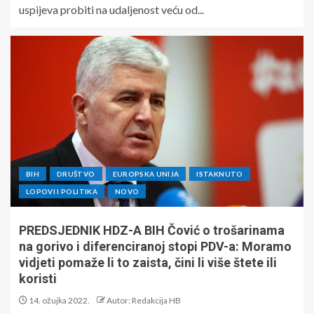
uspijeva probiti na udaljenost veću od...
BIH
DRUŠTVO
EUROPSKA UNIJA
ISTAKNUTO
LOPOVI I POLITIKA
NOVO
PREDSJEDNIK HDZ-A BIH Čović o trošarinama
na gorivo i diferenciranoj stopi PDV-a: Moramo
vidjeti pomaže li to zaista, čini li više štete ili
koristi
14. ožujka 2022.
Autor: Redakcija HB