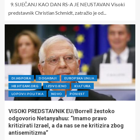
9. SIJEČANJ KAO DAN RS-A JE NEUSTAVAN Visoki
predstavnik Christian Schmidt, zatražio je od...
DIJASPORA
DOGAĐAJI
EUROPSKA UNIJA
HB.HTEAM.ORG
IZDVOJENO
KULTURA
LOPOVI I POLITIKA
NOVO
POVJEST
VISOKI PREDSTAVNIK EU/Borrell žestoko
odgovorio Netanyahuu: “Imamo pravo
kritizirati Izrael, a da nas se ne kritizira zbog
antisemitizma”