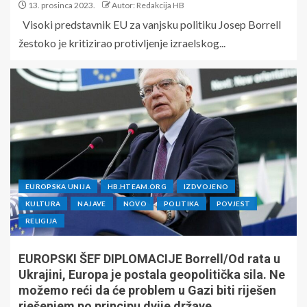
13. prosinca 2023.
Autor: Redakcija HB
Visoki predstavnik EU za vanjsku politiku Josep Borrell
žestoko je kritizirao protivljenje izraelskog...
EUROPSKA UNIJA
HB.HTEAM.ORG
IZDVOJENO
KULTURA
NAJAVE
NOVO
POLITIKA
POVJEST
RELIGIJA
EUROPSKI ŠEF DIPLOMACIJE Borrell/Od rata u
Ukrajini, Europa je postala geopolitička sila. Ne
možemo reći da će problem u Gazi biti riješen
rješenjem po principu dvije države