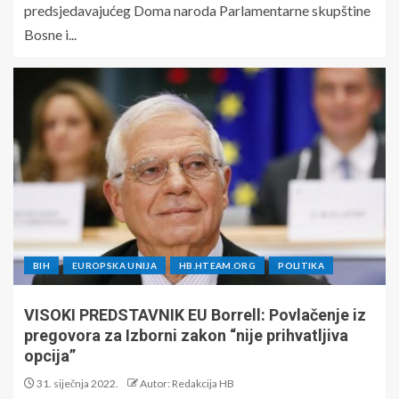
predsjedavajućeg Doma naroda Parlamentarne skupštine
Bosne i...
BIH
EUROPSKA UNIJA
HB.HTEAM.ORG
POLITIKA
VISOKI PREDSTAVNIK EU Borrell: Povlačenje iz
pregovora za Izborni zakon “nije prihvatljiva
opcija”
31. siječnja 2022.
Autor: Redakcija HB