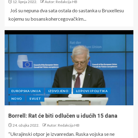
12. lipnja 2022.
Autor: Redakcija HB
Još su nepuna dva sata ostala do sastanka u Bruxellesu
kojemu su bosanskohercegovačkim...
EUROPSKA UNIJA
IZDVOJENO
LOPOVI I POLITIKA
NOVO
SVIJET
Borrell: Rat će biti odlučen u idućih 15 dana
24. ožujka 2022.
Autor: Redakcija HB
“Ukrajinski otpor je izvanredan. Ruska vojska se ne