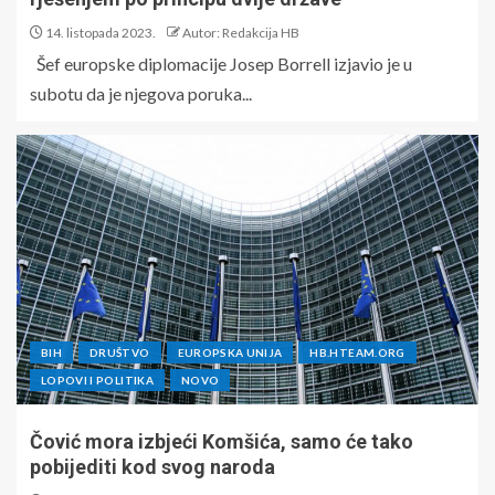
14. listopada 2023.
Autor: Redakcija HB
Šef europske diplomacije Josep Borrell izjavio je u
subotu da je njegova poruka...
BIH
DRUŠTVO
EUROPSKA UNIJA
HB.HTEAM.ORG
LOPOVI I POLITIKA
NOVO
Čović mora izbjeći Komšića, samo će tako
pobijediti kod svog naroda