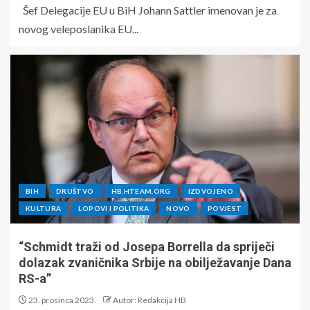
Šef Delegacije EU u BiH Johann Sattler imenovan je za
novog veleposlanika EU...
BIH
DRUŠTVO
HB.HTEAM.ORG
IZDVOJENO
KULTURA
LOPOVI I POLITIKA
NOVO
POVJEST
“Schmidt traži od Josepa Borrella da spriječi
dolazak zvaničnika Srbije na obilježavanje Dana
RS-a”
23. prosinca 2023.
Autor: Redakcija HB