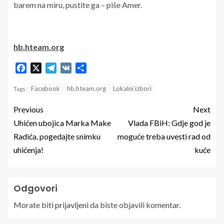
barem na miru, pustite ga – piše Amer.
hb.hteam.org
Facebook
X
Telegram
VK
Share
Facebook
hb.hteam.org
Lokalni izbori
Tags:
Previous
Next
Uhićen ubojica Marka Make
Vlada FBiH: Gdje god je
Radića, pogedajte snimku
moguće treba uvesti rad od
uhićenja!
kuće
Odgovori
Morate biti
prijavljeni
da biste objavili komentar.