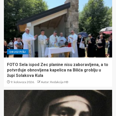
DRUGI PIŠU
FOTO Sela ispod Zec planine nisu zaboravljena, a to
potvrđuje obnovljena kapelica na Bilića groblju u
župi Solakova Kula
9. kolovoza 2026.
Autor: Redakcija HB