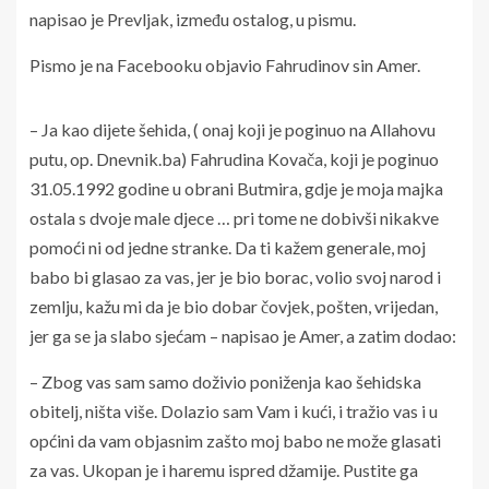
napisao je Prevljak, između ostalog, u pismu.
Pismo je na Facebooku objavio Fahrudinov sin Amer.
– Ja kao dijete šehida, ( onaj koji je poginuo na Allahovu
putu, op. Dnevnik.ba) Fahrudina Kovača, koji je poginuo
31.05.1992 godine u obrani Butmira, gdje je moja majka
ostala s dvoje male djece … pri tome ne dobivši nikakve
pomoći ni od jedne stranke. Da ti kažem generale, moj
babo bi glasao za vas, jer je bio borac, volio svoj narod i
zemlju, kažu mi da je bio dobar čovjek, pošten, vrijedan,
jer ga se ja slabo sjećam – napisao je Amer, a zatim dodao:
– Zbog vas sam samo doživio poniženja kao šehidska
obitelj, ništa više. Dolazio sam Vam i kući, i tražio vas i u
općini da vam objasnim zašto moj babo ne može glasati
za vas. Ukopan je i haremu ispred džamije. Pustite ga