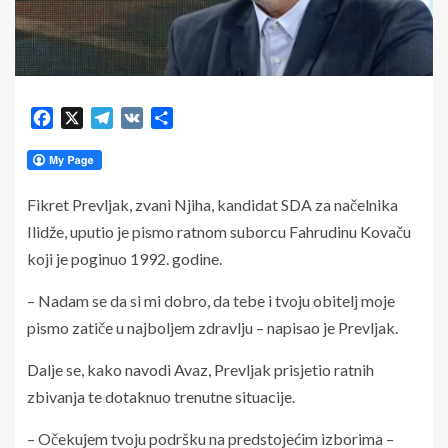
Facebook
X
Telegram
VK
Share
Fikret Prevljak, zvani Njiha, kandidat SDA za načelnika
Ilidže, uputio je pismo ratnom suborcu Fahrudinu Kovaču
koji je poginuo 1992. godine.
– Nadam se da si mi dobro, da tebe i tvoju obitelj moje
pismo zatiče u najboljem zdravlju – napisao je Prevljak.
Dalje se, kako navodi Avaz, Prevljak prisjetio ratnih
zbivanja te dotaknuo trenutne situacije.
– Očekujem tvoju podršku na predstojećim izborima –