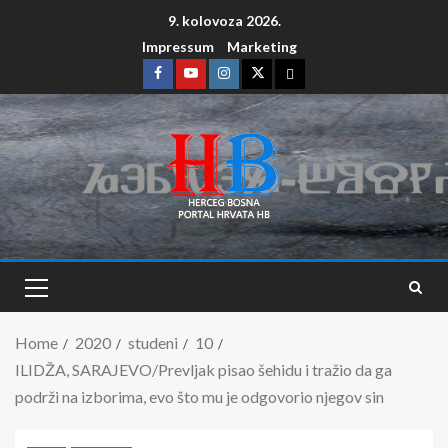
9. kolovoza 2026.
Impressum
Marketing
Home
2020
studeni
10
ILIDŽA, SARAJEVO/Prevljak pisao šehidu i tražio da ga
podrži na izborima, evo što mu je odgovorio njegov sin