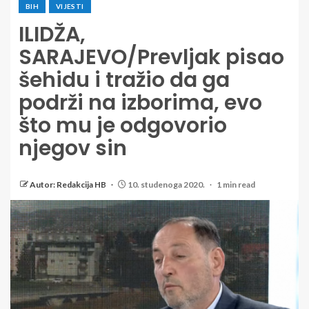
BIH
VIJESTI
ILIDŽA,
SARAJEVO/Prevljak pisao
šehidu i tražio da ga
podrži na izborima, evo
što mu je odgovorio
njegov sin
Autor: Redakcija HB
10. studenoga 2020.
1 min read