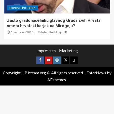
LOPOVI I POLITIKA
Zašto gradonačelniku glavnog Grada svih Hrvata
smeta hrvatski barjak na Mirogoju?
8. kolovoza 2026.
Autor: Redakcija HB
Impressum
Marketing
Copyright HB.hteam.org © All rights reserved.
|
EnterNews
by
AF themes.