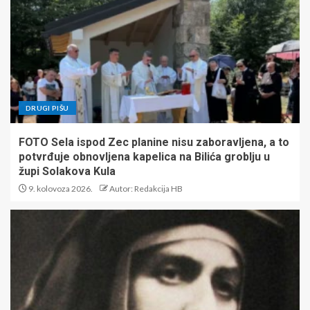
DRUGI PIŠU
FOTO Sela ispod Zec planine nisu zaboravljena, a to
potvrđuje obnovljena kapelica na Bilića groblju u
župi Solakova Kula
9. kolovoza 2026.
Autor: Redakcija HB