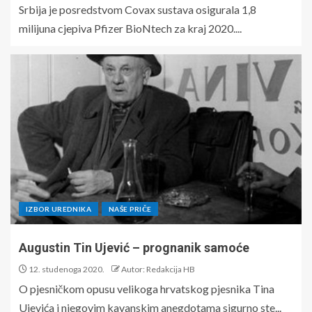
Srbija je posredstvom Covax sustava osigurala 1,8
milijuna cjepiva Pfizer BioNtech za kraj 2020....
IZBOR UREDNIKA
NAŠE PRIČE
Augustin Tin Ujević – prognanik samoće
12. studenoga 2020.
Autor: Redakcija HB
O pjesničkom opusu velikoga hrvatskog pjesnika Tina
Ujevića i njegovim kavanskim anegdotama sigurno ste...