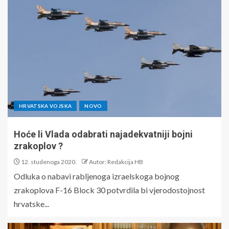
HRVATSKA VOJSKA
NOVO
Hoće li Vlada odabrati najadekvatniji bojni
zrakoplov ?
12. studenoga 2020.
Autor: Redakcija HB
Odluka o nabavi rabljenoga izraelskoga bojnog
zrakoplova F-16 Block 30 potvrdila bi vjerodostojnost
hrvatske...