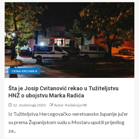
CRNA KRONIKA
Šta je Josip Cvitanović rekao u Tužiteljstvu
HNŽ o ubojstvu Marka Radića
12. studenoga 2020.
Autor: Redakcija HB
Iz Tužiteljstva Hercegovačko-neretvanske županije jučer
su prema Županijskom sudu u Mostaru uputili prijedlog
za...