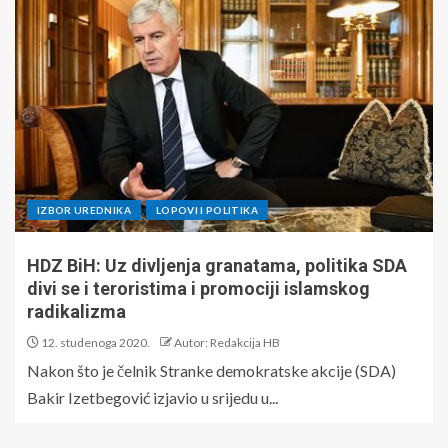
IZBOR UREDNIKA
LOPOVI I POLITIKA
HDZ BiH: Uz divljenja granatama, politika SDA
divi se i teroristima i promociji islamskog
radikalizma
12. studenoga 2020.
Autor: Redakcija HB
Nakon što je čelnik Stranke demokratske akcije (SDA)
Bakir Izetbegović izjavio u srijedu u...